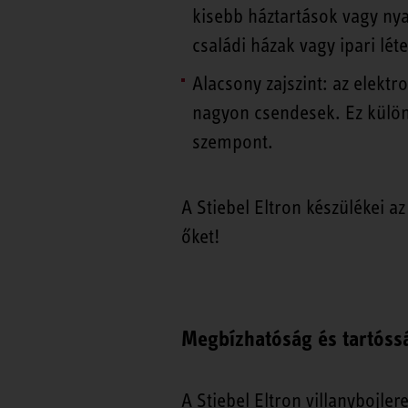
kisebb háztartások vagy ny
családi házak vagy ipari lét
Alacsony zajszint: az elek
nagyon csendesek. Ez külön
szempont.
A Stiebel Eltron készülékei a
őket!
Megbízhatóság és tartóss
A Stiebel Eltron villanybojle