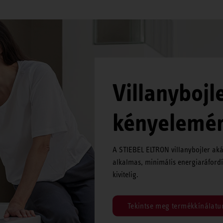
Villanybojl
kényelemér
A STIEBEL ELTRON villanybojler akár
alkalmas, minimális energiaráfordít
kivitelig.
Tekintse meg termékkínálatu