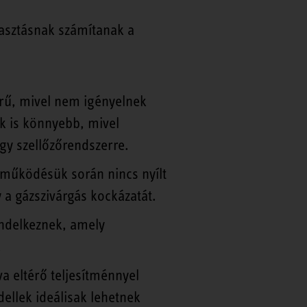
asztásnak számítanak a
zerű, mivel nem igényelnek
uk is könnyebb, mivel
gy szellőzőrendszerre.
 működésük során nincs nyílt
a gázszivárgás kockázatát.
endelkeznek, amely
.
a eltérő teljesítménnyel
llek ideálisak lehetnek