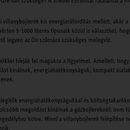
re van szüksége? A Stiebel Eltronnál rátalálhat a m
villanybojlerek kis energiaráfordítás mellett, akár a
érten 5-1000 literes típusaik közül is választhat, ho
tő legyen az Ön számára szükséges melegvíz.
ökkel hívják fel magukra a figyelmet. Amellett, hog
ást kínálnak, energiahatékonyságuk, kompakt kialak
tenek.
elegítők energiahatékonyságukkal és költségtakarékos
lcsóbb megoldást kínálnak a gázbojlereknél: nem fü
ngedélyhez kötve. Mivel a villanybojlerek felépítése
zik.