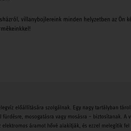
sházról, villanybojlereink minden helyzetben az Ön k
ermékeinkkel!
legvíz előállítására szolgálnak. Egy nagy tartályban tárolj
l fürdésre, mosogatásra vagy mosásra – biztosítanak. A ví
 elektromos áramot hővé alakítják, és ezzel melegítik fel 