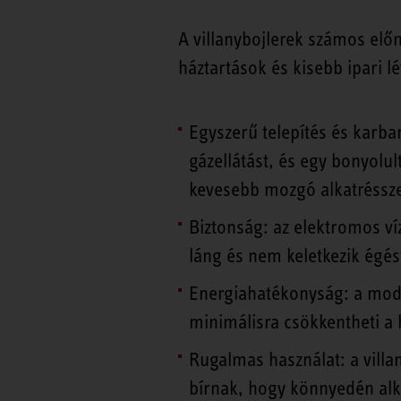
A villanybojlerek számos el
háztartások és kisebb ipari 
Egyszerű telepítés és karba
gázellátást, és egy bonyolu
kevesebb mozgó alkatréssze
Biztonság: az elektromos ví
láng és nem keletkezik égé
Energiahatékonyság: a mode
minimálisra csökkentheti a 
Rugalmas használat: a vill
bírnak, hogy könnyedén alk