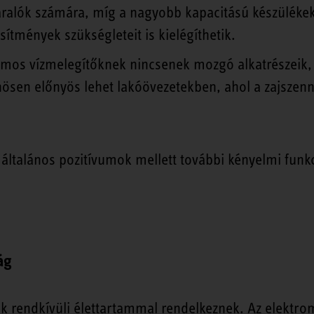
aralók számára, míg a nagyobb kapacitású készülékek
esítmények szükségleteit is kielégíthetik.
tromos vízmelegítőknek nincsenek mozgó alkatrészeik
ösen előnyös lehet lakóövezetekben, ahol a zajszenn
z általános pozitívumok mellett további kényelmi funk
ág
rek rendkívüli élettartammal rendelkeznek. Az elektr