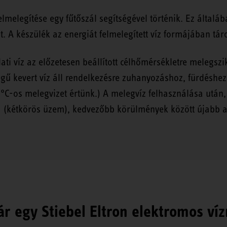
felmelegítése egy fűtőszál segítségével történik. Ez által
át. A készülék az energiát felmelegített víz formájában táro
ti víz az előzetesen beállított célhőmérsékletre melegszi
kevert víz áll rendelkezésre zuhanyozáshoz, fürdéshez
0 °C-os melegvizet értünk.) A melegvíz felhasználása utá
 (kétkörös üzem), kedvezőbb körülmények között újabb ada
ár egy Stiebel Eltron elektromos ví