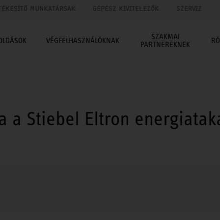
TÉKESÍTŐ MUNKATÁRSAK
GÉPÉSZ KIVITELEZŐK
SZERVIZ
SZAKMAI
OLDÁSOK
VÉGFELHASZNÁLÓKNAK
RÓ
PARTNEREKNEK
za a Stiebel Eltron energiatak