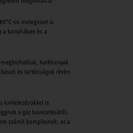
egfelelő megoldásra!
 85°C-os melegvizet is
gy a konyhában és a
y megbízhatóak, hatékonyak
ításuk és tartósságuk révén
 kivitelezésükkel is
ggnek a gáz bevezetésétől,
 nem számít komplexnek, ez a