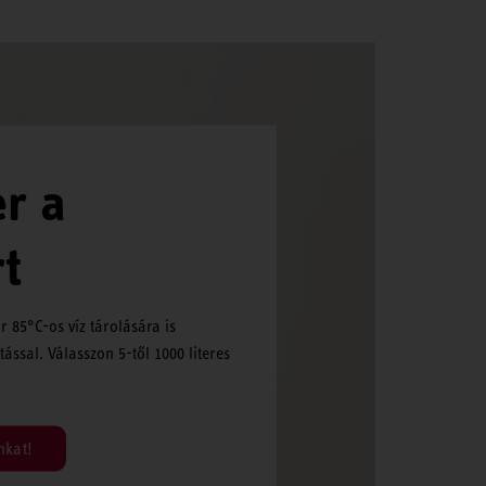
er a
t
 85°C-os víz tárolására is
ással. Válasszon 5-től 1000 literes
nkat!