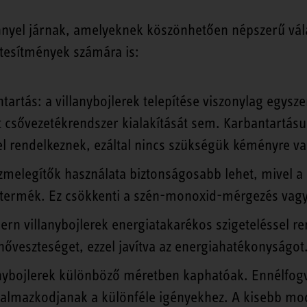
őnnyel járnak, amelyeknek köszönhetően népszerű vál
létesítmények számára is:
ntartás: a villanybojlerek telepítése viszonylag egys
lt csővezetékrendszer kialakítását sem. Karbantartás
l rendelkeznek, ezáltal nincs szükségük kéményre va
zmelegítők használata biztonságosabb lehet, mivel a
stermék. Ez csökkenti a szén-monoxid-mérgezés vagy 
rn villanybojlerek energiatakarékos szigeteléssel r
hőveszteséget, ezzel javítva az energiahatékonyságot
anybojlerek különböző méretben kaphatóak. Ennélfogv
almazkodjanak a különféle igényekhez. A kisebb mode