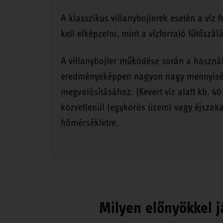
A klasszikus villanybojlerek esetén a víz 
kell elképzelni, mint a vízforraló fűtőszál
A villanybojler működése során a használa
eredményeképpen nagyon nagy mennyiségű 
megvalósításához. (Kevert víz alatt kb. 4
közvetlenül (egykörös üzem) vagy éjszaka
hőmérsékletre.
Milyen előnyökkel j