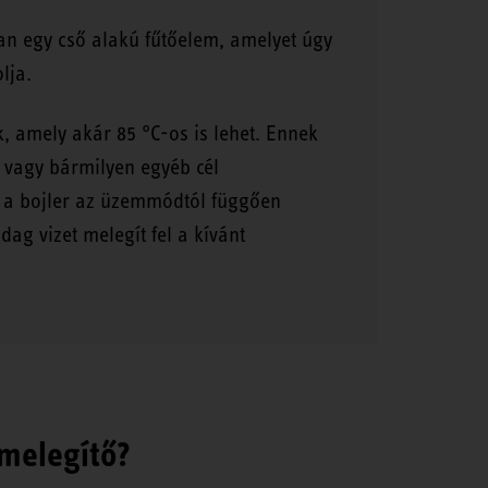
ában egy cső alakú fűtőelem, amelyet úgy
lja.
k, amely akár 85 °C-os is lehet. Ennek
 vagy bármilyen egyéb cél
n, a bojler az üzemmódtól függően
g vizet melegít fel a kívánt
zmelegítő?