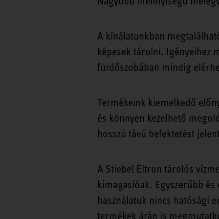
Nagyobb mennyiségű melegvíz
A kínálatunkban megtalálható 
képesek tárolni. Igényeihez m
fürdőszobában mindig elérhe
Termékeink kiemelkedő előny
és könnyen kezelhető megold
hosszú távú befektetést jelen
A Stiebel Eltron tárolós vízm
kimagaslóak. Egyszerűbb és o
használatuk nincs hatósági e
termékek árán is megmutatko