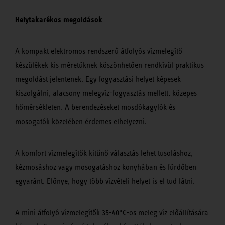
Helytakarékos megoldások
A kompakt elektromos rendszerű átfolyós vízmelegítő
készülékek kis méretüknek köszönhetően rendkívül praktikus
megoldást jelentenek. Egy fogyasztási helyet képesek
kiszolgálni, alacsony melegvíz-fogyasztás mellett, közepes
hőmérsékleten. A berendezéseket mosdókagylók és
mosogatók közelében érdemes elhelyezni.
A komfort vízmelegítők kitűnő választás lehet tusoláshoz,
kézmosáshoz vagy mosogatáshoz konyhában és fürdőben
egyaránt. Előnye, hogy több vízvételi helyet is el tud látni.
A mini átfolyó vízmelegítők 35-40°C-os meleg víz előállítására