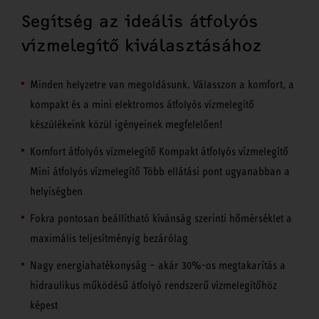
Segítség az ideális átfolyós
vízmelegítő kiválasztásához
Minden helyzetre van megoldásunk. Válasszon a komfort, a
kompakt és a mini elektromos átfolyós vízmelegítő
készülékeink közül igényeinek megfelelően!
Komfort átfolyós vízmelegítő Kompakt átfolyós vízmelegítő
Mini átfolyós vízmelegítő Több ellátási pont ugyanabban a
helyiségben
Fokra pontosan beállítható kívánság szerinti hőmérséklet a
maximális teljesítményig bezárólag
Nagy energiahatékonyság – akár 30%-os megtakarítás a
hidraulikus működésű átfolyó rendszerű vízmelegítőhöz
képest