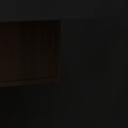
Maximum 55°C-os vízre van szüksége a mosogatónál, hogy edényeit
elmossa vagy poharait leöblítse? Itt találja kis teljesítményű
készülékeinket, melyek egy vagy több vízvételi hely ellátására
alkalmasak. Ezek a kompakt vízmelegítők rendkívül praktikusak és
helytakarékosak, így könnyen beépíthetők a konyhába vagy akár más
helyiségekbe is, ahol melegvízre van szükség. Általában gyorsan és
hatékonyan melegítik fel a vizet a kívánt hőmérsékletre, így nem kell
várakoznia a melegvízre, és azonnal használhatja a mosogatóban vagy
más helyeken.
Tovább a termékekhez