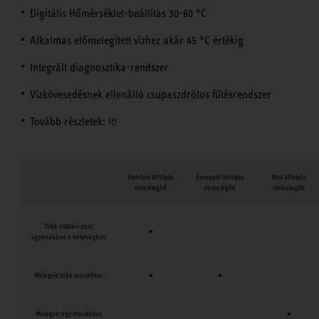
Digitális Hőmérséklet-beállítás 30-60 °C
Alkalmas előmelegített vízhez akár 45 °C értékig
Integrált diagnosztika-rendszer
Vízkövesedésnek ellenálló csupaszdrótos fűtésrendszer
Tovább részletek:
Itt
Komfort átfolyós
Kompakt átfolyós
Mini átfolyós
vízmelegítő
vízmelegítő
vízmelegítő
Több ellátási pont
●
ugyanabban a helyiségben
Melegvíz több mosdóhoz
●
●
Melegvíz egy mosdóhoz
●