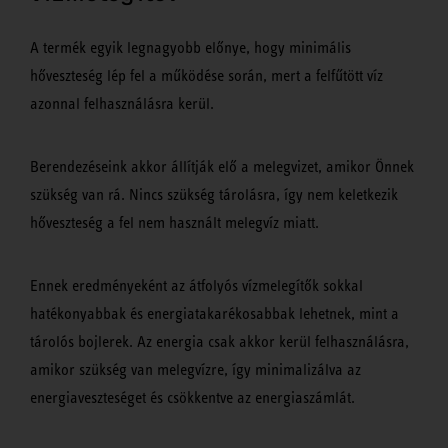
A termék egyik legnagyobb előnye, hogy minimális
hőveszteség lép fel a működése során, mert a felfűtött víz
azonnal felhasználásra kerül.
Berendezéseink akkor állítják elő a melegvizet, amikor Önnek
szükség van rá. Nincs szükség tárolásra, így nem keletkezik
hőveszteség a fel nem használt melegvíz miatt.
Ennek eredményeként az átfolyós vízmelegítők sokkal
hatékonyabbak és energiatakarékosabbak lehetnek, mint a
tárolós bojlerek. Az energia csak akkor kerül felhasználásra,
amikor szükség van melegvízre, így minimalizálva az
energiaveszteséget és csökkentve az energiaszámlát.