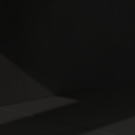
Mini átfolyós vízmelegítő
35-40°C-os vízre van szüksége a kézmosáshoz? Energia- és víztakarékos
készülékeink egyetlen vízvételi helyet tudnak ellátni. A mini elektromos
átfolyós vízmelegítő készülékeink rendkívül kompakt méretűek, és
könnyen telepíthetők a mosdó közelében, akár falra vagy mosdó alá is.
Ezek a termékek gyorsan és hatékonyan melegítik fel a vizet a kívánt
hőmérsékletre, így azonnal használhatja a kézmosáshoz. A víz csak
akkor melegszik fel, amikor szükség van rá, így energiatakarékos
működést biztosít a gyártó.
Emellett ezek a mini elektromos átfolyós vízmelegítő készülékek
víztakarékosak is lehetnek, mivel csak a szükséges mennyiségű vizet
melegítik fel. Ez segít csökkenteni a vízfogyasztást és hozzájárul a
fenntarthatóbb vízhasználathoz.