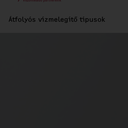
Viszonteladó partnereink
Átfolyós vízmelegítő típusok
Komfort vízmelegítő
Tusoláshoz, kézmosáshoz vagy mosogatáshoz használna meleg vizet a