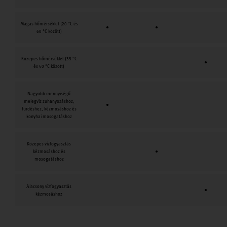
Magas hőmérséklet (20 °C és
●
●
60 °C között)
Közepes hőmérséklet (35 °C
●
és 40 °C között)
Nagyobb mennyiségű
melegvíz zuhanyozáshoz,
●
fürdéshez, kézmosáshoz és
konyhai mosogatáshoz
Közepes vízfogyasztás
kézmosáshoz és
●
mosogatáshoz
Alacsony vízfogyasztás
●
kézmosáshoz