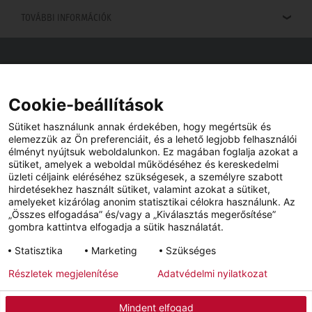
TOVÁBBI INFORMÁCIÓK
Viszonteladók keresése
Viszonteladót keres az Ön közelében? Nem probléma.
Cookie-beállítások
Sütiket használunk annak érdekében, hogy megértsük és
elemezzük az Ön preferenciáit, és a lehető legjobb felhasználói
élményt nyújtsuk weboldalunkon. Ez magában foglalja azokat a
sütiket, amelyek a weboldal működéséhez és kereskedelmi
üzleti céljaink eléréséhez szükségesek, a személyre szabott
hirdetésekhez használt sütiket, valamint azokat a sütiket,
amelyeket kizárólag anonim statisztikai célokra használunk. Az
„Összes elfogadása” és/vagy a „Kiválasztás megerősítése”
gombra kattintva elfogadja a sütik használatát.
YouTube
Facebook
Statisztika
Marketing
Szükséges
Részletek megjelenítése
Adatvédelmi nyilatkozat
Impresszum
Adatvédelem
Hírlevél
Mindent elfogad