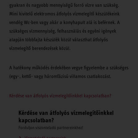
gyakran és nagyobb mennyiségű forró vízre van szükség.
Mini kivitelű elektromos átfolyós vízmelegítő készülékeink
vendég Wc-ben vagy akár a konyhapult alá is beférnek. A
szükséges vízmennyiség, felhasználás és egyéni igények
alapján többfajta készülék közül választhat átfolyós
vízmelegítő berendezések közül.
A hatékony működés érdekében vegye figyelembe a szükséges
(egy-, kettő- vagy háromfázisú villamos csatlakozást.
Kérdése van átfolyós vízmelegítőinkkel kapcsolatban?
Kérdése van átfolyós vízmelegítőinkkel
kapcsolatban?
Forduljon viszonteladó partnereinkhez!