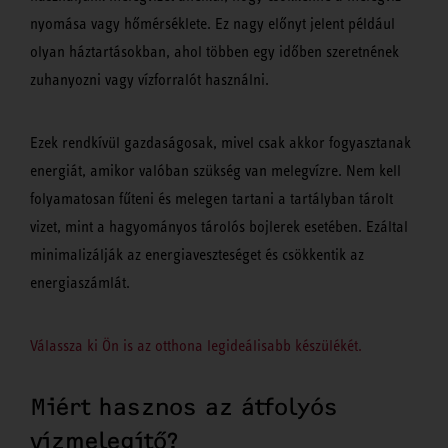
nyomása vagy hőmérséklete. Ez nagy előnyt jelent például
olyan háztartásokban, ahol többen egy időben szeretnének
zuhanyozni vagy vízforralót használni.
Ezek rendkívül gazdaságosak, mivel csak akkor fogyasztanak
energiát, amikor valóban szükség van melegvízre. Nem kell
folyamatosan fűteni és melegen tartani a tartályban tárolt
vizet, mint a hagyományos tárolós bojlerek esetében. Ezáltal
minimalizálják az energiaveszteséget és csökkentik az
energiaszámlát.
Válassza ki Ön is az otthona legideálisabb készülékét.
Miért hasznos az átfolyós
vízmelegítő?