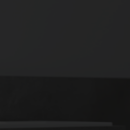
konyhában vagy a fürdőben? Komfort készülékeinkkel több vízvételi
helyet is el tud látni.
Tovább a termékekhez
Kompakt vízmelegítő