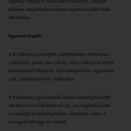
képesek. Energia és víztakarékos készülékek, amelyek
tökéletes megoldást biztosítanak egyetlen vízvételi helye
ellátásához.
Egyszerű telepítés
A kis átfolyós vízmelegítők működtetéséhez elektromos
csatlakozási pontra van szükség, ezért a hálózat közvetlen
közelében kell elhelyezni. Üzembehelyezéskor egyszerűen
csak csatlakoztatni kell a hálózathoz.
A teljesítmény egy kisméretű átfolyós vízmelegítő esetén
általában 3 és 6 kW között mozog, ami elegendő kisebb
mennyiségű víz felmelegítéséhez. Általában a falra, a
mosogató fölé vagy alá szerelik.