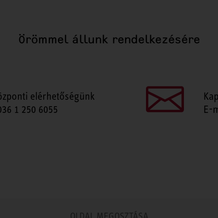
Örömmel állunk rendelkezésére
özponti elérhetőségünk
Kap
036 1 250 6055
E-m
OLDAL MEGOSZTÁSA