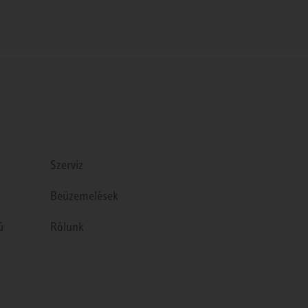
Szerviz
Beüzemelések
ú
Rólunk