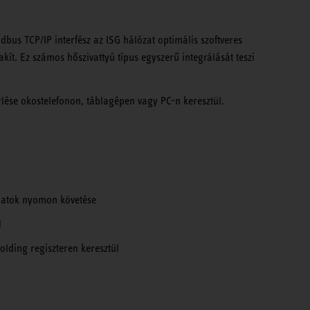
dbus TCP/IP interfész az ISG hálózat optimális szoftveres
kít. Ez számos hőszivattyú típus egyszerű integrálását teszi
érlése okostelefonon, táblagépen vagy PC-n keresztül.
amatok nyomon követése
l
olding regiszteren keresztül