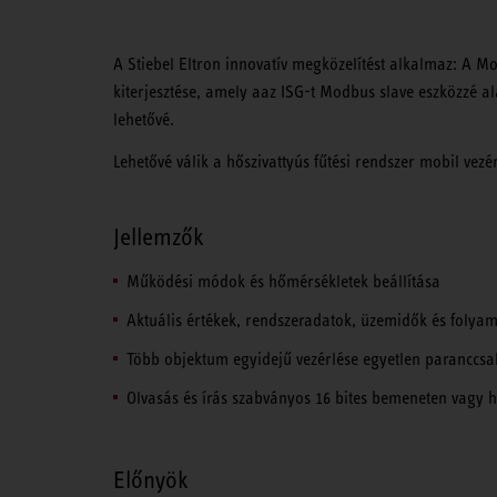
A Stiebel Eltron innovatív megközelítést alkalmaz: A Mo
kiterjesztése, amely aaz ISG-t Modbus slave eszközzé ala
lehetővé.
Lehetővé válik a hőszivattyús fűtési rendszer mobil vez
Jellemzők
Működési módok és hőmérsékletek beállítása
Aktuális értékek, rendszeradatok, üzemidők és foly
Több objektum egyidejű vezérlése egyetlen paranccsa
Olvasás és írás szabványos 16 bites bemeneten vagy h
Előnyök