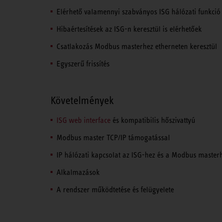
Elérhető valamennyi szabványos ISG hálózati funkci
Hibaértesítések az ISG-n keresztül is elérhetőek
Csatlakozás Modbus masterhez etherneten keresztül
Egyszerű frissítés
Követelmények
ISG web interface
és kompatibilis hőszivattyú
Modbus master TCP/IP támogatással
IP hálózati kapcsolat az ISG-hez és a Modbus master
Alkalmazások
A rendszer működtetése és felügyelete