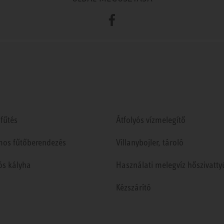
Facebook
fűtés
Átfolyós vízmelegítő
mos fűtőberendezés
Villanybojler, tároló
ós kályha
Használati melegvíz hőszivatty
Kézszárító