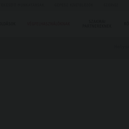
TÉKESÍTŐ MUNKATÁRSAK
GÉPÉSZ KIVITELEZŐK
SZERVIZ
SZAKMAI
OLDÁSOK
VÉGFELHASZNÁLÓKNAK
RÓ
PARTNEREKNEK
Helys