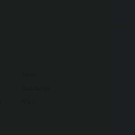
Szerviz
Beüzemelések
ú
Rólunk