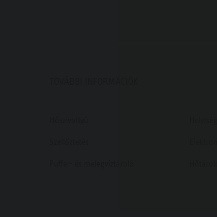
TOVÁBBI INFORMÁCIÓK
Hőszivattyú
Helyiség
Szellőztetés
Elektro
Puffer- és melegvíztároló
Hőtárol