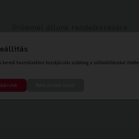
Örömmel állunk rendelkezésére
eállítás
s kereső használatához hozzájárulás szükéseg a sütibeállításokat illetőe
özponti elérhetőségünk
Kap
036 1 250 6055
E-m
ájárulok
Nem járulok hozzá