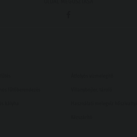
OLDAL MEGOSZTÁSA
Facebook
fűtés
Átfolyós vízmelegítő
mos fűtőberendezés
Villanybojler, tároló
ós kályha
Használati melegvíz hőszivatty
Kézszárító