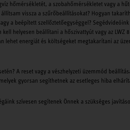
víz hőmérsékletét, a szobahőmérsékletet vagy a hűt
 állítsam vissza a szűrőbeállításokat? Hogyan takarí
vagy a beépített szellőztetőegységgel? Segédvideóink 
kell helyesen beállítani a hőszivattyút vagy az LWZ 
an lehet energiát és költségeket megtakarítani az ü
tén? A reset vagy a vészhelyzeti üzemmód beállítása 
amelyek gyorsan segíthetnek az esetleges hiba elhárí
égáink szívesen segítenek Önnek a szükséges javítás