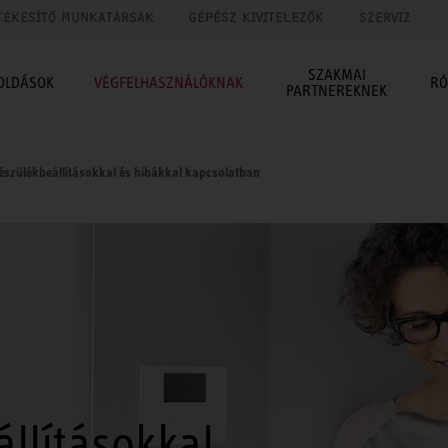
TÉKESÍTŐ MUNKATÁRSAK
GÉPÉSZ KIVITELEZŐK
SZERVIZ
SZAKMAI
OLDÁSOK
VÉGFELHASZNÁLÓKNAK
RÓ
PARTNEREKNEK
észülékbeállításokkal és hibákkal kapcsolatban
llításokkal