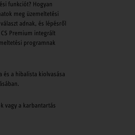
ési funkciót? Hogyan
thatok meg üzemeltetési
választ adnak, és lépésről
8 CS Premium integrált
zemeltetési programnak
és a hibalista kiolvasása
tásában.
ok vagy a karbantartás