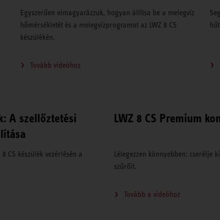
Egyszerűen elmagyarázzuk, hogyan állítsa be a melegvíz
Seg
hőmérsékletét és a melegvízprogramot az LWZ 8 CS
hűt
készülékén.
Tovább videóhoz
 A szellőztetési
LWZ 8 CS Premium komp
lítása
8 CS készülék vezérlésén a
Lélegezzen könnyebben: cserélje k
szűrőit.
Tovább a videóhoz