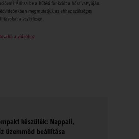
kcióval? Állítsa be a hűtési funkciót a hőszivattyúján.
édvideónkban megmutatjuk az ehhez szükséges
llításokat a vezérlésen.
Tovább a videóhoz
mpakt készülék: Nappali,
íz üzemmód beállítása