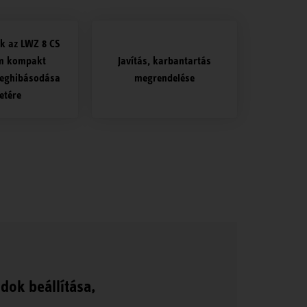
k az LWZ 8 CS
m kompakt
Javítás, karbantartás
meghibásodása
megrendelése
etére
ok beállítása,