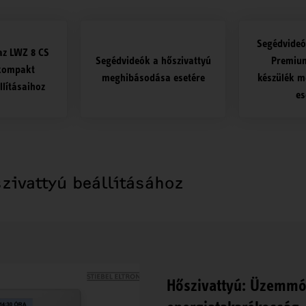
Segédvideó
az LWZ 8 CS
Segédvideók a hőszivattyú
Premiu
kompakt
meghibásodása esetére
készülék 
llításaihoz
es
zivattyú beállításához
Hőszivattyú: Üzemmód