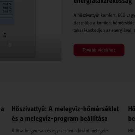
energiatakarékosság
A hőszivattyút komfort, ECO vag
Használja a komfort hőmérséklet
takarékoskodjon az energiával, 
Tovább videóhoz
 a
Hőszivattyú: A melegvíz-hőmérséklet
Hő
és a melegvíz-program beállítása
be
Állítsa be gyorsan és egyszerűen a kívánt melegvíz-
Hűt