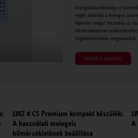
Energiatakarékosság az üzemmód
végén aktiválja a melegvíz üze
Nyaralni megy? Használja az éj
hőmérsékletének csökkentéséhez
Segédvideónkban megmutatjuk,
Tovább a videóhoz
k:
LWZ 8 CS Premium kompakt készülék:
L
m
A használati melegvíz
A 
hőmérsékletének beállítása