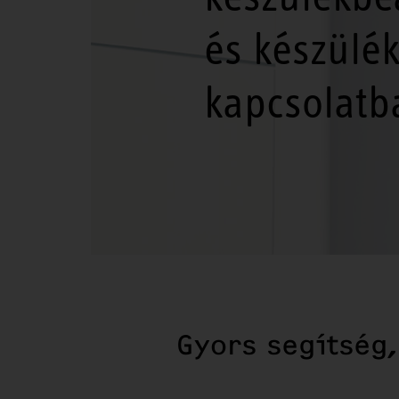
és készülé
kapcsolatb
Gyors segítség