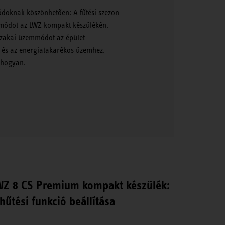
oknak köszönhetően: A fűtési szezon
mmódot az LWZ kompakt készülékén.
szakai üzemmódot az épület
 és az energiatakarékos üzemhez.
 hogyan.
WZ 8 CS Premium kompakt készülék:
hűtési funkció beállítása