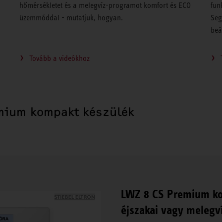
hőmérsékletet és a melegvíz-programot komfort és ECO
fun
üzemmóddal - mutatjuk, hogyan.
Seg
beá
Tovább a videókhoz
emium kompakt készülék
LWZ 8 CS Premium ko
éjszakai vagy melegv