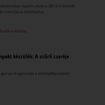
édvideónkban tippeket adunk az LWZ 8 CS készülék
ési funkciójának beállításához.
Tovább a videóhoz
akt készülék: A szűrő cseréje
i gyorsan és egyszerűen a szellőztetőberendezés