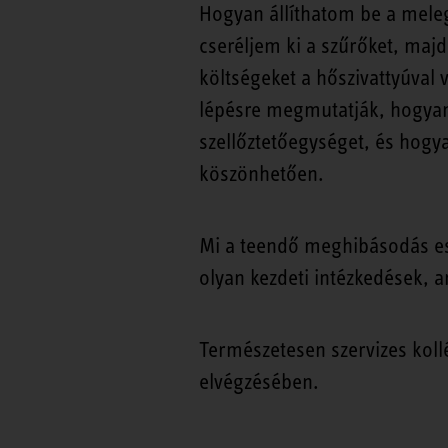
Hogyan állíthatom be a meleg
cseréljem ki a szűrőket, majd
költségeket a hőszivattyúval 
lépésre megmutatják, hogyan 
szellőztetőegységet, és hogy
köszönhetően.
Mi a teendő meghibásodás ese
olyan kezdeti intézkedések, 
Természetesen szervizes koll
elvégzésében.