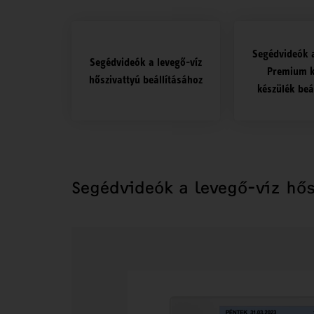
Segédvideók 
Segédvideók a levegő-víz
Premium 
hőszivattyú beállításához
készülék beá
Segédvideók a levegő-víz hős