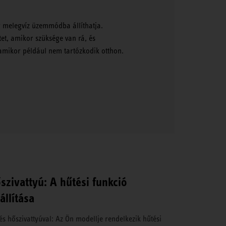
y melegvíz üzemmódba állíthatja.
et, amikor szüksége van rá, és
amikor például nem tartózkodik otthon.
szivattyú: A hűtési funkció
állítása
és hőszivattyúval: Az Ön modellje rendelkezik hűtési