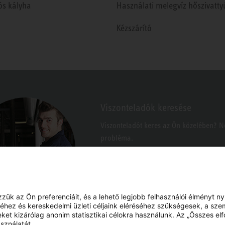
ós kályha
Használati melegvíz hőszivatty
Kézszárító
Viszonteladók keresése
Viszonteladót keres az Ön közelében? 
probléma.
k az Ön preferenciáit, és a lehető legjobb felhasználói élményt n
hez és kereskedelmi üzleti céljaink eléréséhez szükségesek, a sze
eket kizárólag anonim statisztikai célokra használunk. Az „Összes e
sználatát.