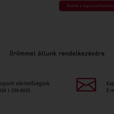
Tovább a kapcsolatfelvételh
Örömmel állunk rendelkezésére
özponti elérhetőségünk
Kap
036 1 250 6055
E-m