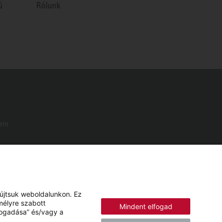
ú
Rólunk
Nem
yújtsuk weboldalunkon. Ez
mélyre szabott
Mindent elfogad
lfogadása” és/vagy a