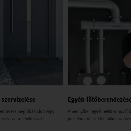
 szervizelése
Egyéb fűtőberendezése
erendezése meghibásodott vagy
Amennyiben egyéb elektromos fűtő
assza ezt a lehetőséget.
porbléma merült fel, akkor válassz