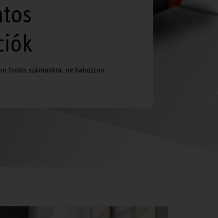
atos
ciók
on fontos számunkra, ne habozzon