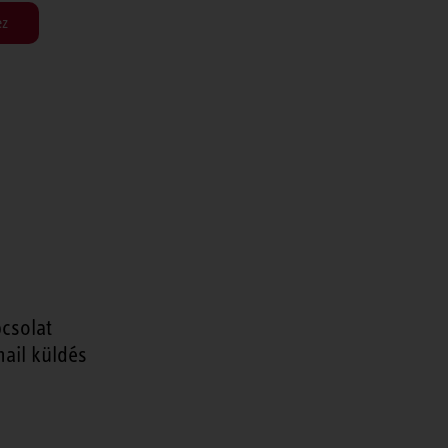
ez
csolat
ail küldés