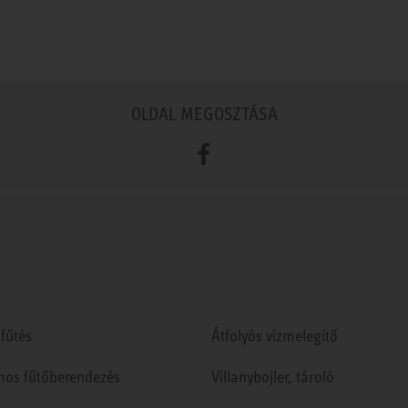
OLDAL MEGOSZTÁSA
Facebook
fűtés
Átfolyós vízmelegítő
mos fűtőberendezés
Villanybojler, tároló