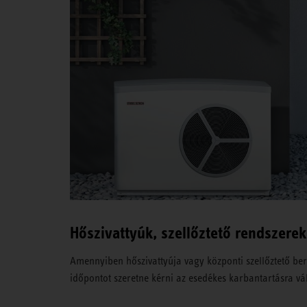
Hőszivattyúk, szellőztető rendszerek
Amennyiben hőszivattyúja vagy központi szellőztető b
időpontot szeretne kérni az esedékes karbantartásra vál