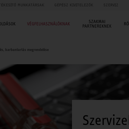
TÉKESÍTŐ MUNKATÁRSAK
GÉPÉSZ KIVITELEZŐK
SZERVIZ
SZAKMAI
OLDÁSOK
VÉGFELHASZNÁLÓKNAK
RÓ
PARTNEREKNEK
tés, karbantartás megrendelése
Szervize