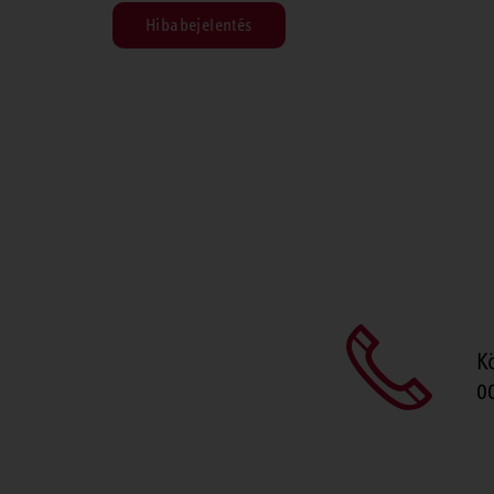
Hibabejelentés
K
0