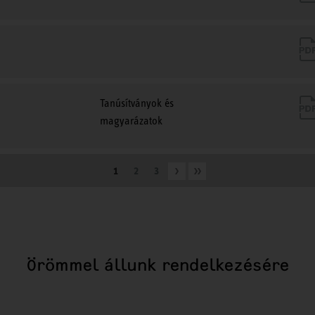
Tanúsítványok és
magyarázatok
1
2
3
Örömmel állunk rendelkezésére