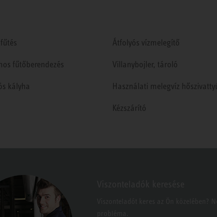
fűtés
Átfolyós vízmelegítő
mos fűtőberendezés
Villanybojler, tároló
ós kályha
Használati melegvíz hőszivatty
Kézszárító
Viszonteladók keresése
Viszonteladót keres az Ön közelében? 
probléma.