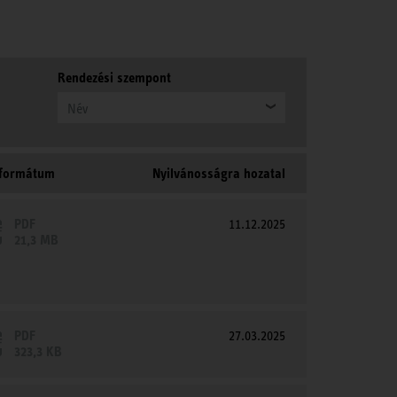
Rendezési szempont
Név
 formátum
Nyilvánosságra hozatal
PDF
11.12.2025
21,3 MB
PDF
27.03.2025
323,3 KB