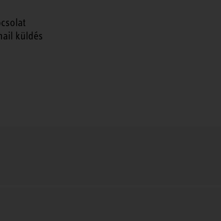
csolat
ail küldés