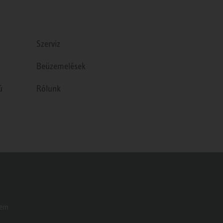
Szerviz
Beüzemelések
ú
Rólunk
Nem