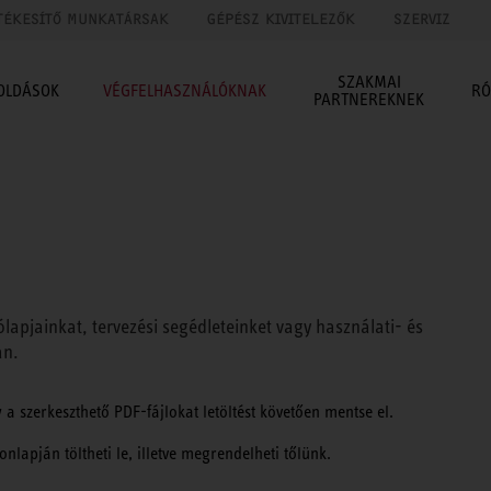
TÉKESÍTŐ MUNKATÁRSAK
GÉPÉSZ KIVITELEZŐK
SZERVIZ
SZAKMAI
OLDÁSOK
VÉGFELHASZNÁLÓKNAK
RÓ
PARTNEREKNEK
apjainkat, tervezési segédleteinket vagy használati- és
an.
a szerkeszthető PDF-fájlokat letöltést követően mentse el.
nlapján töltheti le, illetve megrendelheti tőlünk.