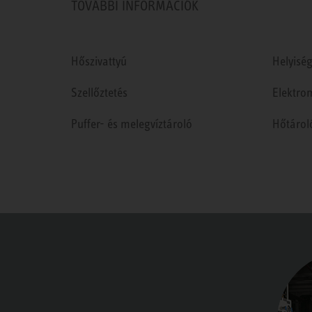
TOVÁBBI INFORMÁCIÓK
Hőszivattyú
Helyiség
Szellőztetés
Elektro
Puffer- és melegvíztároló
Hőtárol