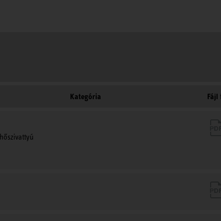
Kategória
Fájl
hőszivattyú