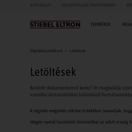
KAPCSOLAT
VISZONTELADÓ PARTNEREINK
ÉR
TERMÉKEK
MEG
Végfelhasználóknak
Letöltések
Letöltések
Konkrét dokumentumot keres? Itt megtalálja szóról
szerelési útmutatóinkat különböző formátumokb
A legjobb megoldás elérése érdekében javasoljuk, hogy 
Idegen nyelvű használati útmutatókat az adott ország ho