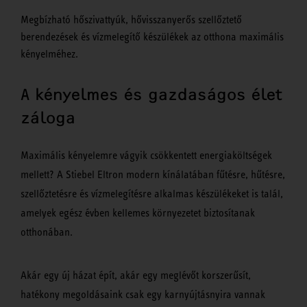
Megbízható hőszivattyúk, hővisszanyerős szellőztető
berendezések és vízmelegítő készülékek az otthona maximális
kényelméhez.
A kényelmes és gazdaságos élet
záloga
Maximális kényelemre vágyik csökkentett energiaköltségek
mellett? A Stiebel Eltron modern kínálatában fűtésre, hűtésre,
szellőztetésre és vízmelegítésre alkalmas készülékeket is talál,
amelyek egész évben kellemes környezetet biztosítanak
otthonában.
Akár egy új házat épít, akár egy meglévőt korszerűsít,
hatékony megoldásaink csak egy karnyújtásnyira vannak