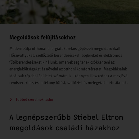
Megoldások felújításokhoz
Modernizálja otthonát energiatakarékos gépészeti megoldásokkal!
Hőszivattyúkat, szellőztető berendezéseket, bojlereket és elektromos
fűtőberendezéseket kínálunk, amelyek segítenek csökkenteni az
energiaköltségeket és növelni az otthoni komfortérzetet. Megoldásaink
ideálisak régebbi épületek számára is - könnyen illeszkednek a meglévő
rendszerekhez, és hatékony fűtést, szellőzést és melegvizet biztosítanak.
Többet szeretnék tudni
A legnépszerűbb Stiebel Eltron
megoldások családi házakhoz