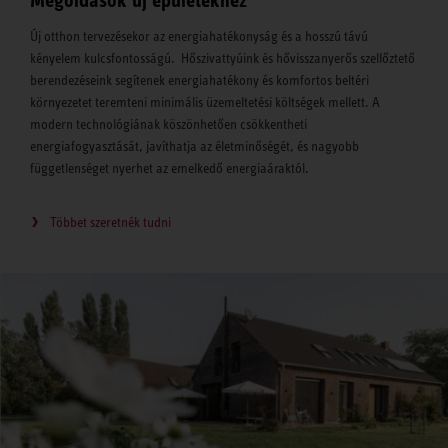
Megoldások új épületekhez
Új otthon tervezésekor az energiahatékonyság és a hosszú távú
kényelem kulcsfontosságú. Hőszivattyúink és hővisszanyerős szellőztető
berendezéseink segítenek energiahatékony és komfortos beltéri
környezetet teremteni minimális üzemeltetési költségek mellett. A
modern technológiának köszönhetően csökkentheti
energiafogyasztását, javíthatja az életminőségét, és nagyobb
függetlenséget nyerhet az emelkedő energiaáraktól.
Többet szeretnék tudni