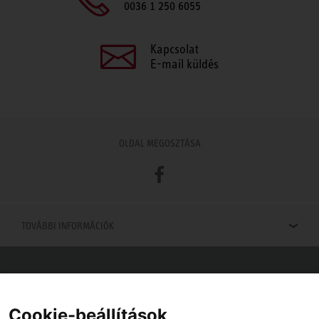
0036 1 250 6055
Kapcsolat
E-mail küldés
OLDAL MEGOSZTÁSA
Facebook
TOVÁBBI INFORMÁCIÓK
Viszonteladók keresése
Viszonteladót keres az Ön közelében? Nem probléma.
Cookie-beállítások