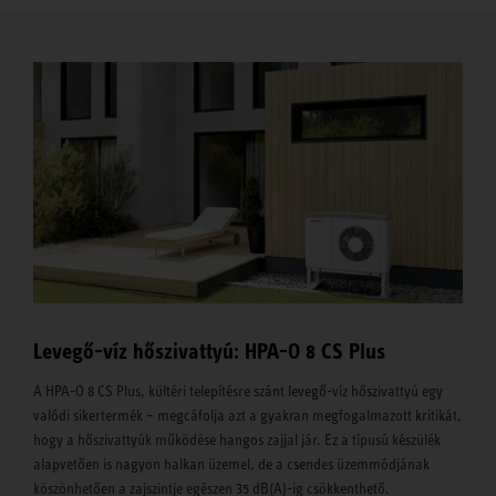
Levegő-víz hőszivattyú: HPA-O 8 CS Plus
A HPA-O 8 CS Plus, kültéri telepítésre szánt levegő-víz hőszivattyú egy
valódi sikertermék – megcáfolja azt a gyakran megfogalmazott kritikát,
hogy a hőszivattyúk működése hangos zajjal jár. Ez a típusú készülék
alapvetően is nagyon halkan üzemel, de a csendes üzemmódjának
köszönhetően a zajszintje egészen 35 dB(A)-ig csökkenthető.