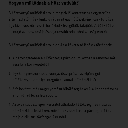
Hogyan működnek a hőszivattyúk?
A hőszivattyú működési elve a megfelelő kontextusban egyszerűen
értelmezhető – úgy funkcionál, mint egy hűtőszekrény, csak fordítva.
Egy bizonyos környezeti forrásból - levegőből, talajból, vízből - hőt von
el, majd azt hasznosítja és adja tovább oda, ahol szükség van rá.
A hőszivattyú működési elve alapján a következő lépések történnek:
A párologtatóban a hűtőközeg elpárolog, miközben a rendszer hőt
vesz fel a környezetéből.
Egy kompresszor összenyomja, összepréseli az elpárolgott
hűtőközeget, amellyel megnöveli annak hőmérsékletét.
A felhevített, már nagynyomású hűtőközeg bekerül a kondenzátorba,
ahol hőt ad le, és lecsapódik.
Az expanziós szelepen keresztül áthaladó hűtőközeg nyomása és
hőmérséklete lecsökken, mielőtt az visszakerül a párologtatóba,
majd a ciklikus körforgás újraindul.