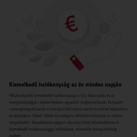
Kiemelkedő hatékonyság az év minden napján
Hőszivattyúink kiemelkedő hatékonysága a CO₂-kibocsátás és az
energiaköltségek csökkentésében egyaránt megmutatkozik. Komplett
csomagmegoldásaink az európai klímazóna szerint kerülnek fejlesztésre
és tesztelésre: fűtést, hűtést és melegvíz-előállítást kínálnak az otthon
kényelméért. Készülékeink nagyon alacsony külső hőmérsékleten is
kiemelkedő hatékonysággal működnek, minimális energiaköltség
mellett.