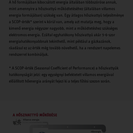
A hő formájában kibocsátott energia általában többszöröse annak,
mint amennyire a hőszivattyú működtetéséhez (általában villamos
energia formájában) szükség van. Egy átlagos hőszivattyú teljesítménye
a SCOP-érték* szerint 4 körül van, amely azt mutatja meg, hogy a
kimenő energia négyszer nagyobb, mint a működtetéshez szükséges
elektromos energia. Ezáltal egyhatékony hőszivattyú akár 5-6-szor
energiahatékonyabbnak tekinthető, mint például a gázkazánok,
ráadásul ez az érték még tovább növelhető, ha a rendszert napelemes
rendszerrel kombináljuk.
* A SCOP-érték (Seasonal Coefficient of Performance) a hőszivattyúk
hatékonyságát jelzi: egy egységnyi befektetett villamos energiával
előállított hőenergia arányát fejezi ki a teljes fűtési szezon során.