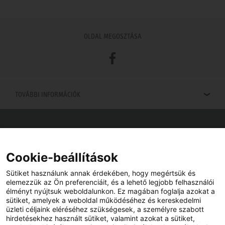
OLDAL MEGOSZTÁSA
Facebook
TOVÁBBI INFORMÁCIÓK
Viszonteladók keresése
Viszonteladót keres az Ön közelében? Nem probléma.
Cookie-beállítások
Sütiket használunk annak érdekében, hogy megértsük és
elemezzük az Ön preferenciáit, és a lehető legjobb felhasználói
élményt nyújtsuk weboldalunkon. Ez magában foglalja azokat a
sütiket, amelyek a weboldal működéséhez és kereskedelmi
üzleti céljaink eléréséhez szükségesek, a személyre szabott
hirdetésekhez használt sütiket, valamint azokat a sütiket,