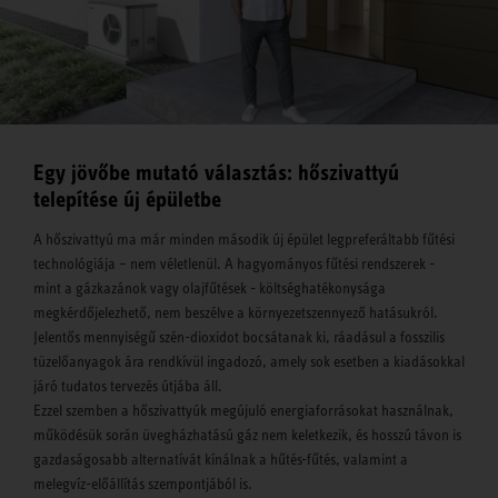
Egy jövőbe mutató választás: hőszivattyú
telepítése új épületbe
A hőszivattyú ma már minden második új épület legpreferáltabb fűtési
technológiája – nem véletlenül. A hagyományos fűtési rendszerek -
mint a gázkazánok vagy olajfűtések - költséghatékonysága
megkérdőjelezhető, nem beszélve a környezetszennyező hatásukról.
Jelentős mennyiségű szén-dioxidot bocsátanak ki, ráadásul a fosszilis
tüzelőanyagok ára rendkívül ingadozó, amely sok esetben a kiadásokkal
járó tudatos tervezés útjába áll.
Ezzel szemben a hőszivattyúk megújuló energiaforrásokat használnak,
működésük során üvegházhatású gáz nem keletkezik, és hosszú távon is
gazdaságosabb alternatívát kínálnak a hűtés-fűtés, valamint a
melegvíz-előállítás szempontjából is.