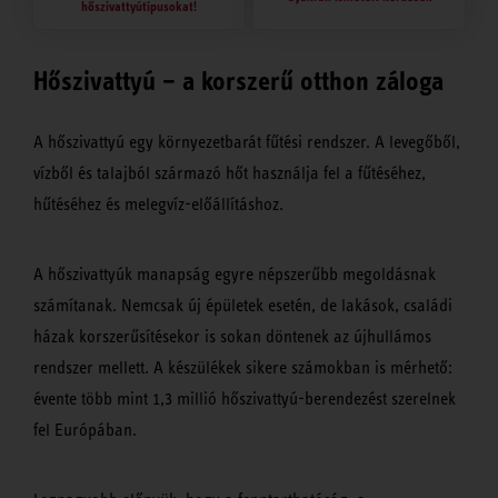
hőszivattyútípusokat!
Hőszivattyú – a korszerű otthon záloga
A hőszivattyú egy környezetbarát fűtési rendszer. A levegőből,
vízből és talajból származó hőt használja fel a fűtéséhez,
hűtéséhez és melegvíz-előállításhoz.
A hőszivattyúk manapság egyre népszerűbb megoldásnak
számítanak. Nemcsak új épületek esetén, de lakások, családi
házak korszerűsítésekor is sokan döntenek az újhullámos
rendszer mellett. A készülékek sikere számokban is mérhető:
évente több mint 1,3 millió hőszivattyú-berendezést szerelnek
fel Európában.