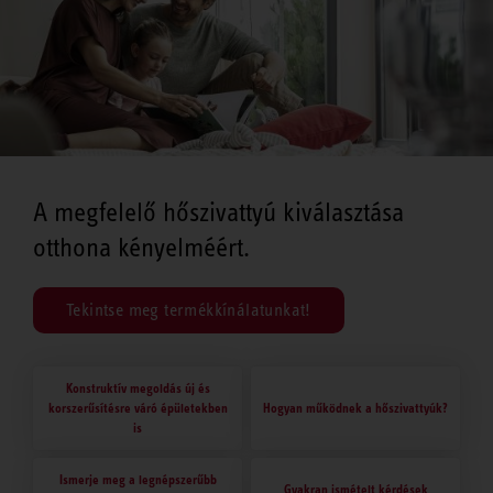
A megfelelő hőszivattyú kiválasztása
otthona kényelméért.
Tekintse meg termékkínálatunkat!
Konstruktív megoldás új és
korszerűsítésre váró épületekben
Hogyan működnek a hőszivattyúk?
is
Ismerje meg a legnépszerűbb
Gyakran ismételt kérdések