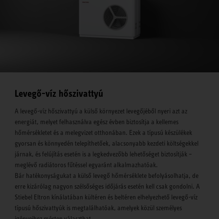
Levegő-víz hőszivattyú
A levegő-víz hőszivattyú a külső környezet levegőjéből nyeri azt az
energiát, melyet felhasználva egész évben biztosítja a kellemes
hőmérsékletet és a melegvizet otthonában. Ezek a típusú készülékek
gyorsan és könnyedén telepíthetőek, alacsonyabb kezdeti költségekkel
járnak, és felújítás esetén is a legkedvezőbb lehetőséget biztosítják –
meglévő radiátoros fűtéssel egyaránt alkalmazhatóak.
Bár hatékonyságukat a külső levegő hőmérséklete befolyásolhatja, de
erre kizárólag nagyon szélsőséges időjárás esetén kell csak gondolni. A
Stiebel Eltron kínálatában kültéren és beltéren elhelyezhető levegő-víz
típusú hőszivattyúk is megtalálhatóak, amelyek közül személyes
igényeihez mérten választhat.