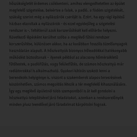
hőszükségletét érdemes csökkenteni, amihez elengedhetetlen az épület
megfelelő szigetelése, beleértve a falak, a padló, a födém szigetelését,
szükség szerint még a nyílászárók cseréjét is. Ezért, ha egy régi építésű
házban elavultak a nyílászárók - és ezzel egyidejűleg a szigetelési
rendszer is -, feltétlenül azok korszerűsítését kell előtérbe helyezni.
Következő lépésként kerülhet szóba a meglévő fűtési rendszer
korszerűsítése, különösen akkor, ha az korábban fosszilis tüzelőanyagok
használatán alapult. A hőszivattyúk bizonyos hőleadókkal hatékonyabb
működést biztosítanak – ilyenek például az alacsony hőmérsékletű
fűtőtestek, a padlófűtés, vagy felületfűtés, de számos hőszivattyú már
radiátorokkal is alkalmazható. Gyakori kihívás szokott lenni a
berendezés helyigénye is, viszont a szakemberek alapos tervezésének
köszönhetően, számos megoldás létezik a tér megfelelő kihasználására.
Így egy meglévő épületnél több szempontból is át kell gondolni a
hőszivattyú telepítésével járó feladatokat, azonban a rendszerelőnyök
minden plusz teendővel járó fáradalmat kárpótolni fognak.