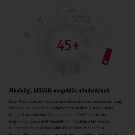
Minőségi, időtálló megoldás mindenkinek
Közel 50 éve fejlesztünk és gyártunk hőszivattyúkat saját németországi
üzemeinkben, szigorú minőségellenőrzés mellett. A sok évtizedes
tapasztalatnak köszönhetően napjainkra 500 000 darabszámot
meghaladó hőszivattyút telepítettünk, miközben a termékeink,
rendszereink és szolgáltatásaink fejlesztéséhez is állandóan
hozzájárultunk. A Stiebel Eltron egy önmagán túlmutató márkanév,