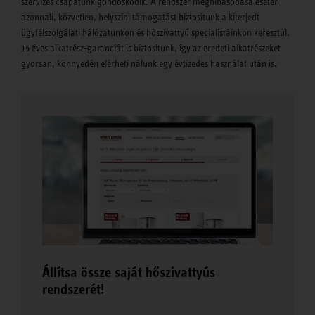
szervizes csapatunk gondoskodik. A rendszer meghibásodása esetén
azonnali, közvetlen, helyszíni támogatást biztosítunk a kiterjedt
ügyfélszolgálati hálózatunkon és hőszivattyú specialistáinkon keresztül.
15 éves alkatrész-garanciát is biztosítunk, így az eredeti alkatrészeket
gyorsan, könnyedén elérheti nálunk egy évtizedes használat után is.
Állítsa össze saját hőszivattyús
rendszerét!