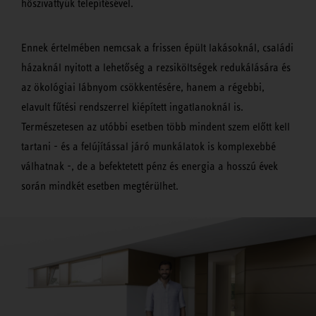
hőszivattyúk telepítésével.
Ennek értelmében nemcsak a frissen épült lakásoknál, családi
házaknál nyitott a lehetőség a rezsiköltségek redukálására és
az ökológiai lábnyom csökkentésére, hanem a régebbi,
elavult fűtési rendszerrel kiépített ingatlanoknál is.
Természetesen az utóbbi esetben több mindent szem előtt kell
tartani - és a felújítással járó munkálatok is komplexebbé
válhatnak -, de a befektetett pénz és energia a hosszú évek
során mindkét esetben megtérülhet.