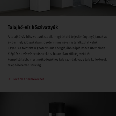
Talajhő-víz hőszivattyúk
A talajhő-víz hőszivattyúk stabil, megbízható teljesítményt nyújtanak az
év bármely időszakában. Geotermikus néven is találkozhat velük,
ugyanis a földfelszín geotermikus energiájából táplálkozva üzemelnek.
Kiépítése a víz-víz rendszerekhez hasonlóan költségesebb és
komplikáltabb, mert működésükhöz talajszondák vagy talajkollektorok
telepítésére van szükség.
Tovább a termékekhez