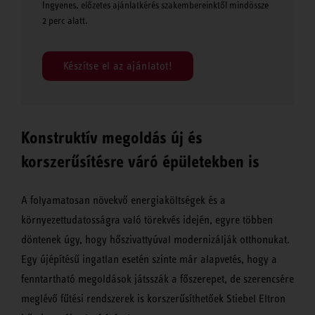
Ingyenes, előzetes ajánlatkérés szakembereinktől mindössze
2 perc alatt.
Készítse el az ajánlatot!
Konstruktív megoldás új és
korszerűsítésre váró épületekben is
A folyamatosan növekvő energiaköltségek és a
környezettudatosságra való törekvés idején, egyre többen
döntenek úgy, hogy hőszivattyúval modernizálják otthonukat.
Egy újépítésű ingatlan esetén szinte már alapvetés, hogy a
fenntartható megoldások játsszák a főszerepet, de szerencsére
meglévő fűtési rendszerek is korszerűsíthetőek Stiebel Eltron