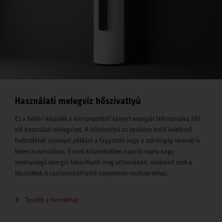
Használati melegvíz hőszivattyú
Ez a beltéri készülék a környezetéből kinyert energiát felhasználva állít
elő használati melegvizet. A hőszivattyú az épületen belül keletkező
hulladékhőt (amelyet például a fagyasztó vagy a szárítógép termel) is
képes hasznosítani. Ennek köszönhetően napról napra nagy
mennyiségű energia takarítható meg otthonában, valamint ezek a
készülékek is csatlakoztathatók napelemes rendszerekhez.
Tovább a termékhez