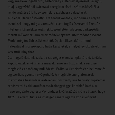
vagy meglévő ingatlanról, beltéri vagy kültéri elhelyezésről, levegő-,
talaj- vagy vízhőből származó energiaforrásról, számos készülék a
rendelkezésére áll, hogy személyre szabhassa választását.
A Stiebel Eltron hőszivattyúk ráadásul vonzóak, modernek és olyan
csendesek, hogy még a szomszédok sem fogják észrevenni őket. Az
intelligens készüléktervezésnek köszönhetően alacsony zajképződés
mellett működnek, amelynek mértéke éjszakai üzemmódban (Silent
Mode) még tovább csökkenthető. Opcionálisan akár otthoni
hálózatával is összekapcsolhatja készülékét, amelyet így okostelefonján
keresztül irányíthat.
Csomagajánlataink azokat a szükséges elemeket (pl.: tároló, tartály,
kapcsolószekrény) is tartalmazzák, amelyek biztosítják a rendszer
megfelelő és hatékony működését. Ezáltal a kivitelezés és a beüzemelés
egyszerűen, gyorsan elvégezhető. A megújuló energiaforrások
maximális kihasználása érdekében, hőszivattyúink bármely napelemes
rendszerrel és akkumulátoros tárolóegységgel kombinálhatók. A
napelemgyártó cég és a PV-rendszer kiválasztását is Önre bízzuk, hogy
100%-ig élvezni tudja az intelligens energiagazdálkodás előnyeit.