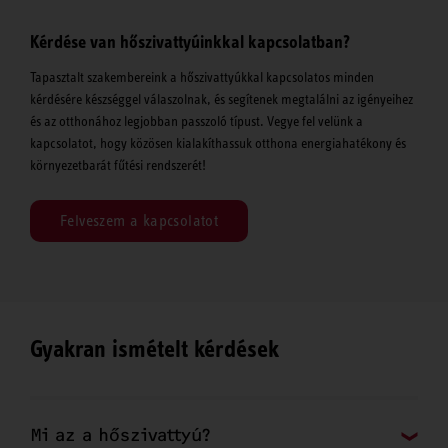
Kérdése van hőszivattyúinkkal kapcsolatban?
Tapasztalt szakembereink a hőszivattyúkkal kapcsolatos minden
kérdésére készséggel válaszolnak, és segítenek megtalálni az igényeihez
és az otthonához legjobban passzoló típust. Vegye fel velünk a
kapcsolatot, hogy közösen kialakíthassuk otthona energiahatékony és
környezetbarát fűtési rendszerét!
Felveszem a kapcsolatot
Gyakran ismételt kérdések
Mi az a hőszivattyú?