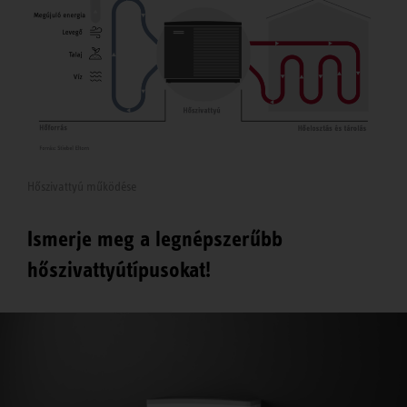
Hőszivattyú működése
Ismerje meg a legnépszerűbb
hőszivattyútípusokat!