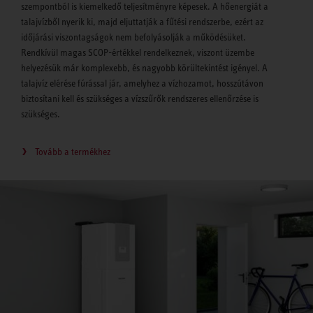
szempontból is kiemelkedő teljesítményre képesek. A hőenergiát a
talajvízből nyerik ki, majd eljuttatják a fűtési rendszerbe, ezért az
időjárási viszontagságok nem befolyásolják a működésüket.
Rendkívül magas SCOP-értékkel rendelkeznek, viszont üzembe
helyezésük már komplexebb, és nagyobb körültekintést igényel. A
talajvíz elérése fúrással jár, amelyhez a vízhozamot, hosszútávon
biztosítani kell és szükséges a vízszűrők rendszeres ellenőrzése is
szükséges.
Tovább a termékhez