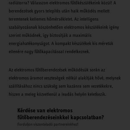
radiátorra? Válasszon elektromos fűtőkészülékeink közül! A
berendezések gyors telepítés után halk működés mellett
teremtenek kellemes hőmérsékletet. Az intelligens
szabályozásnak köszönhetően elektromos készülékeink igény
szerint működnek, így biztosítják a maximális
energiahatékonyságot. A kompakt készülékek kis méretük
ellenére nagy fűtőkapacitással rendelkeznek.
Az elektromos fűtőberendezések működésük során az
elektromos áramot veszteségek nélkül alakítják hővé, melynek
szállításához nincs szükség sem kazánra sem vezetékekre,
hiszen a meleg közvetlenül a leadás helyén keletkezik.
Kérdése van elektromos
fűtőberendezéseinkkel kapcsolatban?
Forduljon viszonteladó partnereinkhez!