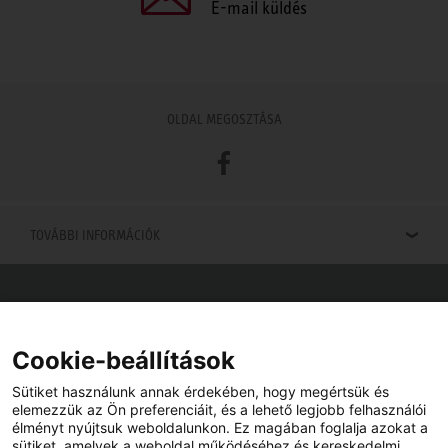
E-mail küldés
OLDAL MEGOSZTÁSA
Facebook
TOVÁBBI INFORMÁCIÓK
Viszonteladók keresése
Viszonteladót keres az Ön közelében? Nem probléma.
Cookie-beállítások
Sütiket használunk annak érdekében, hogy megértsük és
elemezzük az Ön preferenciáit, és a lehető legjobb felhasználói
élményt nyújtsuk weboldalunkon. Ez magában foglalja azokat a
sütiket, amelyek a weboldal működéséhez és kereskedelmi