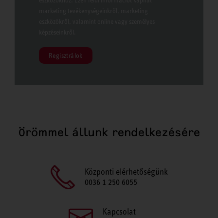
eszközökhöz. Ezen felül információt kaphat
marketing tevékenységeinkről, marketing
eszközökről, valamint online vagy személyes
képzéseinkről.
Regisztrálok
Örömmel állunk rendelkezésére
Központi elérhetőségünk
0036 1 250 6055
Kapcsolat