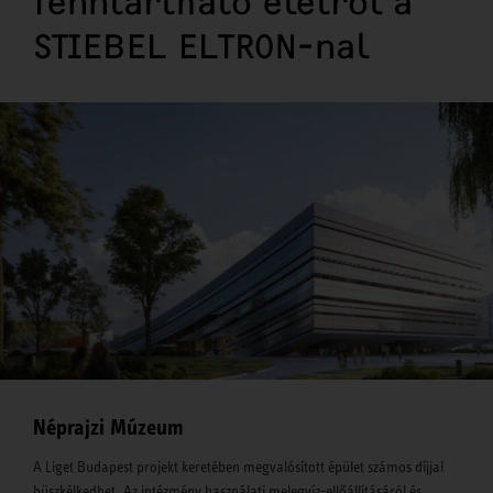
fenntartható életről a
STIEBEL ELTRON-nal
Néprajzi Múzeum
A Liget Budapest projekt keretében megvalósított épület számos díjjal
büszkélkedhet. Az intézmény használati melegvíz-ellőállításáról és