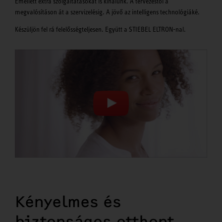
Emellett extra szolgáltatásokat is kínálunk. A tervezéstől a
megvalósításon át a szervizelésig. A jövő az intelligens technológiáké.
Készüljön fel rá felelősségteljesen. Együtt a STIEBEL ELTRON-nal.
Kényelmes és
biztonságos otthont