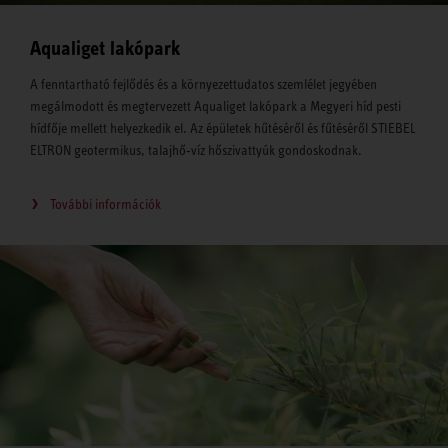
Aqualiget lakópark
A fenntartható fejlődés és a környezettudatos szemlélet jegyében
megálmodott és megtervezett Aqualiget lakópark a Megyeri híd pesti
hídfője mellett helyezkedik el. Az épületek hűtéséről és fűtéséről STIEBEL
ELTRON geotermikus, talajhő‐víz hőszivattyúk gondoskodnak.
További információk