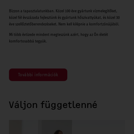
Bízzon a tapasztalatunkban. Közel 100 éve gyártunk vízmelegítőket,
közel fél évszázada fejlesztünk és gyártunk hőszivattyúkat, és közel 30
éve szellőztetőberendezéseket. Nem kell kilépnie a komfortzónájából.
Mi több évtizede mindent megteszünk azért, hogy az Ön életét
komfortosabbá tegyük.
További információk
Váljon függetlenné