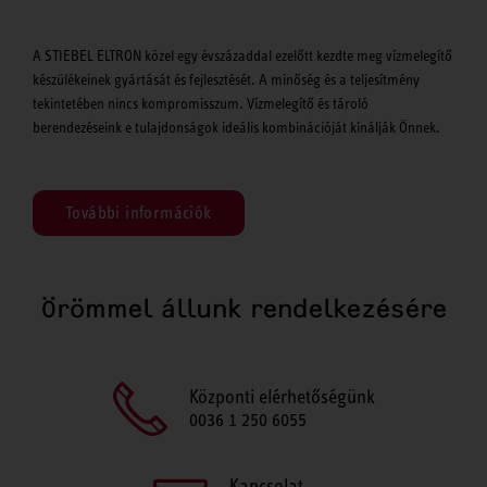
A STIEBEL ELTRON közel egy évszázaddal ezelőtt kezdte meg vízmelegítő
készülékeinek gyártását és fejlesztését. A minőség és a teljesítmény
tekintetében nincs kompromisszum. Vízmelegítő és tároló
berendezéseink e tulajdonságok ideális kombinációját kínálják Önnek.
További információk
Örömmel állunk rendelkezésére
Központi elérhetőségünk
0036 1 250 6055
Kapcsolat