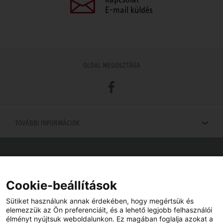
E-mail küldés
OLDAL MEGOSZTÁSA
Facebook
TOVÁBBI INFORMÁCIÓK
Viszonteladók keresése
Viszonteladót keres az Ön közelében? Nem probléma.
Cookie-beállítások
Sütiket használunk annak érdekében, hogy megértsük és
elemezzük az Ön preferenciáit, és a lehető legjobb felhasználói
élményt nyújtsuk weboldalunkon. Ez magában foglalja azokat a