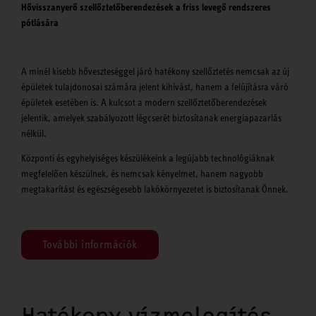
Hővisszanyerő szellőztetőberendezések a friss levegő rendszeres
pótlására
A minél kisebb hőveszteséggel járó hatékony szellőztetés nemcsak az új
épületek tulajdonosai számára jelent kihívást, hanem a felújításra váró
épületek esetében is. A kulcsot a modern szellőztetőberendezések
jelentik, amelyek szabályozott légcserét biztosítanak energiapazarlás
nélkül.
Központi és egyhelyiséges készülékeink a legújabb technológiáknak
megfelelően készülnek, és nemcsak kényelmet, hanem nagyobb
megtakarítást és egészségesebb lakókörnyezetet is biztosítanak Önnek.
További információk
Hatékony vízmelegítés