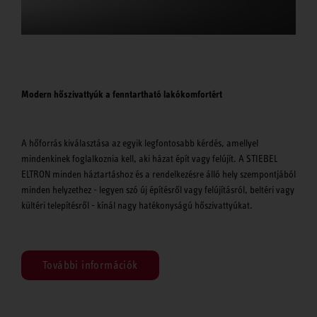
Modern hőszivattyúk a fenntartható lakókomfortért
A hőforrás kiválasztása az egyik legfontosabb kérdés, amellyel
mindenkinek foglalkoznia kell, aki házat épít vagy felújít. A STIEBEL
ELTRON minden háztartáshoz és a rendelkezésre álló hely szempontjából
minden helyzethez - legyen szó új építésről vagy felújításról, beltéri vagy
kültéri telepítésről - kínál nagy hatékonyságú hőszivattyúkat.
További információk