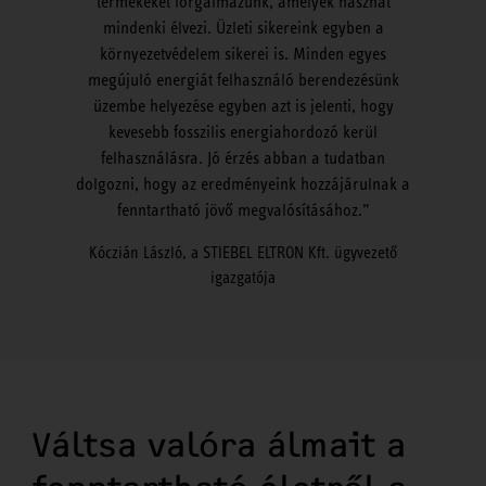
termékeket forgalmazunk, amelyek hasznát
mindenki élvezi. Üzleti sikereink egyben a
környezetvédelem sikerei is. Minden egyes
megújuló energiát felhasználó berendezésünk
üzembe helyezése egyben azt is jelenti, hogy
kevesebb fosszilis energiahordozó kerül
felhasználásra. Jó érzés abban a tudatban
dolgozni, hogy az eredményeink hozzájárulnak a
fenntartható jövő megvalósításához.
Kóczián László, a STIEBEL ELTRON Kft. ügyvezető
igazgatója
Váltsa valóra álmait a