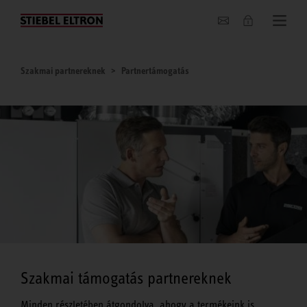
Hírek
Szakmai partnereknek
Partnertámogatás
Szakmai támogatás partnereknek
Minden részletében átgondolva, ahogy a termékeink is