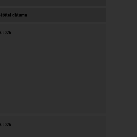
ététel dátuma
8.2026
8.2026