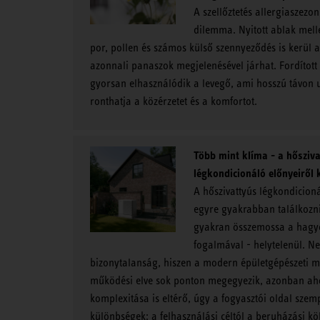
A szellőztetés allergiaszezo
dilemma. Nyitott ablak mellet
por, pollen és számos külső szennyeződés is kerül 
azonnali panaszok megjelenésével járhat. Fordított 
gyorsan elhasználódik a levegő, ami hosszú távon
ronthatja a közérzetet és a komfortot.
Több mint klíma - a hősziv
légkondicionáló előnyeiről 
A hőszivattyús légkondicioná
egyre gyakrabban találkozni
gyakran összemossa a hag
fogalmával - helytelenül. 
bizonytalanság, hiszen a modern épületgépészeti 
működési elve sok ponton megegyezik, azonban ah
komplexitása is eltérő, úgy a fogyasztói oldal szem
különbségek: a felhasználási céltól a beruházási köl