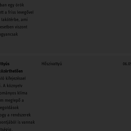
nban egy örök
t a friss levegővel
a lakótérbe, ami
esetben viszont
 ugyancsak
attyús
Hőszivattyú
06.0
közérthetően
ló kifejezéssel
. A köznyelv
yományos klíma
Nem meglepő a
megoldások
ogy a rendszerek
pontjából is vannak
tségig.