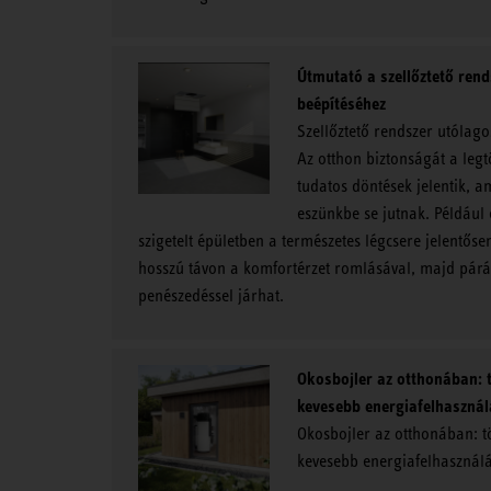
Útmutató a szellőztető ren
beépítéséhez
Szellőztető rendszer utólago
Az otthon biztonságát a leg
tudatos döntések jelentik, a
eszünkbe se jutnak. Például 
szigetelt épületben a természetes légcsere jelentős
hosszú távon a komfortérzet romlásával, majd párá
penészedéssel járhat.
Okosbojler az otthonában: 
kevesebb energiafelhasznál
Okosbojler az otthonában: t
kevesebb energiafelhasznál