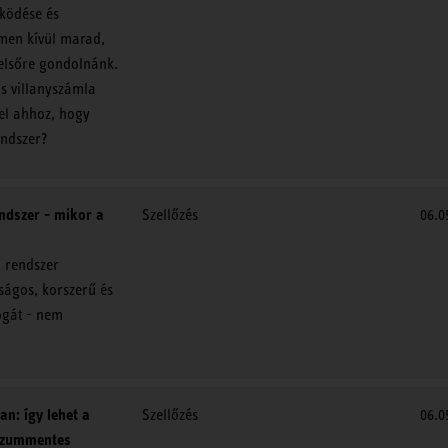
ködése és
lmen kívül marad,
elsőre gondolnánk.
s villanyszámla
el ahhoz, hogy
endszer?
endszer - mikor a
Szellőzés
06.0
ő rendszer
ságos, korszerű és
ogát - nem
an: így lehet a
Szellőzés
06.0
sszummentes