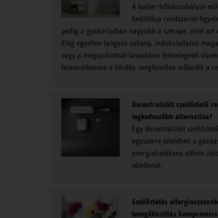
A bojler-hőfokszabályzó mű
beállítása rendszerint figye
pedig a gyakorlatban nagyobb a szerepe, mint azt 
Elég egyetlen langyos zuhany, indokolatlanul maga
vagy a megszokottnál lassabban felmelegedő vízvét
felmerülhessen a kérdés: megfelelően működik a r
Decentralizált szellőztető r
legkedvezőbb alternatíva?
Egy decentralizált szellőztet
egyszerre jelentheti a gazda
energiahatékony otthon zál
véletlenül.
Szellőztetés allergiaszezonb
levegőtisztítás kompromi