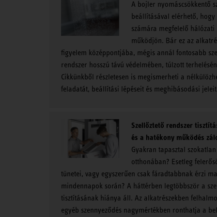
A bojler nyomáscsökkentő s
beállításával elérhető, hogy
számára megfelelő hálózat
működjön. Bár ez az alkatrés
figyelem középpontjába, mégis annál fontosabb szer
rendszer hosszú távú védelmében, túlzott terhelés
Cikkünkből részletesen is megismerheti a nélkülözhe
feladatát, beállítási lépéseit és meghibásodási jeleit
Szellőztető rendszer tisztítá
és a hatékony működés zál
Gyakran tapasztal szokatlan
otthonában? Esetleg felerősö
tünetei, vagy egyszerűen csak fáradtabbnak érzi m
mindennapok során? A háttérben legtöbbször a szel
tisztításának hiánya áll. Az alkatrészekben felhalm
egyéb szennyeződés nagymértékben ronthatja a bel