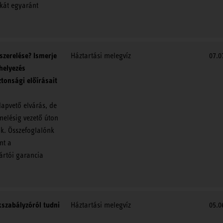
kát egyaránt
lszerelése? Ismerje
Háztartási melegvíz
07.0
helyezés
ztonsági előírásait
apvető elvárás, de
melésig vezető úton
k. Összefoglalónk
nt a
ártói garancia
kszabályzóról tudni
Háztartási melegvíz
05.0