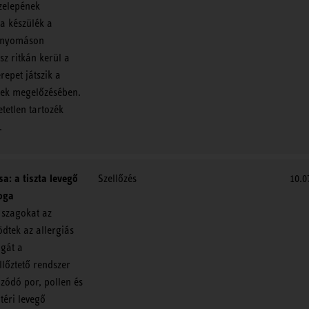
zelepének
 a készülék a
i nyomáson
z ritkán kerül a
epet játszik a
ének megelőzésében.
tetlen tartozék
.
sa: a tiszta levegő
Szellőzés
10.0
oga
 szagokat az
dtek az allergiás
agát a
lőztető rendszer
ozódó por, pollen és
téri levegő