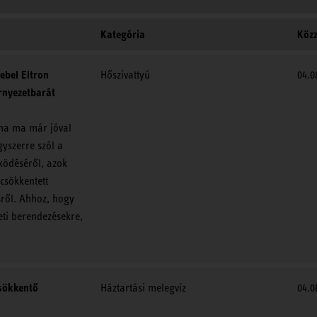
Kategória
Közz
ebel Eltron
Hőszivattyú
04.0
rnyezetbarát
lma ma már jóval
gyszerre szól a
ködéséről, azok
csökkentett
sről. Ahhoz, hogy
eti berendezésekre,
sökkentő
Háztartási melegvíz
04.0