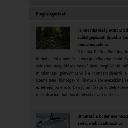
Blogbejegyzések
Fenntarthatóság otthon: Sti
épületgépészeti tippek a kö
mindennapokhoz
A fenntartható otthon foga
többet jelent a mérsékelt energiafelhasználásnál. E
választott megoldások hosszú távú, megbízható mű
mindennapi igényekhez való alkalmazkodásáról, a 
üzemeltetési költségekről, illetve a környezetkímélé
ez létrejöjjön elsősorban jó minőségű épületgépész
másodsorban tudatos döntésekre van szükség.
Útmutató a bojler nyomásc
szelepének beállításához