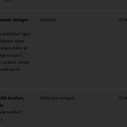
dszerek utólagos
Szellőzés
07.0
s beépítése? Igen!
többször olyan
melyek elsőre az
egy korszerű,
en csökken, amely
sodással és
több komfort,
Háztartási melegvíz
07.0
ás
öbb komfort,
ás