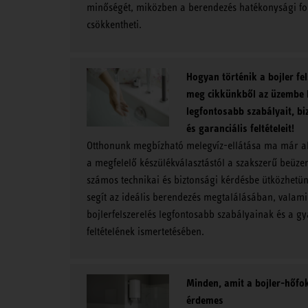
minőségét, miközben a berendezés hatékonysági fo
csökkentheti.
Hogyan történik a bojler fe
meg cikkünkből az üzembe 
legfontosabb szabályait, bi
és garanciális feltételeit!
Otthonunk megbízható melegvíz-ellátása ma már al
a megfelelő készülékválasztástól a szakszerű beüze
számos technikai és biztonsági kérdésbe ütközhetün
segít az ideális berendezés megtalálásában, valami
bojlerfelszerelés legfontosabb szabályainak és a gy
feltételének ismertetésében.
Minden, amit a bojler-hőfo
érdemes