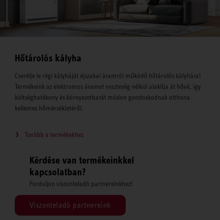
Hőtárolós kályha
Cserélje le régi kályháját éjszakai áramról működő hőtárolós kályhára!
Termékeink az elektromos áramot veszteség nélkül alakítja át hővé, így
költséghatékony és környezetbarát módon gondoskodnak otthona
kellemes hőmérsékletéről.
Tovább a termékekhez
Kérdése van termékeinkkel
kapcsolatban?
Forduljon viszonteladó partnereinkhez!
Viszonteladó partnereink