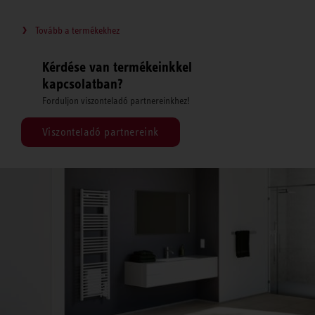
Tovább a termékekhez
Kérdése van termékeinkkel
kapcsolatban?
Forduljon viszonteladó partnereinkhez!
Viszonteladó partnereink