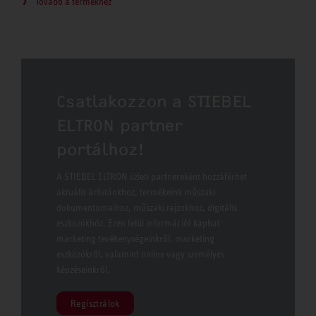
Tovább a termékhez
Csatlakozzon a STIEBEL
ELTRON partner
portálhoz!
A STIEBEL ELTRON üzleti partnereként hozzáférhet
aktuális árlistánkhoz, termékeink műszaki
dokumentumaihoz, műszaki rajzokhoz, digitális
eszközökhöz. Ezen felül információt kaphat
marketing tevékenységeinkről, marketing
eszközökről, valamint online vagy személyes
képzéseinkről.
Regisztrálok