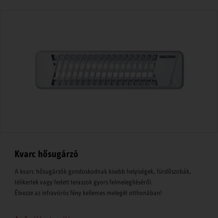
Kvarc hősugárzó
A kvarc hősugárzók gondoskodnak kisebb helyiségek, fürdőszobák,
télikertek vagy fedett teraszok gyors felmelegítéséről.
Élvezze az infravörös fény kellemes melegét otthonában!