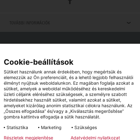
TOVÁBBI INFORMÁCIÓK
Viszonteladók keresése
Viszonteladót keres az Ön közelében? Nem probléma.
Cookie-beállítások
Sütiket használunk annak érdekében, hogy megértsük és
elemezzük az Ön preferenciáit, és a lehető legjobb felhasználói
élményt nyújtsuk weboldalunkon. Ez magában foglalja azokat a
sütiket, amelyek a weboldal működéséhez és kereskedelmi
üzleti céljaink eléréséhez szükségesek, a személyre szabott
hirdetésekhez használt sütiket, valamint azokat a sütiket,
amelyeket kizárólag anonim statisztikai célokra használunk. Az
„Összes elfogadása” és/vagy a „Kiválasztás megerősítése”
gombra kattintva elfogadja a sütik használatát.
YouTube
Facebook
Statisztika
Marketing
Szükséges
Részletek megjelenítése
Adatvédelmi nyilatkozat