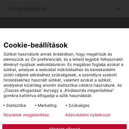
TOVÁBBI INFORMÁCIÓK
Viszonteladók keresése
Viszonteladót keres az Ön közelében? Nem probléma.
Cookie-beállítások
Sütiket használunk annak érdekében, hogy megértsük és
elemezzük az Ön preferenciáit, és a lehető legjobb felhasználói
élményt nyújtsuk weboldalunkon. Ez magában foglalja azokat a
sütiket, amelyek a weboldal működéséhez és kereskedelmi
üzleti céljaink eléréséhez szükségesek, a személyre szabott
hirdetésekhez használt sütiket, valamint azokat a sütiket,
amelyeket kizárólag anonim statisztikai célokra használunk. Az
„Összes elfogadása” és/vagy a „Kiválasztás megerősítése”
gombra kattintva elfogadja a sütik használatát.
YouTube
Facebook
Statisztika
Marketing
Szükséges
Részletek megjelenítése
Adatvédelmi nyilatkozat
Impresszum
Adatvédelem
Hírlevél
Mindent elfogad