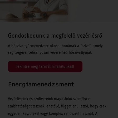
Gondoskodunk a megfelelő vezérlésről
A hőszivattyú-menedzser okosotthonának a "szíve", amely
segítségével célirányosan vezérelheti hőszivattyúját.
Tekintse meg termékkínálatunkat!
Energiamenedzsment
Vezérléseink és szoftvereink magasfokú személyre
szabhatóságot tesznek lehetővé, függetlenül attól, hogy csak
egyetlen készüléket vagy komplex rendszert használ. A