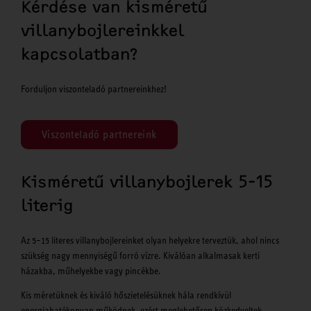
Kérdése van kisméretű
villanybojlereinkkel
kapcsolatban?
Forduljon viszonteladó partnereinkhez!
Viszonteladó partnereink
Kisméretű villanybojlerek 5-15
literig
Az 5–15 literes villanybojlereinket olyan helyekre terveztük, ahol nincs
szükség nagy mennyiségű forró vízre. Kiválóan alkalmasak kerti
házakba, műhelyekbe vagy pincékbe.
Kis méretüknek és kiváló hőszietelésüknek hála rendkívül
energiahatékonyan működnek, ezért meglehetősen közkedveltek.