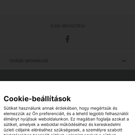
OLDAL MEGOSZTÁSA
Facebook
TOVÁBBI INFORMÁCIÓK
Viszonteladók keresése
Viszonteladót keres az Ön közelében? Nem probléma.
Cookie-beállítások
Sütiket használunk annak érdekében, hogy megértsük és
elemezzük az Ön preferenciáit, és a lehető legjobb felhasználói
élményt nyújtsuk weboldalunkon. Ez magában foglalja azokat a
sütiket, amelyek a weboldal működéséhez és kereskedelmi
üzleti céljaink eléréséhez szükségesek, a személyre szabott