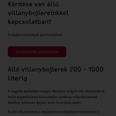
Kérdése van álló
villanybojlereinkkel
kapcsolatban?
Forduljon viszonteladó partnereinkhez!
Viszonteladó partnereink
Álló villanybojlerek 200 - 1000
literig
A nagyobb épületeket melegvíz ellátására szolgáló álló villanybojlerek
kiváló szigetelésüknek köszönhetően hatékony működést tesznek
lehetővé, különösen éjszakai áram használata esetén.
Az álló villanybojlerek a legújabb technológiákkal rendelkeznek: a