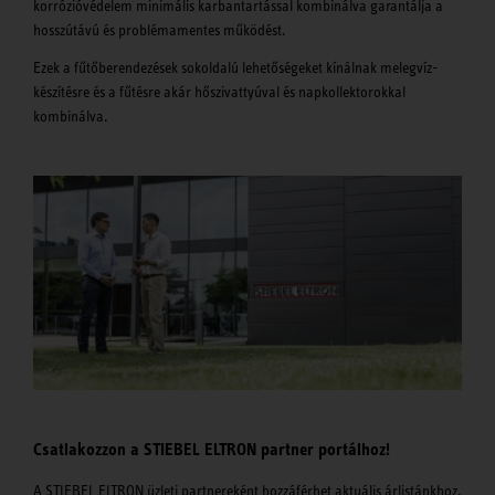
korrózióvédelem minimális karbantartással kombinálva garantálja a
hosszútávú és problémamentes működést.
Ezek a fűtőberendezések sokoldalú lehetőségeket kínálnak melegvíz-
készítésre és a fűtésre akár hőszivattyúval és napkollektorokkal
kombinálva.
Csatlakozzon a STIEBEL ELTRON partner portálhoz!
A STIEBEL ELTRON üzleti partnereként hozzáférhet aktuális árlistánkhoz,