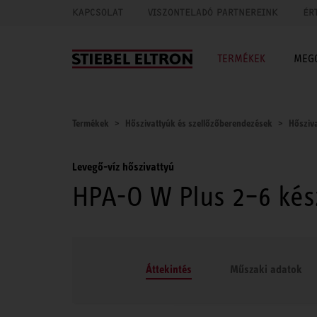
KAPCSOLAT
VISZONTELADÓ PARTNEREINK
ÉR
TERMÉKEK
MEG
Termékek
Hőszivattyúk és szellőzőberendezések
Hősziv
Levegő-víz hőszivattyú
HPA-O W Plus 2–6 kés
Áttekintés
Műszaki adatok