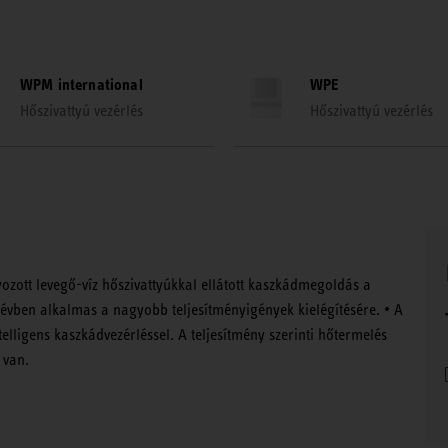
WPM international
WPE
Hőszivattyú vezérlés
Hőszivattyú vezérlés
ozott levegő-víz hőszivattyúkkal ellátott kaszkádmegoldás a
ben alkalmas a nagyobb teljesítményigények kielégítésére. • A
telligens kaszkádvezérléssel. A teljesítmény szerinti hőtermelés
 van.