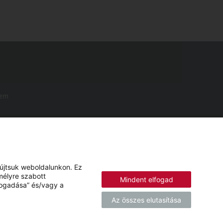
Nem
yújtsuk weboldalunkon. Ez
mélyre szabott
Mindent elfogad
lfogadása” és/vagy a
Az összes elutasítása
© 2026 - STIEBEL ELTRON KFT.