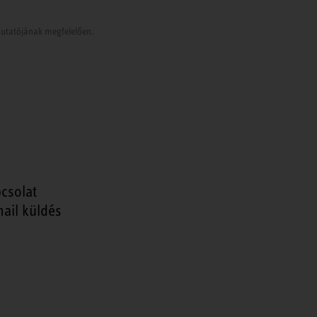
tmutatójának megfelelően.
csolat
ail küldés