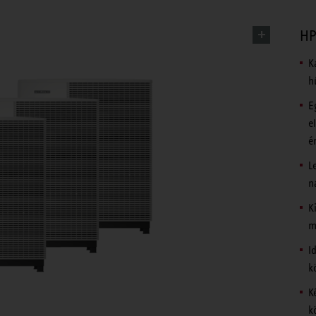
HP
K
h
E
e
é
L
n
K
m
I
k
K
k