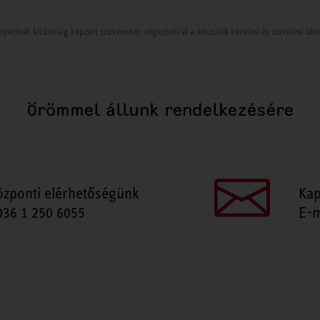
lyezését kizárólag képzett szakember végezheti el a készülék kezelési és szerelési ú
Örömmel állunk rendelkezésére
özponti elérhetőségünk
Kap
036 1 250 6055
E-m