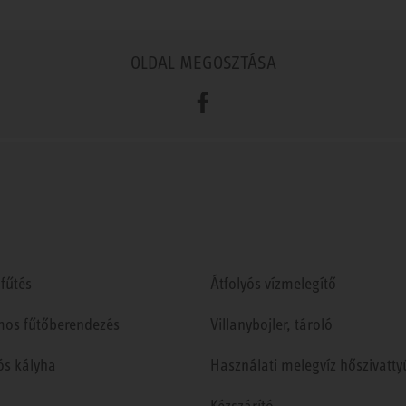
OLDAL MEGOSZTÁSA
Facebook
fűtés
Átfolyós vízmelegítő
mos fűtőberendezés
Villanybojler, tároló
ós kályha
Használati melegvíz hőszivatty
Kézszárító