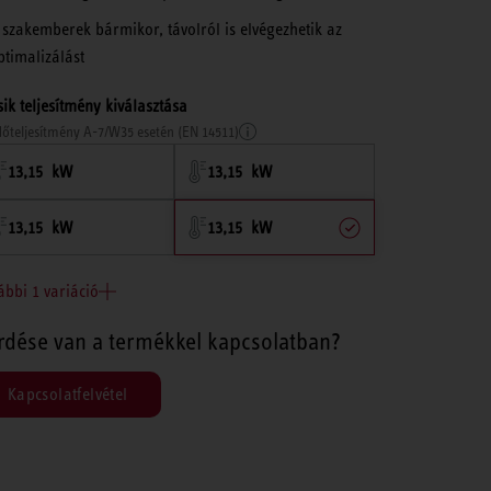
 szakemberek bármikor, távolról is elvégezhetik az
ptimalizálást
ik teljesítmény kiválasztása
őteljesítmény A-7/W35 esetén (EN 14511)
13,15 kW
13,15 kW
13,15 kW
13,15 kW
ábbi 1 variáció
rdése van a termékkel kapcsolatban?
Kapcsolatfelvétel