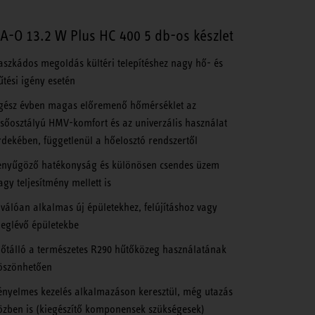
A-O 13.2 W Plus HC 400 5 db-os készlet
aszkádos megoldás kültéri telepítéshez nagy hő- és
űtési igény esetén
gész évben magas előremenő hőmérséklet az
lsőosztályú HMV-komfort és az univerzális használat
rdekében, függetlenül a hőelosztó rendszertől
enyűgöző hatékonyság és különösen csendes üzem
agy teljesítmény mellett is
iválóan alkalmas új épületekhez, felújításhoz vagy
eglévő épületekbe
dőtálló a természetes R290 hűtőközeg használatának
öszönhetően
ényelmes kezelés alkalmazáson keresztül, még utazás
özben is (kiegészítő komponensek szükségesek)