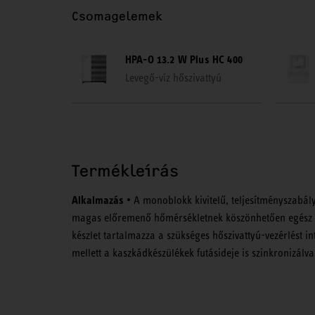
Csomagelemek
HPA-O 13.2 W Plus HC 400
Levegő-víz hőszivattyú
Termékleírás
Alkalmazás
• A monoblokk kivitelű, teljesítményszabály
magas előremenő hőmérsékletnek köszönhetően egész év
készlet tartalmazza a szükséges hőszivattyú-vezérlést in
mellett a kaszkádkészülékek futásideje is szinkronizálva