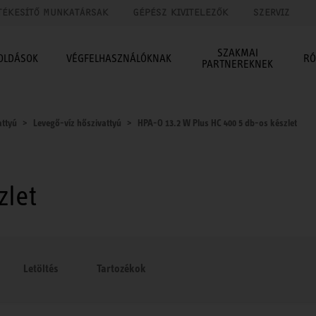
TÉKESÍTŐ MUNKATÁRSAK
GÉPÉSZ KIVITELEZŐK
SZERVIZ
SZAKMAI
OLDÁSOK
VÉGFELHASZNÁLÓKNAK
RÓ
PARTNEREKNEK
attyú
Levegő-víz hőszivattyú
HPA-O 13.2 W Plus HC 400 5 db-os készlet
zlet
Letöltés
Tartozékok