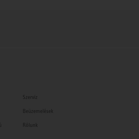
Szerviz
Beüzemelések
ú
Rólunk