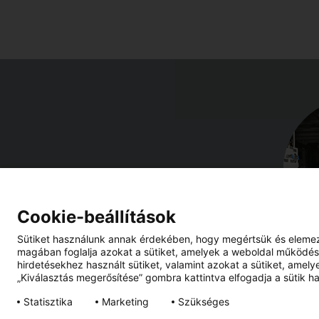
Cookie-beállítások
Sütiket használunk annak érdekében, hogy megértsük és elemezzü
magában foglalja azokat a sütiket, amelyek a weboldal működésé
hirdetésekhez használt sütiket, valamint azokat a sütiket, amely
„Kiválasztás megerősítése” gombra kattintva elfogadja a sütik ha
Statisztika
Marketing
Szükséges
Impresszum
Adatvédelem
Hírlevél