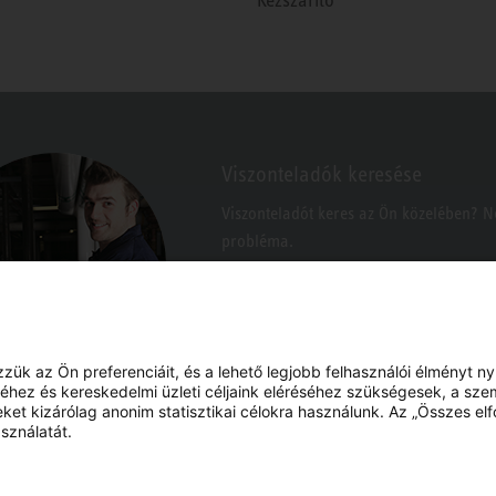
Viszonteladók keresése
Viszonteladót keres az Ön közelében? 
probléma.
k az Ön preferenciáit, és a lehető legjobb felhasználói élményt n
hez és kereskedelmi üzleti céljaink eléréséhez szükségesek, a sze
eket kizárólag anonim statisztikai célokra használunk. Az „Összes e
sználatát.
YouTube
Facebook