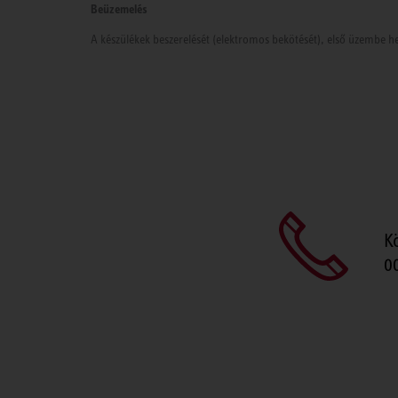
Beüzemelés
A készülékek beszerelését (elektromos bekötését), első üzembe he
K
0