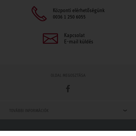
Központi elérhetőségünk
0036 1 250 6055
Kapcsolat
E-mail küldés
OLDAL MEGOSZTÁSA
Facebook
TOVÁBBI INFORMÁCIÓK
Viszonteladók keresése