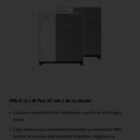
HPA-O 13.2 W Plus HC 400 2 db-os készlet
Kaszkádos megoldás kültéri telepítéshez nagy hő- és hűtési igény
esetén
Egész évben magas előremenő hőmérséklet az elsőosztályú HMV-
komfort és az univerzális használat érdekében, függetlenül a