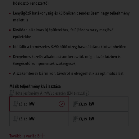
hőelosztó rendszertől
Lenyűgöző hatékonyság és különösen csendes üzem nagy teljesítmény
mellett is
Kiválóan alkalmas új épületekhez, felújításhoz vagy meglévő
épületekbe
Időtálló a természetes R290 hűtőközeg használatának köszönhetően
Kényelmes kezelés alkalmazáson keresztül, még utazás közben is
(kiegészítő komponensek szükségesek)
A szakemberek bármikor, távolról is elvégezhetik az optimalizálást
Másik teljesítmény kiválasztása
Hőteljesítmény A-7/W35 esetén (EN 14511)
13,15 kW
13,15 kW
13,15 kW
13,15 kW
További 1 variáció