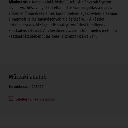
Alkalmazás
• A monoblokk kivitelű, teljesítményszabályozott
levegő-víz hőszivattyúkkal ellátott kaszkádmegoldás a magas
előremenő hőmérsékletnek köszönhetően egész évben alkalmas
a nagyobb teljesítményigények kielégítésére. • A készlet
tartalmazza a szükséges hőszivattyú-vezérlést intelligens
kaszkádvezérléssel. A teljesítmény szerinti hőtermelés mellett a
kaszkádkészülékek futásideje is szinkronizálva van.
Műszaki adatok
Termékszám:
208473
Letöltés PDF formátumban