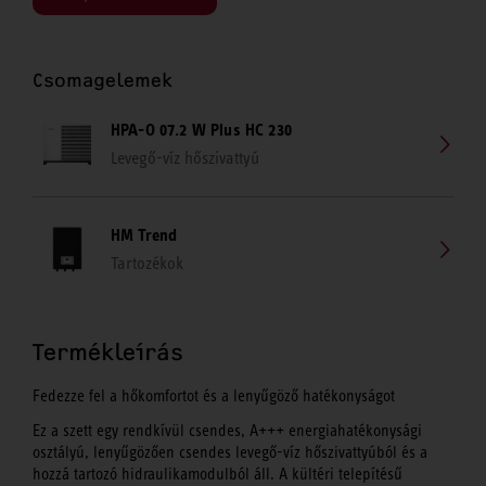
Csomagelemek
HPA-O 07.2 W Plus HC 230
Levegő-víz hőszivattyú
HM Trend
Tartozékok
Termékleírás
Fedezze fel a hőkomfortot és a lenyűgöző hatékonyságot
Ez a szett egy rendkívül csendes, A+++ energiahatékonysági
osztályú, lenyűgözően csendes levegő-víz hőszivattyúból és a
hozzá tartozó hidraulikamodulból áll. A kültéri telepítésű