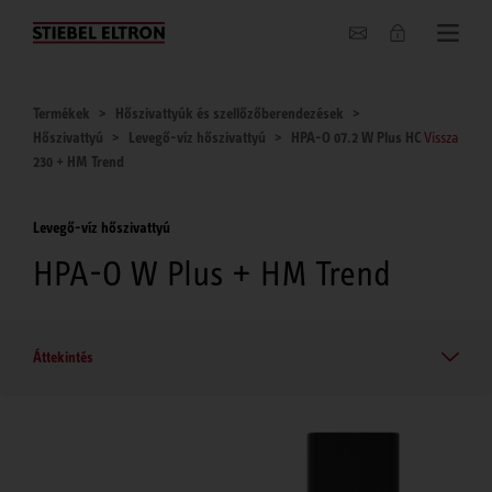
Hírek
Termékek
Hőszivattyúk és szellőzőberendezések
Hőszivattyú
Levegő-víz hőszivattyú
HPA-O 07.2 W Plus HC
Vissza
230 + HM Trend
Levegő-víz hőszivattyú
HPA-O W Plus + HM Trend
Áttekintés