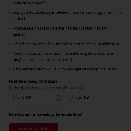
hőelosztó rendszertől
Lenyűgöző hatékonyság és különösen csendes üzem nagy teljesítmény
mellett is
Kiválóan alkalmas új épületekhez, felújításhoz vagy meglévő
épületekbe
Időtálló a természetes R290 hűtőközeg használatának köszönhetően
Kényelmes kezelés alkalmazáson keresztül, még utazás közben is
(kiegészítő komponensek szükségesek)
A szakemberek bármikor, távolról is elvégezhetik az optimalizálást
Másik teljesítmény kiválasztása
Hőteljesítmény A-7/W35 esetén (EN 14511)
7,09 kW
13,15 kW
Kérdése van a termékkel kapcsolatban?
Kapcsolatfelvétel