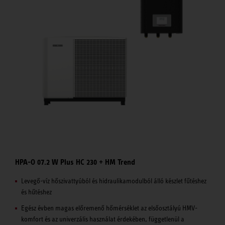
HPA-O 07.2 W Plus HC 230 + HM Trend
Levegő-víz hőszivattyúból és hidraulikamodulból álló készlet fűtéshez
és hűtéshez
Egész évben magas előremenő hőmérséklet az elsőosztályú HMV-
komfort és az univerzális használat érdekében, függetlenül a