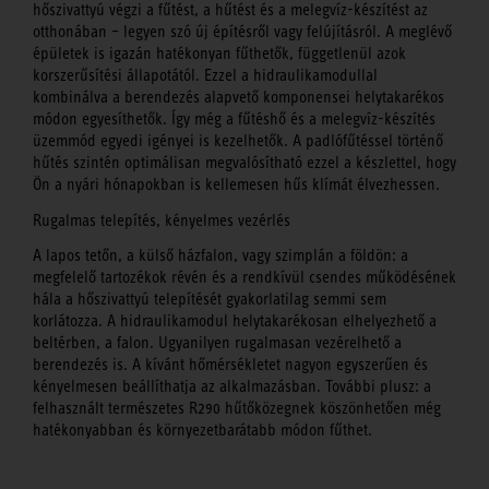
hőszivattyú végzi a fűtést, a hűtést és a melegvíz-készítést az
otthonában – legyen szó új építésről vagy felújításról. A meglévő
épületek is igazán hatékonyan fűthetők, függetlenül azok
korszerűsítési állapotától. Ezzel a hidraulikamodullal
kombinálva a berendezés alapvető komponensei helytakarékos
módon egyesíthetők. Így még a fűtéshő és a melegvíz-készítés
üzemmód egyedi igényei is kezelhetők. A padlófűtéssel történő
hűtés szintén optimálisan megvalósítható ezzel a készlettel, hogy
Ön a nyári hónapokban is kellemesen hűs klímát élvezhessen.
Rugalmas telepítés, kényelmes vezérlés
A lapos tetőn, a külső házfalon, vagy szimplán a földön: a
megfelelő tartozékok révén és a rendkívül csendes működésének
hála a hőszivattyú telepítését gyakorlatilag semmi sem
korlátozza. A hidraulikamodul helytakarékosan elhelyezhető a
beltérben, a falon. Ugyanilyen rugalmasan vezérelhető a
berendezés is. A kívánt hőmérsékletet nagyon egyszerűen és
kényelmesen beállíthatja az alkalmazásban. További plusz: a
felhasznált természetes R290 hűtőközegnek köszönhetően még
hatékonyabban és környezetbarátabb módon fűthet.