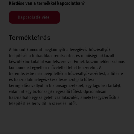
Kérdése van a termékkel kapcsolatban?
Kapcsolatfelvétel
Termékleírás
A hidraulikamodul megkönnyíti a levegő-víz hőszivattyúk
beépítését a hidraulikus rendszerbe, és minőségi lakkozott
készülékburkolattal van felszerelve. Ennek köszönhetően számos
komponenst egyetlen művelettel lehet felszerelni. A
berendezésbe már beépítették a hőszivattyú-vezérlést, a fűtésre
és használatimelegvíz-készítésre szolgáló fűtési
keringtetőszivattyút, a biztonsági szelepet, egy tágulási tartályt,
valamint egy biztonsági/kiegészítő fűtést. Opcionálisan
használható egy szigetelt csatlakozóléc, amely leegyszerűsíti a
telepítést és lerövidíti a szerelési időt.