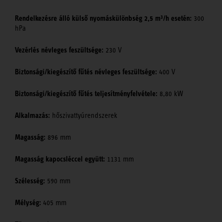
Rendelkezésre álló külső nyomáskülönbség 2,5 m³/h esetén:
300
hPa
Vezérlés névleges feszültsége:
230 V
Biztonsági/kiegészítő fűtés névleges feszültsége:
400 V
Biztonsági/kiegészítő fűtés teljesítményfelvétele:
8,80 kW
Alkalmazás:
hőszivattyúrendszerek
Magasság:
896 mm
Magasság kapocsléccel együtt:
1131 mm
Szélesség:
590 mm
Mélység:
405 mm