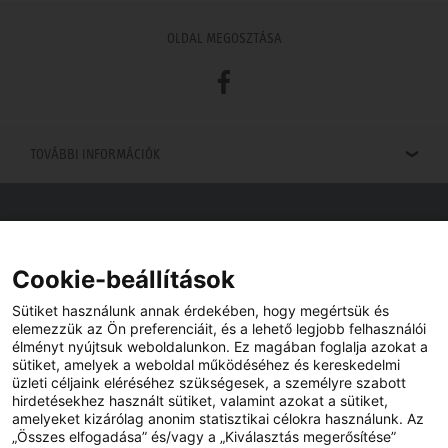
OLDAL MEGOSZTÁSA
Facebook
TOVÁBBI INFORMÁCIÓK
Viszonteladók keresése
Viszonteladót keres az Ön közelében? Nem probléma.
Cookie-beállítások
Sütiket használunk annak érdekében, hogy megértsük és
elemezzük az Ön preferenciáit, és a lehető legjobb felhasználói
élményt nyújtsuk weboldalunkon. Ez magában foglalja azokat a
sütiket, amelyek a weboldal működéséhez és kereskedelmi
üzleti céljaink eléréséhez szükségesek, a személyre szabott
hirdetésekhez használt sütiket, valamint azokat a sütiket,
amelyeket kizárólag anonim statisztikai célokra használunk. Az
„Összes elfogadása” és/vagy a „Kiválasztás megerősítése”