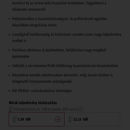
komfort és az univerzális használat érdekében, függetlenül a
hőelosztó rendszertől
Helytakarékos a használatimelegvíz- és puffertároló egyetlen
készülékbe integrálása révén
Lenyűgöző hatékonyság és különösen csendes üzem nagy teljesítmény
mellett is
Kiválóan alkalmas új épületekhez, felújításhoz vagy meglévő
épületekbe
Időtálló a természetes R290 hűtőközeg használatának köszönhetően
Kényelmes kezelés alkalmazáson keresztül, még utazás közben is
(kiegészítő komponensek szükségesek)
Két fűtőkör csatlakoztatása lehetséges
Másik teljesítmény kiválasztása
Hőteljesítmény A-7/W35 esetén (EN 14511)
7,09 kW
13,15 kW