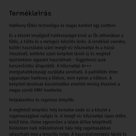
Termékleírás
Hatékony fűtési technológia és magas komfort egy szettben
Ez a készlet lenyűgöző hatékonyságot kínál az Ön otthonában a
fűtés, a hűtés és a melegvíz-készítés terén. A rendkívül csendes,
kültéri használatra szánt levegő-víz hőszivattyú és a hozzá
illeszkedő, beltérbe szánt beépített tároló új és meglévő
épületekben egyaránt használható – függetlenül azok
korszerűsítési állapotától. A hőszivattyú A+++
energiahatékonysági osztályba sorolható. A padlófűtés télen
ugyanolyan hatékony a fűtésre, mint nyáron a hűtésre. A
beépített tárolónak köszönhetően emellett mindig élvezheti a
magas szintű HMV-komfortot.
Helytakarékos és rugalmas telepítés
A megfelelő telepítési hely keresése során ez a készlet a
rugalmasságával nyűgöz le. A levegő-víz hőszivattyú lapos tetőre,
külső falra, illetve egyszerűen a talajra állítva telepíthető.
Különösen halk működésének hála még rugalmasabban
választható meg a telepítés helye. A használatimelegvíz-tároló és