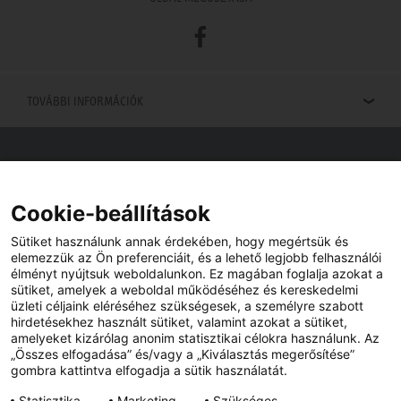
Facebook
TOVÁBBI INFORMÁCIÓK
Viszonteladók keresése
Viszonteladót keres az Ön közelében? Nem probléma.
Cookie-beállítások
Sütiket használunk annak érdekében, hogy megértsük és
elemezzük az Ön preferenciáit, és a lehető legjobb felhasználói
élményt nyújtsuk weboldalunkon. Ez magában foglalja azokat a
sütiket, amelyek a weboldal működéséhez és kereskedelmi
üzleti céljaink eléréséhez szükségesek, a személyre szabott
hirdetésekhez használt sütiket, valamint azokat a sütiket,
amelyeket kizárólag anonim statisztikai célokra használunk. Az
„Összes elfogadása” és/vagy a „Kiválasztás megerősítése”
gombra kattintva elfogadja a sütik használatát.
YouTube
Facebook
Statisztika
Marketing
Szükséges