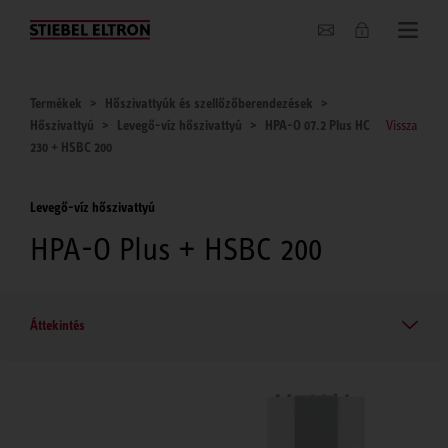
Hírek
Termékek
Hőszivattyúk és szellőzőberendezések
Hőszivattyú
Levegő-víz hőszivattyú
HPA-O 07.2 Plus HC
Vissza
230 + HSBC 200
Levegő-víz hőszivattyú
HPA-O Plus + HSBC 200
Áttekintés