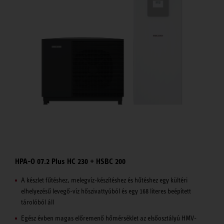
HPA-O 07.2 Plus HC 230 + HSBC 200
A készlet fűtéshez, melegvíz-készítéshez és hűtéshez egy kültéri
elhelyezésű levegő-víz hőszivattyúból és egy 168 literes beépített
tárolóból áll
Egész évben magas előremenő hőmérséklet az elsőosztályú HMV-