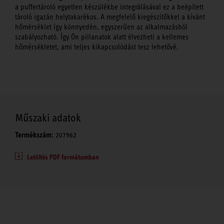
a puffertároló egyetlen készülékbe integrálásával ez a beépített
tároló igazán helytakarékos. A megfelelő kiegészítőkkel a kívánt
hőmérséklet így könnyedén, egyszerűen az alkalmazásból
szabályozható. Így Ön pillanatok alatt élvezheti a kellemes
hőmérsékletet, ami teljes kikapcsolódást tesz lehetővé.
Műszaki adatok
Termékszám:
207962
Letöltés PDF formátumban