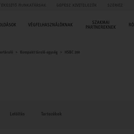
TÉKESÍTŐ MUNKATÁRSAK
GÉPÉSZ KIVITELEZŐK
SZERVIZ
SZAKMAI
OLDÁSOK
VÉGFELHASZNÁLÓKNAK
RÓ
PARTNEREKNEK
ertároló
Kompakt tároló egység
HSBC 200
Letöltés
Tartozékok