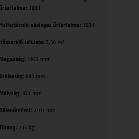
űrtartalma:
168 l
Puffertároló névleges űrtartalma:
100 l
Hőcserélő felülete:
3,30 m²
Magasság:
1922 mm
Szélesség:
680 mm
Mélység:
871 mm
Billenőméret:
2107 mm
Tömeg:
203 kg