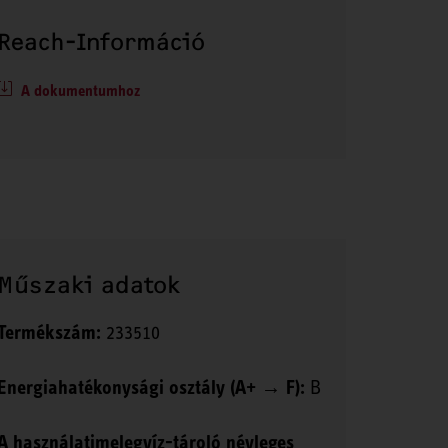
Reach-Információ
A dokumentumhoz
Műszaki adatok
Termékszám:
233510
Energiahatékonysági osztály (A+ → F):
B
A használatimelegvíz-tároló névleges