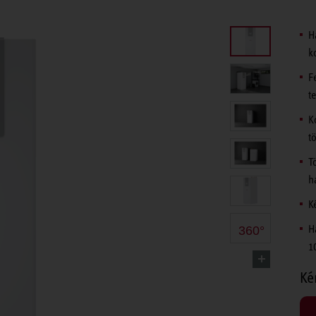
H
k
F
te
K
t
T
h
K
H
360°
1
Ké