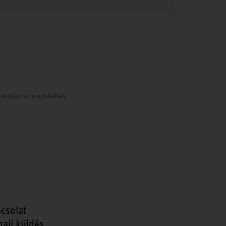
tmutatójának megfelelően.
csolat
ail küldés