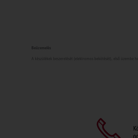
Beüzemelés
A készülékek beszerelését (elektromos bekötését), első üzembe he
K
0