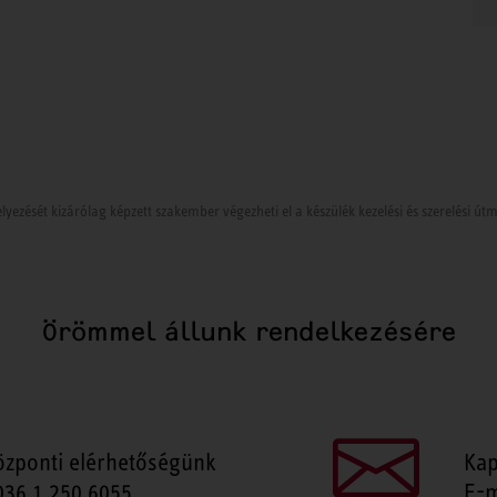
lyezését kizárólag képzett szakember végezheti el a készülék kezelési és szerelési ú
Örömmel állunk rendelkezésére
özponti elérhetőségünk
Kap
036 1 250 6055
E-m