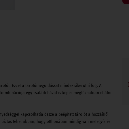
árolót. Ezzel a tárolómegoldással mindez sikerülni fog. A
 kombinációja egy családi házat is képes megbízhatóan ellátni.
yedséggel kapcsolhatja össze a beépített tárolót a hozzáillő
n biztos lehet abban, hogy otthonában mindig van melegvíz és