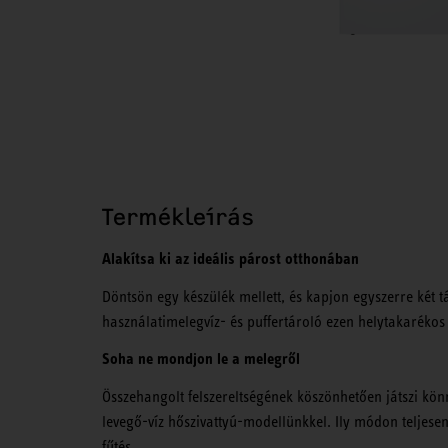
Termékleírás
Alakítsa ki az ideális párost otthonában
Döntsön egy készülék mellett, és kapjon egyszerre két t
használatimelegvíz- és puffertároló ezen helytakarékos
Soha ne mondjon le a melegről
Összehangolt felszereltségének köszönhetően játszi könn
levegő-víz hőszivattyú-modellünkkel. Ily módon teljese
fűtés.