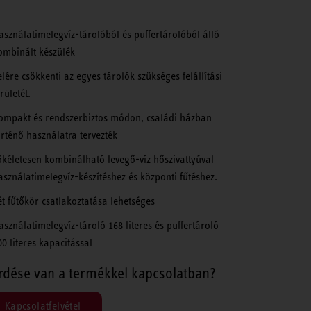
asználatimelegvíz-tárolóból és puffertárolóból álló
ombinált készülék
elére csökkenti az egyes tárolók szükséges felállítási
rületét.
ompakt és rendszerbiztos módon, családi házban
örténő használatra tervezték
ökéletesen kombinálható levegő-víz hőszivattyúval
asználatimelegvíz-készítéshez és központi fűtéshez.
ét fűtőkör csatlakoztatása lehetséges
asználatimelegvíz-tároló 168 literes és puffertároló
00 literes kapacitással
rdése van a termékkel kapcsolatban?
Kapcsolatfelvétel