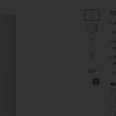
PS
H
K
F
t
A
v
360°
A
Más