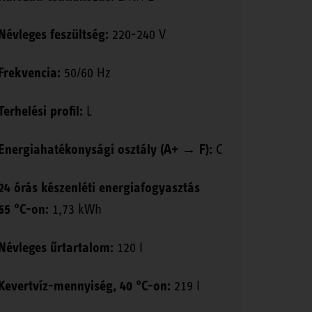
Névleges feszültség:
220-240 V
Frekvencia:
50/60 Hz
Terhelési profil:
L
Energiahatékonysági osztály (A+ → F):
C
24 órás készenléti energiafogyasztás
65 °C-on:
1,73 kWh
Névleges űrtartalom:
120 l
Kevertvíz-mennyiség, 40 °C-on:
219 l