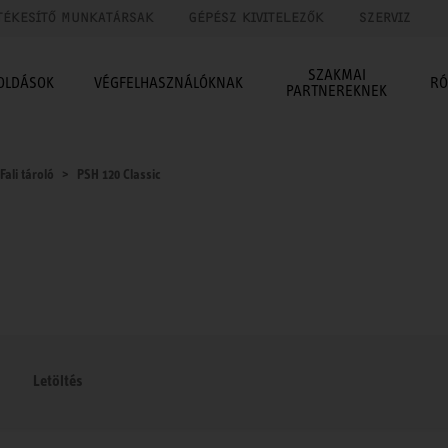
TÉKESÍTŐ MUNKATÁRSAK
GÉPÉSZ KIVITELEZŐK
SZERVIZ
SZAKMAI
OLDÁSOK
VÉGFELHASZNÁLÓKNAK
RÓ
PARTNEREKNEK
Fali tároló
PSH 120 Classic
Letöltés