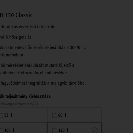
H 120 Classic
idraulikus vezérlésű fali tároló
iváló hőszigetelés
okozatmentes hőmérséklet-beállítás a 30-70 °C
artományban
 hőmérséklet alakulását mutató kijelző a
ízhőmérséklet vizuális ellenőrzéséhez
 fagyvédelmet integrálták a melegvíz-tárolóba.
ik teljesítmény kiválasztása
Névleges űrtartalom
53 l
80 l
100 l
120 l