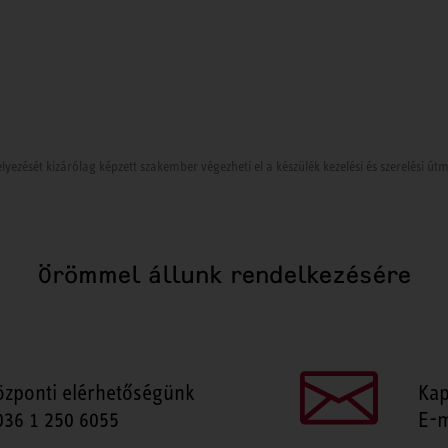
lyezését kizárólag képzett szakember végezheti el a készülék kezelési és szerelési ú
Örömmel állunk rendelkezésére
özponti elérhetőségünk
Kap
036 1 250 6055
E-m