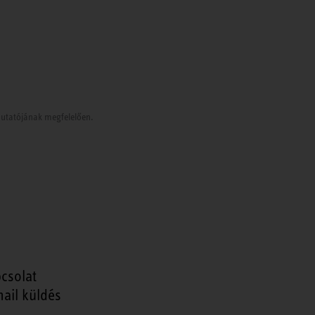
tmutatójának megfelelően.
csolat
ail küldés