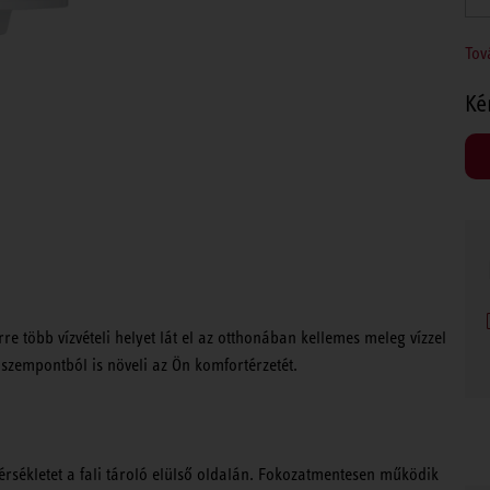
Tov
Ké
re több vízvételi helyet lát el az otthonában kellemes meleg vízzel
szempontból is növeli az Ön komfortérzetét.
rsékletet a fali tároló elülső oldalán. Fokozatmentesen működik