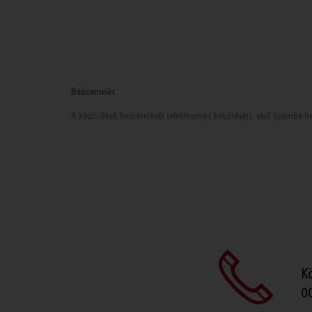
Beüzemelés
A készülékek beszerelését (elektromos bekötését), első üzembe he
K
0