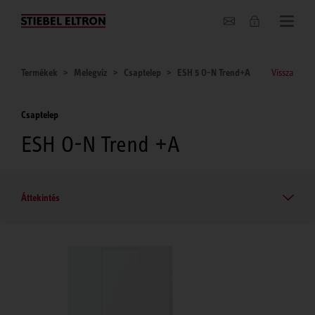
Hírek
Termékek
Melegvíz
Csaptelep
ESH 5 O-N Trend+A
Vissza
Csaptelep
ESH O-N Trend +A
Áttekintés