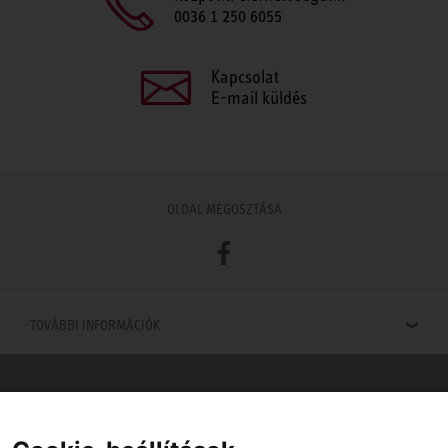
0036 1 250 6055
Kapcsolat
E-mail küldés
OLDAL MEGOSZTÁSA
Facebook
TOVÁBBI INFORMÁCIÓK
Viszonteladók keresése
Viszonteladót keres az Ön közelében? Nem probléma.