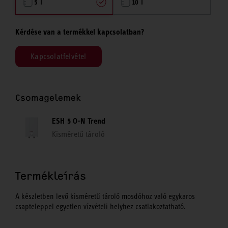
5 l
10 l
Kérdése van a termékkel kapcsolatban?
Kapcsolatfelvétel
Csomagelemek
ESH 5 O-N Trend
Kisméretű tároló
Termékleírás
A készletben levő kisméretű tároló mosdóhoz való egykaros
csapteleppel egyetlen vízvételi helyhez csatlakoztatható.