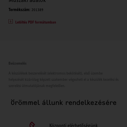
Termékszám:
201389
Letöltés PDF formátumban
Beüzemelés
A készülékek beszerelését (elektromos bekötését), első üzembe
helyezését kizárólag képzett szakember végezheti el a készülék kezelési és
szerelési útmutatójának megfelelően.
Örömmel állunk rendelkezésére
Központi elérhetőségünk