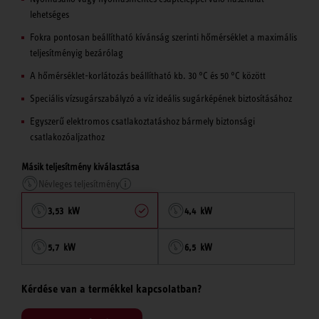
lehetséges
Fokra pontosan beállítható kívánság szerinti hőmérséklet a maximális
teljesítményig bezárólag
A hőmérséklet-korlátozás beállítható kb. 30 °C és 50 °C között
Speciális vízsugárszabályzó a víz ideális sugárképének biztosításához
Egyszerű elektromos csatlakoztatáshoz bármely biztonsági
csatlakozóaljzathoz
Másik teljesítmény kiválasztása
Névleges teljesítmény
3,53 kW
4,4 kW
5,7 kW
6,5 kW
Kérdése van a termékkel kapcsolatban?