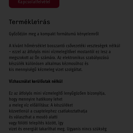
Kapcsolatfelvétel
Termékleírás
Győződjön meg a kompakt formátumú kényelemről
A kívánt hőmérséklet bosszantó csővezetéki veszteségek nélkül
– ezzel az átfolyós mini vízmelegítővel mostantól ez lesz a
megszokott az Ön számára. Az elektronikus szabályozású
készülék különösen alkalmas kézmosóhoz és
kis mennyiségű kézmeleg vizet szolgáltat.
Vízhasználat kerülőutak nélkül
Ez az átfolyós mini vízmelegítő lenyűgözően bizonyítja,
hogy mennyire hatékony lehet
a meleg víz előállítása: A készüléket
közvetlenül a csaptelephez csatlakoztathatja
és választhat a mosdó alatti
vagy fölötti telepítés között, így
vizet és energiát takaríthat meg. Ugyanis nincs szükség