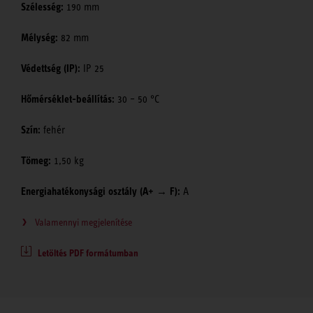
Szélesség:
190 mm
Mélység:
82 mm
Védettség (IP):
IP 25
Hőmérséklet-beállítás:
30 – 50 °C
Szín:
fehér
Tömeg:
1,50 kg
Energiahatékonysági osztály (A+ → F):
A
Valamennyi megjelenítése
Letöltés PDF formátumban