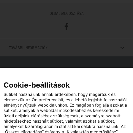
OLDAL MEGOSZTÁSA
Facebook
TOVÁBBI INFORMÁCIÓK
Viszonteladók keresése
Viszonteladót keres az Ön közelében? Nem probléma.
Cookie-beállítások
Sütiket használunk annak érdekében, hogy megértsük és
elemezzük az Ön preferenciáit, és a lehető legjobb felhasználói
élményt nyújtsuk weboldalunkon. Ez magában foglalja azokat a
sütiket, amelyek a weboldal működéséhez és kereskedelmi
üzleti céljaink eléréséhez szükségesek, a személyre szabott
hirdetésekhez használt sütiket, valamint azokat a sütiket,
amelyeket kizárólag anonim statisztikai célokra használunk. Az
„Összes elfogadása” és/vagy a „Kiválasztás megerősítése”