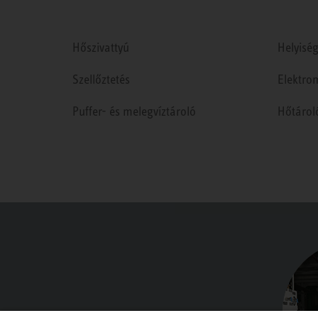
Hőszivattyú
Helyiség
Szellőztetés
Elektro
Puffer- és melegvíztároló
Hőtárol