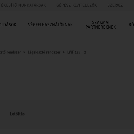
TÉKESÍTŐ MUNKATÁRSAK
GÉPÉSZ KIVITELEZŐK
SZERVIZ
SZAKMAI
OLDÁSOK
VÉGFELHASZNÁLÓKNAK
RÓ
PARTNEREKNEK
tető rendszer
Légelosztó rendszer
LWF 125 – 2
Letöltés