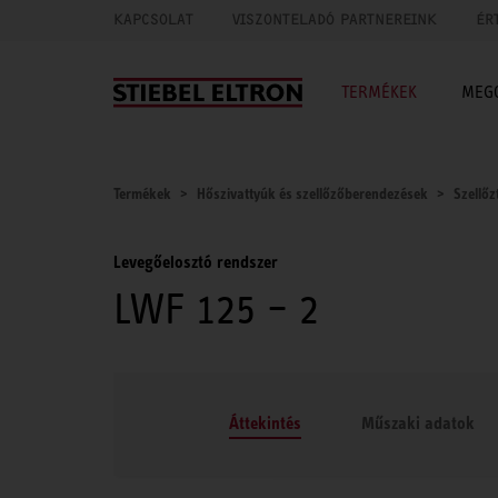
KAPCSOLAT
VISZONTELADÓ PARTNEREINK
ÉR
TERMÉKEK
MEG
Termékek
Hőszivattyúk és szellőzőberendezések
Szellőz
Levegőelosztó rendszer
LWF 125 – 2
Áttekintés
Műszaki adatok