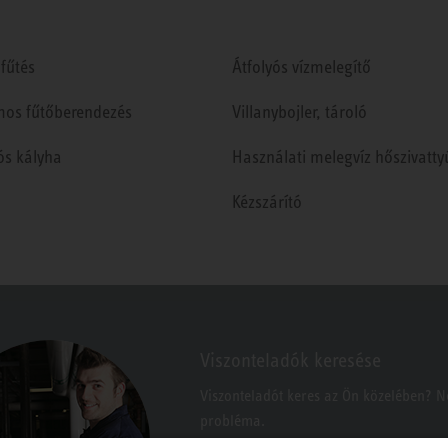
fűtés
Átfolyós vízmelegítő
mos fűtőberendezés
Villanybojler, tároló
ós kályha
Használati melegvíz hőszivatty
Kézszárító
Viszonteladók keresése
Viszonteladót keres az Ön közelében? 
probléma.