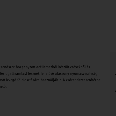
ő-rendszer horganyzott acéllemezből készült csövekből és
térfogatáramlást tesznek lehetővé alacsony nyomásveszteség
ívott levegő fő elosztására használják. • A csőrendszer tetőtérbe,
ető.