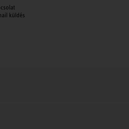
csolat
ail küldés