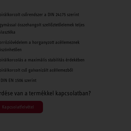
pirálkorcolt csőrendszer a DIN 24175 szerint
gymással összehangolt szellőztetőelemek teljes
álasztéka
orrózióvédelem a horganyzott acéllemeznek
öszönhetően
pirálkorcolás a maximális stabilitás érdekében
pirálkorcolt cső galvanizált acéllemezből
 DIN EN 1506 szerint
rdése van a termékkel kapcsolatban?
Kapcsolatfelvétel