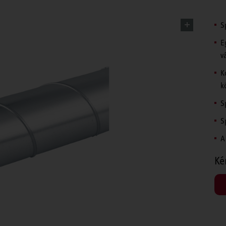
S
E
v
K
k
S
S
A
Ké