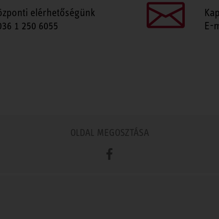
özponti elérhetőségünk
Kap
036 1 250 6055
E-m
OLDAL MEGOSZTÁSA
Facebook