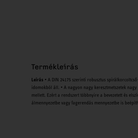
Termékleírás
Leírás
• A DIN 24175 szerinti robusztus spirálkorcoltcs
idomokból áll. • A nagyon nagy keresztmetszetek nagy 
mellett. Ezért a rendszert többnyire a bevezetett és elsz
álmennyezetbe vagy fagerendás mennyezetbe is beépíth