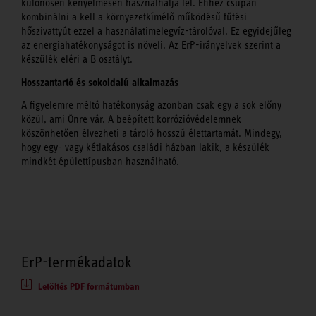
különösen kényelmesen használhatja fel. Ehhez csupán
kombinálni a kell a környezetkímélő működésű fűtési
hőszivattyút ezzel a használatimelegvíz-tárolóval. Ez egyidejűleg
az energiahatékonyságot is növeli. Az ErP-irányelvek szerint a
készülék eléri a B osztályt.
Hosszantartó és sokoldalú alkalmazás
A figyelemre méltó hatékonyság azonban csak egy a sok előny
közül, ami Önre vár. A beépített korrózióvédelemnek
köszönhetően élvezheti a tároló hosszú élettartamát. Mindegy,
hogy egy- vagy kétlakásos családi házban lakik, a készülék
mindkét épülettípusban használható.
ErP-termékadatok
Letöltés PDF formátumban