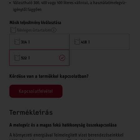
Választható 300, 400 vagy 500 literes változat, a használatimelegvíz-
igénytől függően
Másik teljesítmény kiválasztása
Névleges űrtartalom
314 l
418 l
522 l
Kérdése van a termékkel kapcsolatban?
Kapcsolatfelvétel
Termékleírás
A melegvíz és a magas fokú hatékonyság összekapcsolása
A környezeti energiával felmelegített vizet berendezéseinkkel