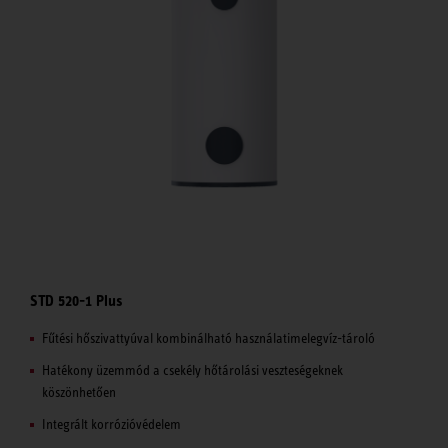
STD 520-1 Plus
Fűtési hőszivattyúval kombinálható használatimelegvíz-tároló
Hatékony üzemmód a csekély hőtárolási veszteségeknek
köszönhetően
Integrált korrózióvédelem