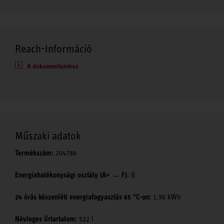
Reach-Információ
A dokumentumhoz
Műszaki adatok
Termékszám:
204786
Energiahatékonysági osztály (A+ → F):
B
24 órás készenléti energiafogyasztás 65 °C-on:
1,90 kWh
Névleges űrtartalom:
522 l