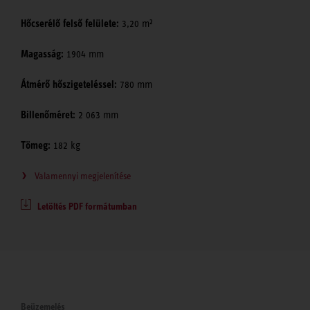
Hőcserélő felső felülete:
3,20 m²
Magasság:
1904 mm
Átmérő hőszigeteléssel:
780 mm
Billenőméret:
2 063 mm
Tömeg:
182 kg
Valamennyi megjelenítése
Letöltés PDF formátumban
Beüzemelés