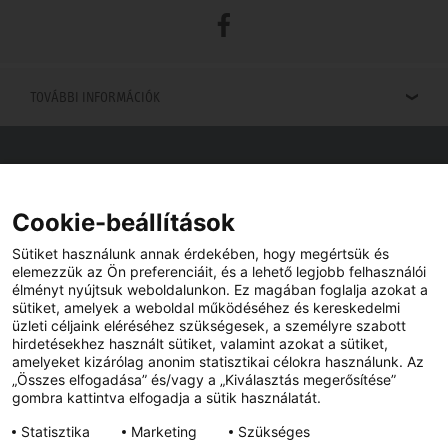
Facebook
TOVÁBBI INFORMÁCIÓK
Viszonteladók keresése
Viszonteladót keres az Ön közelében? Nem probléma.
Cookie-beállítások
Sütiket használunk annak érdekében, hogy megértsük és
elemezzük az Ön preferenciáit, és a lehető legjobb felhasználói
élményt nyújtsuk weboldalunkon. Ez magában foglalja azokat a
sütiket, amelyek a weboldal működéséhez és kereskedelmi
üzleti céljaink eléréséhez szükségesek, a személyre szabott
hirdetésekhez használt sütiket, valamint azokat a sütiket,
amelyeket kizárólag anonim statisztikai célokra használunk. Az
„Összes elfogadása” és/vagy a „Kiválasztás megerősítése”
gombra kattintva elfogadja a sütik használatát.
YouTube
Facebook
Statisztika
Marketing
Szükséges