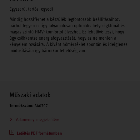
Egyszerű, tartós, egyedi
Mindig hozzáférhet a készülék legfontosabb beállításaihoz,
bárhol legyen is, így folyamatosan optimális helyiségklímát és
magas szintű HMV-komfortot élvezhet. Ez lehetővé teszi, hogy
úgy csökkentse energiafogyasztását, hogy az ne menjen a
kényelem rovására. A kívánt hőmérséklet spontán és ideiglenes
módosítására így bármikor lehetőség van.
Műszaki adatok
Termékszám:
340707
Valamennyi megjelenítése
Letöltés PDF formátumban