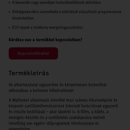
A készenléti vagy személyes funkcióbeállítások aktiválása
Költségtakarékos üzemeltetés a különböző választható programoknak
köszönhetően
ECO-tippek a hatékony energiafogyasztáshoz
Kérdése van a termékkel kapcsolatban?
Kapcsolatfelvétel
Termékleírás
Az alkalmazással egyszerűen és kényelmesen biztosíthat
otthonában a kellemes hőmérsékletet
A MyStiebel alkalmazás lehetővé teszi számos hőszivattyúnk és
központi szellőztetőrendszerünk kiterjedt funkcióinak egyszerű
és intuitív beállítását – akár távolról is. A fűtés, a hűtés, a
melegvíz-készítés és a szellőztetés szabályozása mellett
lehetőség van egyéni időprogramok létrehozására és
elmentésére.