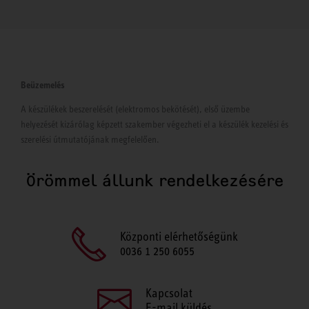
Beüzemelés
A készülékek beszerelését (elektromos bekötését), első üzembe
helyezését kizárólag képzett szakember végezheti el a készülék kezelési és
szerelési útmutatójának megfelelően.
Örömmel állunk rendelkezésére
Központi elérhetőségünk
0036 1 250 6055
Kapcsolat
E-mail küldés