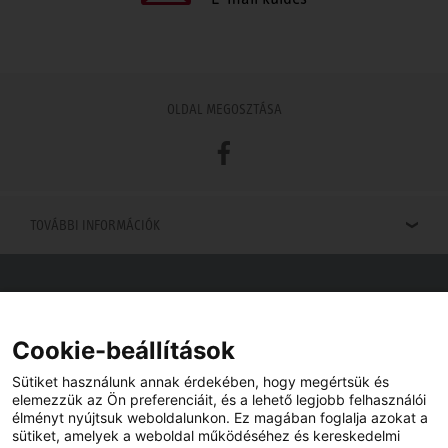
OLDAL MEGOSZTÁSA
Facebook
TOVÁBBI INFORMÁCIÓK
Viszonteladók keresése
Viszonteladót keres az Ön közelében? Nem probléma.
Cookie-beállítások
Sütiket használunk annak érdekében, hogy megértsük és
elemezzük az Ön preferenciáit, és a lehető legjobb felhasználói
élményt nyújtsuk weboldalunkon. Ez magában foglalja azokat a
sütiket, amelyek a weboldal működéséhez és kereskedelmi