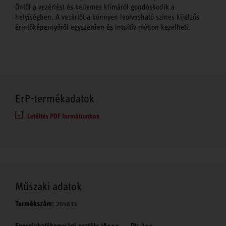
Öntől a vezérlést és kellemes klímáról gondoskodik a
helyiségben. A vezérlőt a könnyen leolvasható színes kijelzős
érintőképernyőről egyszerűen és intuitív módon kezelheti.
ErP-termékadatok
Letöltés PDF formátumban
Műszaki adatok
Termékszám:
205833