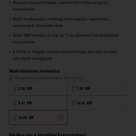
Alacsony energiaköltségek a példaértékű hatékonyságnak
köszönhetően
Kiváló hatékonyság a minőségi technológiájú, optimálisan
összehangolt alkatrészek révén
Kiváló HMV-komfort az akár 62 °C-os előremenő hőmérsékletnek
köszönhetően
A hűtést az integrált szabályozási technológia biztosítja (további
alkatrészek szükségesek)
Másik teljesítmény kiválasztása
Hőteljesítmény B0/W35 esetén (EN 14511)
5,56 kW
7,35 kW
9,81 kW
12,42 kW
16,69 kW
Kérdése van a termékkel kapcsolatban?