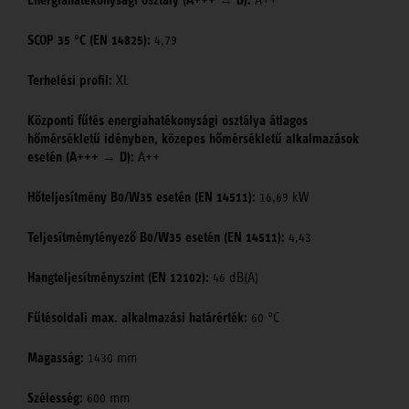
Energiahatékonysági osztály (A+++ → D):
A++
SCOP 35 °C (EN 14825):
4,79
Terhelési profil:
XL
Központi fűtés energiahatékonysági osztálya átlagos
hőmérsékletű idényben, közepes hőmérsékletű alkalmazások
esetén (A+++ → D):
A++
Hőteljesítmény B0/W35 esetén (EN 14511):
16,69 kW
Teljesítménytényező B0/W35 esetén (EN 14511):
4,43
Hangteljesítményszint (EN 12102):
46 dB(A)
Fűtésoldali max. alkalmazási határérték:
60 °C
Magasság:
1430 mm
Szélesség:
600 mm