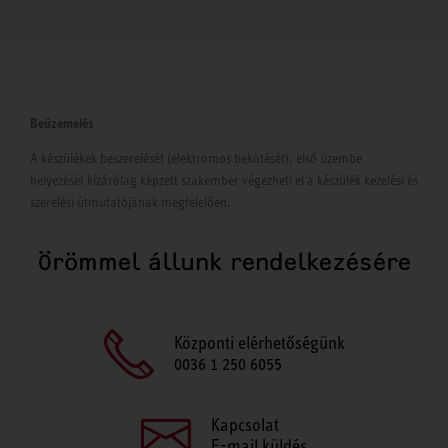
Beüzemelés
A készülékek beszerelését (elektromos bekötését), első üzembe
helyezését kizárólag képzett szakember végezheti el a készülék kezelési és
szerelési útmutatójának megfelelően.
Örömmel állunk rendelkezésére
Központi elérhetőségünk
0036 1 250 6055
Kapcsolat
E-mail küldés