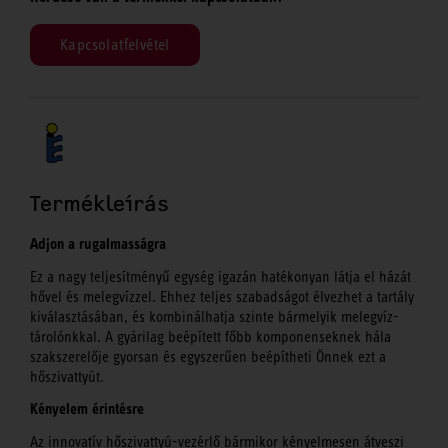
Kapcsolatfelvétel
Termékleírás
Adjon a rugalmasságra
Ez a nagy teljesítményű egység igazán hatékonyan látja el házát
hővel és melegvízzel. Ehhez teljes szabadságot élvezhet a tartály
kiválasztásában, és kombinálhatja szinte bármelyik melegvíz-
tárolónkkal. A gyárilag beépített főbb komponenseknek hála
szakszerelője gyorsan és egyszerűen beépítheti Önnek ezt a
hőszivattyút.
Kényelem érintésre
Az innovatív hőszivattyú-vezérlő bármikor kényelmesen átveszi