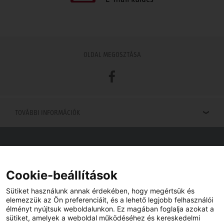
OLDAL MEGOSZTÁSA
Facebook
TOVÁBBI INFORMÁCIÓK
Viszonteladók keresése
Viszonteladót keres az Ön közelében? Nem probléma.
Cookie-beállítások
Sütiket használunk annak érdekében, hogy megértsük és
elemezzük az Ön preferenciáit, és a lehető legjobb felhasználói
élményt nyújtsuk weboldalunkon. Ez magában foglalja azokat a
sütiket, amelyek a weboldal működéséhez és kereskedelmi