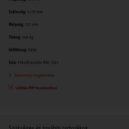
Szélesség:
1170 mm
Mélység:
727 mm
Tömeg:
149 kg
hűtőközeg:
R290
Szín:
Feketésszürke RAL 7021
Valamennyi megjelenítése
Letöltés PDF formátumban
Szükséges és további tartozékok