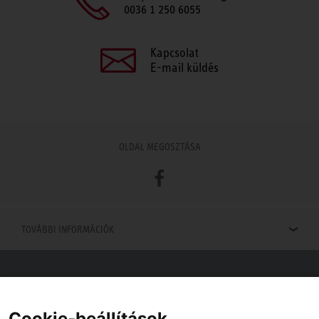
0036 1 250 6055
Kapcsolat
E-mail küldés
OLDAL MEGOSZTÁSA
Facebook
TOVÁBBI INFORMÁCIÓK
Viszonteladók keresése
Viszonteladót keres az Ön közelében? Nem probléma.
Cookie-beállítások