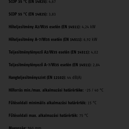
SCOP 35 °C (EN 14825):
4,67
SCOP 55 °C (EN 14825):
3,83
Hőteljesítmény A2/W35 esetén (EN 14511):
4,24 kW
Hőteljesítmény A-7/W35 esetén (EN 14511):
6,92 kW
Teljesítménytényező A2/W35 esetén (EN 14511):
4,02
Teljesítménytényező A-7/W35 esetén (EN 14511):
2,84
Hangteljesítményszint (EN 12102):
44 dB(A)
Hőforrás min./max. alkalmazási határértéke:
-25 / 40 °C
Fűtésoldali minimális alkalmazási határérték:
15 °C
Fűtésoldali max. alkalmazási határérték:
75 °C
Magasság:
960 mm