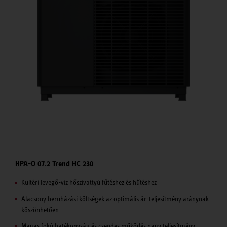
HPA-O 07.2 Trend HC 230
Kültéri levegő-víz hőszivattyú fűtéshez és hűtéshez
Alacsony beruházási költségek az optimális ár-teljesítmény aránynak
köszönhetően
Magas fokú hatékonyság és csendes működés nagy teljesítmény