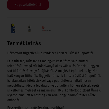
Kapcsolatfelvétel
Termékleírás
Hőkomfort függetlenül a rendszer korszerűsítési állapotától
Ez a fűtésre, hűtésre és melegvíz-készítésre való kültéri
telepítésű levegő-víz hőszivattyú okos választás Önnek – legyen
szó új építésről vagy felújításról. A meglévő épületek is igazán
hatékonyan fűthetők, függetlenül azok korszerűsítési állapotától.
Ez klasszikus fűtőtestekkel vagy padlófűtéssel általánosan
megoldható. Még a legalacsonyabb kültéri hőmérsékletek esetén
is kellemes meleget és maximális HMV-komfortot biztosít Önnek.
Nyáron emellett lehetőség van arra, hogy padlófűtéssel hűtse
otthonát.
Egyszerűen az adottságokhoz igazítható