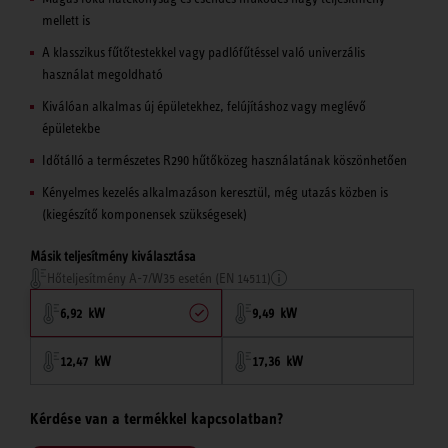
mellett is
A klasszikus fűtőtestekkel vagy padlófűtéssel való univerzális
használat megoldható
Kiválóan alkalmas új épületekhez, felújításhoz vagy meglévő
épületekbe
Időtálló a természetes R290 hűtőközeg használatának köszönhetően
Kényelmes kezelés alkalmazáson keresztül, még utazás közben is
(kiegészítő komponensek szükségesek)
Másik teljesítmény kiválasztása
Hőteljesítmény A-7/W35 esetén (EN 14511)
6,92 kW
9,49 kW
12,47 kW
17,36 kW
Kérdése van a termékkel kapcsolatban?