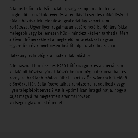
A lapos tetőn, a külső házfalon, vagy szimplán a földön: a
megfelelő tartozékok révén és a rendkívül csendes működésének
hála a hőszivattyú telepítését gyakorlatilag semmi sem
korlátozza. Ugyanilyen rugalmasan vezérelhető is. Néhány fokkal
melegebb vagy kellemesen hűs – mindezt kézben tarthatja. Mert
a kívánt hőmérsékletet a megfelelő tartozékokkal nagyon
egyszerűen és kényelmesen beállíthatja az alkalmazásban.
Hatékony technológia a modern lakhatáshoz
A felhasznált természetes R290 hűtőközegnek és a speciálisan
kialakított hőszivattyúnak köszönhetően még hatékonyabban és
környezetbarátabb módon fűthet – ami az Ön számára kifizetődő
előnyökkel jár. Saját fotovoltaikus rendszerrel rendelkezik vagy
ilyen telepítését tervezi? Azt is optimálisan integrálhatja, hogy a
saját maga által megtermelt árammal további
költségmegtakarítást érjen el.