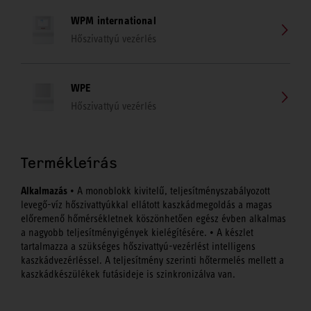
WPM international
Hőszivattyú vezérlés
WPE
Hőszivattyú vezérlés
Termékleírás
Alkalmazás
• A monoblokk kivitelű, teljesítményszabályozott
levegő-víz hőszivattyúkkal ellátott kaszkádmegoldás a magas
előremenő hőmérsékletnek köszönhetően egész évben alkalmas
a nagyobb teljesítményigények kielégítésére. • A készlet
tartalmazza a szükséges hőszivattyú-vezérlést intelligens
kaszkádvezérléssel. A teljesítmény szerinti hőtermelés mellett a
kaszkádkészülékek futásideje is szinkronizálva van.