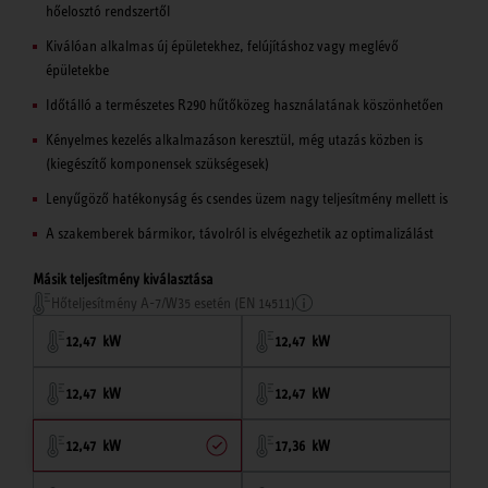
hőelosztó rendszertől
Kiválóan alkalmas új épületekhez, felújításhoz vagy meglévő
épületekbe
Időtálló a természetes R290 hűtőközeg használatának köszönhetően
Kényelmes kezelés alkalmazáson keresztül, még utazás közben is
(kiegészítő komponensek szükségesek)
Lenyűgöző hatékonyság és csendes üzem nagy teljesítmény mellett is
A szakemberek bármikor, távolról is elvégezhetik az optimalizálást
Másik teljesítmény kiválasztása
Hőteljesítmény A-7/W35 esetén (EN 14511)
12,47 kW
12,47 kW
12,47 kW
12,47 kW
12,47 kW
17,36 kW