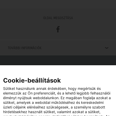
OLDAL MEGOSZTÁSA
Facebook
TOVÁBBI INFORMÁCIÓK
Viszonteladók keresése
Viszonteladót keres az Ön közelében? Nem probléma.
Cookie-beállítások
Sütiket használunk annak érdekében, hogy megértsük és
elemezzük az Ön preferenciáit, és a lehető legjobb felhasználói
élményt nyújtsuk weboldalunkon. Ez magában foglalja azokat a
sütiket, amelyek a weboldal működéséhez és kereskedelmi
üzleti céljaink eléréséhez szükségesek, a személyre szabott
hirdetésekhez használt sütiket, valamint azokat a sütiket,