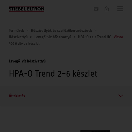
Hírek
Termékek
Hőszivattyúk és szellőzőberendezések
Hőszivattyú
Levegő-víz hőszivattyú
HPA-O 13.2 Trend HC
Vissza
400 6 db-os készlet
Levegő-víz hőszivattyú
HPA-O Trend 2–6 készlet
Áttekintés