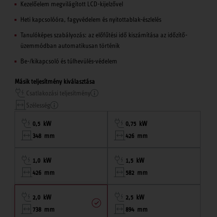
Kezelőelem megvilágított LCD-kijelzővel
Heti kapcsolóóra, fagyvédelem és nyitottablak-észlelés
Tanulóképes szabályozás: az előfűtési idő kiszámítása az időzítő-
üzemmódban automatikusan történik
Be-/kikapcsoló és túlhevülés-védelem
Másik teljesítmény kiválasztása
Csatlakozási teljesítmény
Szélesség
0,5 kW
0,75 kW
348 mm
426 mm
1,0 kW
1,5 kW
426 mm
582 mm
2,0 kW
2,5 kW
738 mm
894 mm