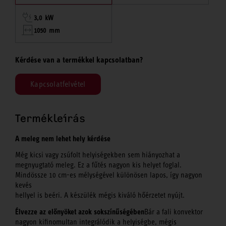
3,0 kW
1050 mm
Kérdése van a termékkel kapcsolatban?
Kapcsolatfelvétel
Termékleírás
A meleg nem lehet hely kérdése
Még kicsi vagy zsúfolt helyiségekben sem hiányozhat a
megnyugtató meleg. Ez a fűtés nagyon kis helyet foglal.
Mindössze 10 cm-es mélységével különösen lapos, így nagyon
kevés
hellyel is beéri. A készülék mégis kiváló hőérzetet nyújt.
Élvezze az előnyöket azok sokszínűségében
Bár a fali konvektor
nagyon kifinomultan integrálódik a helyiségbe, mégis