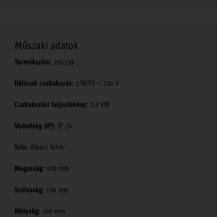
Műszaki adatok
Termékszám:
200258
Hálózati csatlakozás:
1/N/PE ~ 230 V
Csatlakozási teljesítmény:
2,0 kW
Védettség (IP):
IP 24
Szín:
Alpesi fehér
Magasság:
450 mm
Szélesség:
738 mm
Mélység:
100 mm