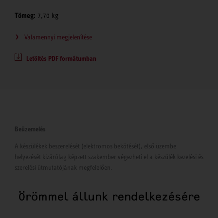
Tömeg:
7,70 kg
Valamennyi megjelenítése
Letöltés PDF formátumban
Beüzemelés
A készülékek beszerelését (elektromos bekötését), első üzembe
helyezését kizárólag képzett szakember végezheti el a készülék kezelési és
szerelési útmutatójának megfelelően.
Örömmel állunk rendelkezésére