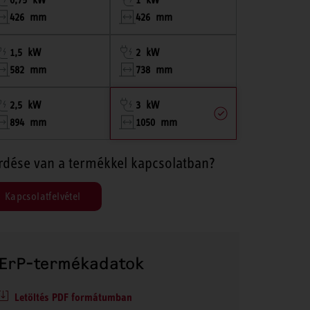
426 mm
426 mm
1,5 kW
2 kW
582 mm
738 mm
2,5 kW
3 kW
894 mm
1050 mm
rdése van a termékkel kapcsolatban?
Kapcsolatfelvétel
ErP-termékadatok
Letöltés PDF formátumban