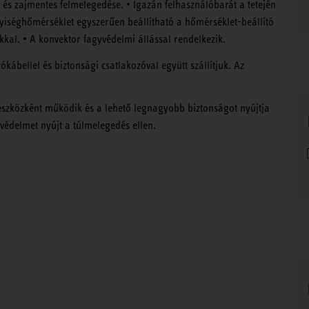
 és zajmentes felmelegedése. • Igazán felhasználóbarát a tetején
yiséghőmérséklet egyszerűen beállítható a hőmérséklet-beállító
kal. • A konvektor fagyvédelmi állással rendelkezik.
kábellel és biztonsági csatlakozóval együtt szállítjuk. Az
eszközként működik és a lehető legnagyobb biztonságot nyújtja
védelmet nyújt a túlmelegedés ellen.