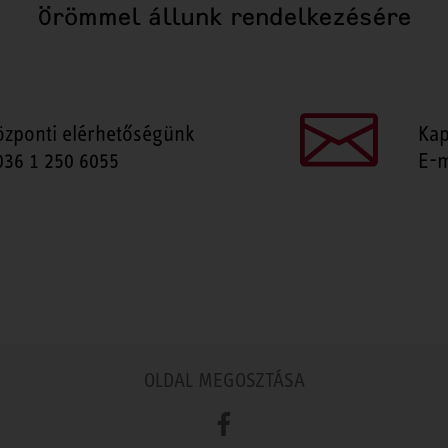
Örömmel állunk rendelkezésére
özponti elérhetőségünk
Kap
036 1 250 6055
E-m
OLDAL MEGOSZTÁSA
Facebook