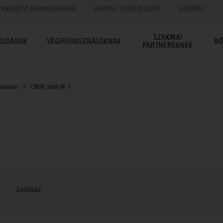
TÉKESÍTŐ MUNKATÁRSAK
GÉPÉSZ KIVITELEZŐK
SZERVIZ
SZAKMAI
OLDÁSOK
VÉGFELHASZNÁLÓKNAK
RÓ
PARTNEREKNEK
nvektor
CWM 3000 M-F
Letöltés