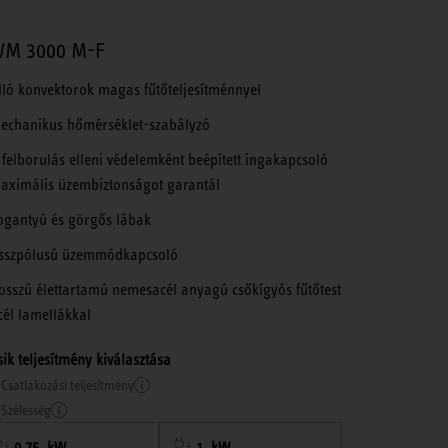
M 3000 M-F
lló konvektorok magas fűtőteljesítménnyel
echanikus hőmérséklet-szabályzó
 felborulás elleni védelemként beépített ingakapcsoló
aximális üzembiztonságot garantál
ogantyú és görgős lábak
sszpólusú üzemmódkapcsoló
osszú élettartamú nemesacél anyagú csőkígyós fűtőtest
cél lamellákkal
ik teljesítmény kiválasztása
Csatlakozási teljesítmény
Szélesség
0,75 kW
1 kW