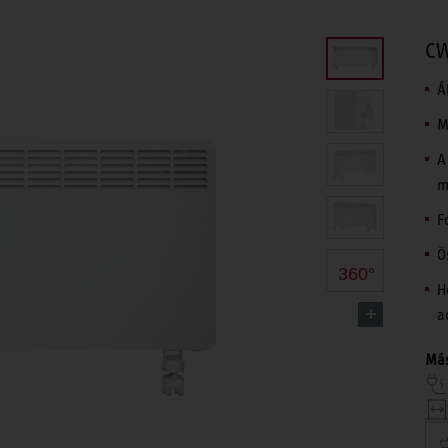
CW
Á
M
A
m
F
Ö
360°
H
a
Más