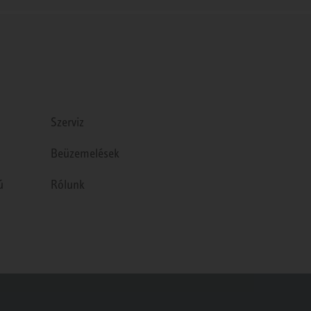
Szerviz
Beüzemelések
ú
Rólunk