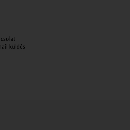
csolat
ail küldés