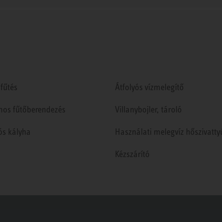
fűtés
Átfolyós vízmelegítő
mos fűtőberendezés
Villanybojler, tároló
ós kályha
Használati melegvíz hőszivatty
Kézszárító