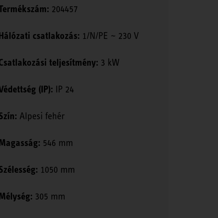
Termékszám:
204457
Hálózati csatlakozás:
1/N/PE ~ 230 V
Csatlakozási teljesítmény:
3 kW
Védettség (IP):
IP 24
Szín:
Alpesi fehér
Magasság:
546 mm
Szélesség:
1050 mm
Mélység:
305 mm