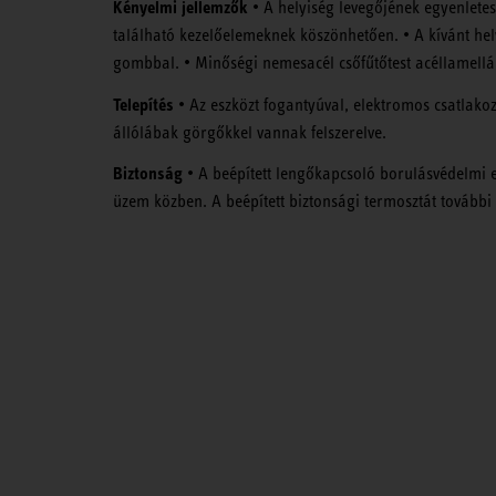
Kényelmi jellemzők
• A helyiség levegőjének egyenletes
található kezelőelemeknek köszönhetően. • A kívánt hel
gombbal. • Minőségi nemesacél csőfűtőtest acéllamellák
Telepítés
• Az eszközt fogantyúval, elektromos csatlakozó
állólábak görgőkkel vannak felszerelve.
Biztonság
• A beépített lengőkapcsoló borulásvédelmi 
üzem közben. A beépített biztonsági termosztát további 