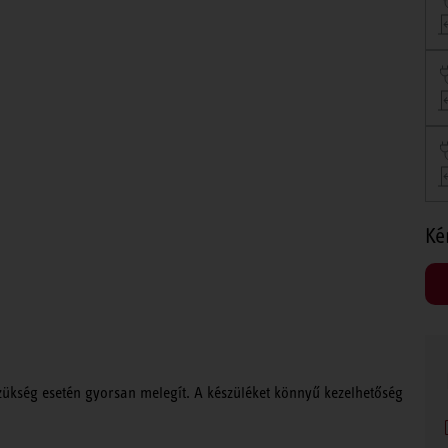
Ké
zükség esetén gyorsan melegít. A készüléket könnyű kezelhetőség