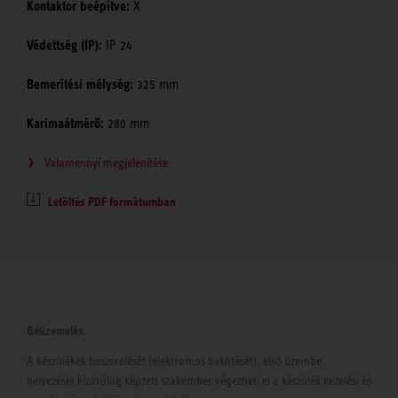
Kontaktor beépítve:
X
Védettség (IP):
IP 24
Bemerítési mélység:
325 mm
Karimaátmérő:
280 mm
Valamennyi megjelenítése
Letöltés PDF formátumban
Beüzemelés
A készülékek beszerelését (elektromos bekötését), első üzembe
helyezését kizárólag képzett szakember végezheti el a készülék kezelési és