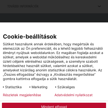
TOVÁBBI INFORMÁCIÓK
Viszonteladók keresése
Viszonteladót keres az Ön közelében? Nem probléma.
Cookie-beállítások
Sütiket használunk annak érdekében, hogy megértsük és
elemezzük az Ön preferenciáit, és a lehető legjobb felhasználói
élményt nyújtsuk weboldalunkon. Ez magában foglalja azokat a
sütiket, amelyek a weboldal működéséhez és kereskedelmi
üzleti céljaink eléréséhez szükségesek, a személyre szabott
hirdetésekhez használt sütiket, valamint azokat a sütiket,
amelyeket kizárólag anonim statisztikai célokra használunk. Az
„Összes elfogadása” és/vagy a „Kiválasztás megerősítése”
gombra kattintva elfogadja a sütik használatát.
YouTube
Facebook
Statisztika
Marketing
Szükséges
Részletek megjelenítése
Adatvédelmi nyilatkozat
Impresszum
Adatvédelem
Hírlevél
Mindent elfogad