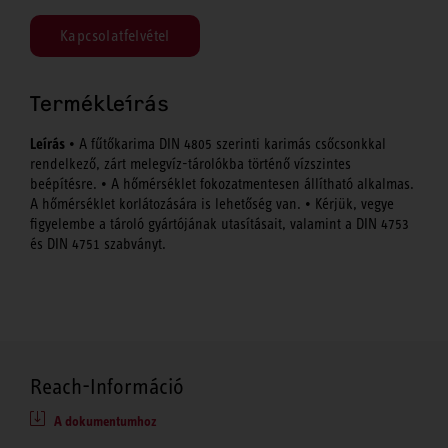
Kapcsolatfelvétel
Termékleírás
Leírás
• A fűtőkarima DIN 4805 szerinti karimás csőcsonkkal
rendelkező, zárt melegvíz-tárolókba történő vízszintes
beépítésre. • A hőmérséklet fokozatmentesen állítható alkalmas.
A hőmérséklet korlátozására is lehetőség van. • Kérjük, vegye
figyelembe a tároló gyártójának utasításait, valamint a DIN 4753
és DIN 4751 szabványt.
Reach-Információ
A dokumentumhoz