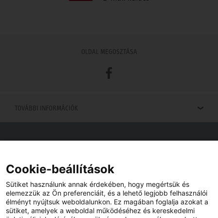
OLDAL MEGOSZTÁSA
Facebook
TOVÁBBI INFORMÁCIÓK
Viszonteladók keresése
Viszonteladót keres az Ön közelében? Nem probléma.
Cookie-beállítások
Sütiket használunk annak érdekében, hogy megértsük és
elemezzük az Ön preferenciáit, és a lehető legjobb felhasználói
élményt nyújtsuk weboldalunkon. Ez magában foglalja azokat a
sütiket, amelyek a weboldal működéséhez és kereskedelmi