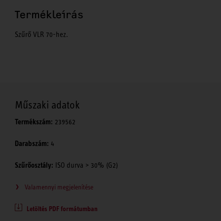
Termékleírás
Szűrő VLR 70-hez.
Műszaki adatok
Termékszám:
239562
Darabszám:
4
Szűrőosztály:
ISO durva > 30% (G2)
Valamennyi megjelenítése
Letöltés PDF formátumban