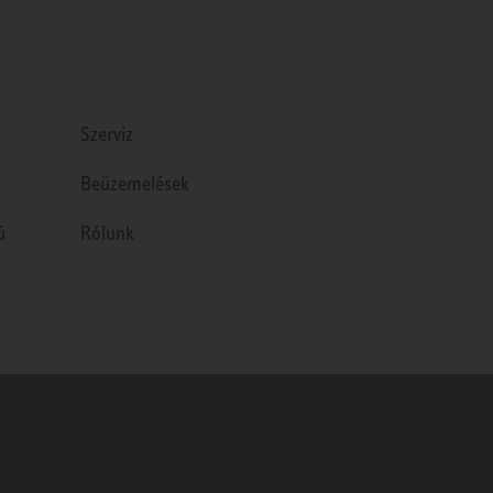
Szerviz
Beüzemelések
ú
Rólunk