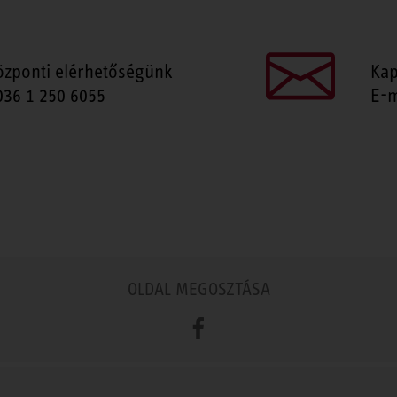
özponti elérhetőségünk
Kap
036 1 250 6055
E-m
OLDAL MEGOSZTÁSA
Facebook