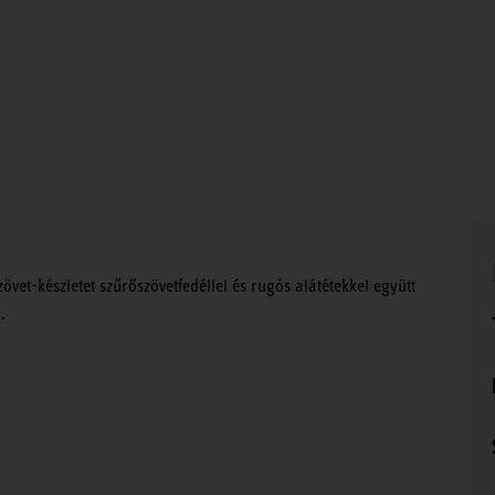
övet-készletet szűrőszövetfedéllel és rugós alátétekkel együtt
.