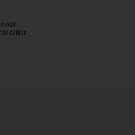
csolat
ail küldés