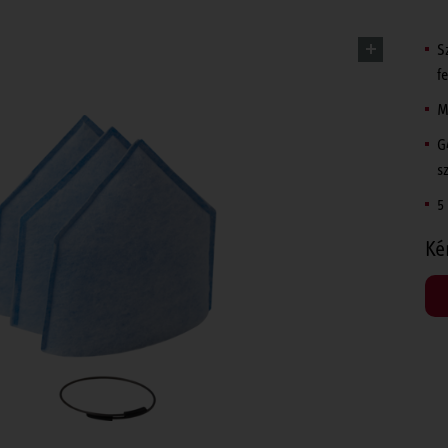
S
f
M
G
s
5
Ké