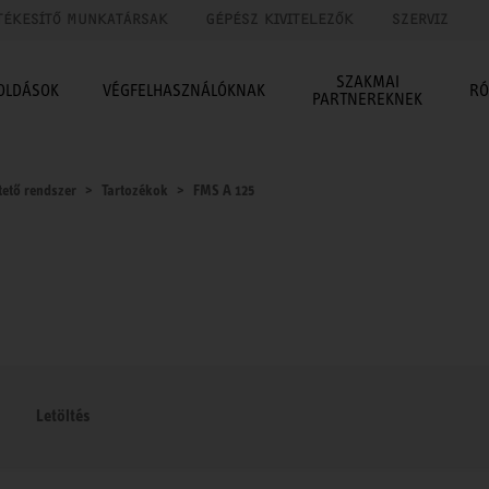
TÉKESÍTŐ MUNKATÁRSAK
GÉPÉSZ KIVITELEZŐK
SZERVIZ
SZAKMAI
OLDÁSOK
VÉGFELHASZNÁLÓKNAK
RÓ
PARTNEREKNEK
tető rendszer
Tartozékok
FMS A 125
Letöltés