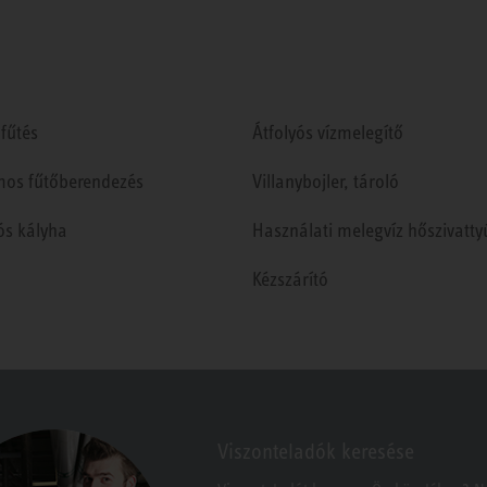
fűtés
Átfolyós vízmelegítő
mos fűtőberendezés
Villanybojler, tároló
ós kályha
Használati melegvíz hőszivatty
Kézszárító
Viszonteladók keresése