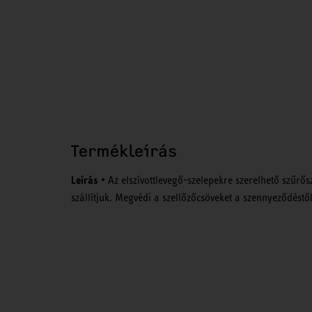
Termékleírás
Leírás
• Az elszívottlevegő-szelepekre szerelhető szűrősz
szállítjuk. Megvédi a szellőzőcsöveket a szennyeződéstől