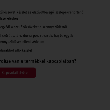
zűrőszövet-készlet az elszívottlevegő-szelepekre történő
elszereléshez
egvédi a szellőzőcsöveket a szennyeződéstől.
4 szűrőosztály: durva por, rovarok, haj és egyéb
zennyeződések elleni védelem
 darabból álló készlet
rdése van a termékkel kapcsolatban?
Kapcsolatfelvétel