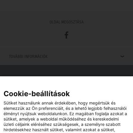
OLDAL MEGOSZTÁSA
Facebook
TOVÁBBI INFORMÁCIÓK
Viszonteladók keresése
Viszonteladót keres az Ön közelében? Nem probléma.
Cookie-beállítások
Sütiket használunk annak érdekében, hogy megértsük és
elemezzük az Ön preferenciáit, és a lehető legjobb felhasználói
élményt nyújtsuk weboldalunkon. Ez magában foglalja azokat a
sütiket, amelyek a weboldal működéséhez és kereskedelmi
üzleti céljaink eléréséhez szükségesek, a személyre szabott
hirdetésekhez használt sütiket, valamint azokat a sütiket,