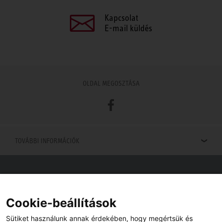
Kapcsolat
E-mail küldés
OLDAL MEGOSZTÁSA
Facebook
TOVÁBBI INFORMÁCIÓK
Viszonteladók keresése
Viszonteladót keres az Ön közelében? Nem probléma.
Cookie-beállítások
Sütiket használunk annak érdekében, hogy megértsük és