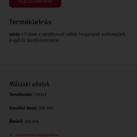
Kapcsolatfelvétel
Termékleírás
Leírás
• T-idom a spirálkorcolt csőhöz horganyzott acéllemezből,
O-gyűrűs tömítőrendszerrel.
Műszaki adatok
Termékszám:
159322
Szerelési hossz:
229 mm
Átmérő:
160 mm
Valamennyi megjelenítése