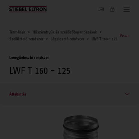
Hírek
Termékek
Hőszivattyúk és szellőzőberendezések
Vissza
Szellőztető rendszer
Légelosztó rendszer
LWF T 160 – 125
Levegőelosztó rendszer
LWF T 160 – 125
Áttekintés