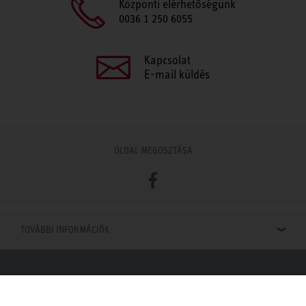
Központi elérhetőségünk
0036 1 250 6055
Kapcsolat
E-mail küldés
OLDAL MEGOSZTÁSA
Facebook
TOVÁBBI INFORMÁCIÓK
Viszonteladók keresése