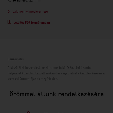
Külső átmérő:
224 mm
Valamennyi megjelenítése
Letöltés PDF formátumban
Beüzemelés
A készülékek beszerelését (elektromos bekötését), első üzembe
helyezését kizárólag képzett szakember végezheti el a készülék kezelési és
szerelési útmutatójának megfelelően.
Örömmel állunk rendelkezésére