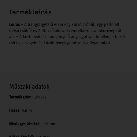
Termékleírás
Leírás
• A hangszigetelő elem egy külső csőből, egy perforált
belső csőből és 2 db csőtoldóval rendelkező csatlakozóvégből
áll. • A közbenső tér hangelnyelő anyaggal van kitöltve, a belső
cső és a szigetelés között üveggyapot védi a légáramlást.
Műszaki adatok
Termékszám:
159341
Hossz:
0.6 m
Névleges átmérő:
125 mm