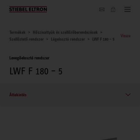
Hírek
Termékek
Hőszivattyúk és szellőzőberendezések
Vissza
Szellőztető rendszer
Légelosztó rendszer
LWF F 180 – 5
Levegőelosztó rendszer
LWF F 180 – 5
Áttekintés