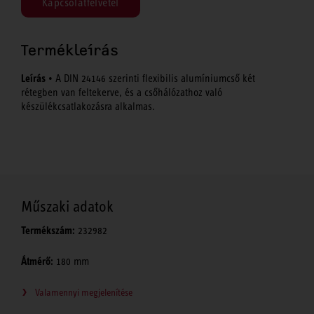
Kapcsolatfelvétel
Termékleírás
Leírás
• A DIN 24146 szerinti flexibilis alumíniumcső két
rétegben van feltekerve, és a csőhálózathoz való
készülékcsatlakozásra alkalmas.
Műszaki adatok
Termékszám:
232982
Átmérő:
180 mm
Valamennyi megjelenítése