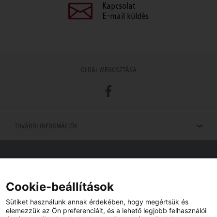
Kapcsolat
E-mail küldés
OLDAL MEGOSZTÁSA
Facebook
TOVÁBBI INFORMÁCIÓK
Viszonteladók keresése
Viszonteladót keres az Ön közelében? Nem probléma.
Cookie-beállítások
Sütiket használunk annak érdekében, hogy megértsük és
elemezzük az Ön preferenciáit, és a lehető legjobb felhasználói