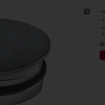
K
A
K
k
Ké