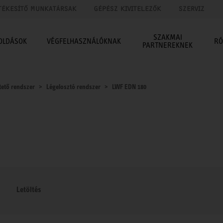
TÉKESÍTŐ MUNKATÁRSAK
GÉPÉSZ KIVITELEZŐK
SZERVIZ
SZAKMAI
OLDÁSOK
VÉGFELHASZNÁLÓKNAK
RÓ
PARTNEREKNEK
tető rendszer
Légelosztó rendszer
LWF EDN 180
Letöltés