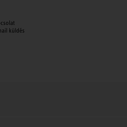
csolat
ail küldés