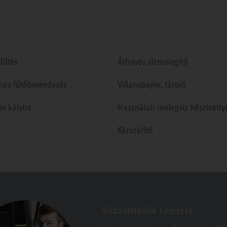
fűtés
Átfolyós vízmelegítő
mos fűtőberendezés
Villanybojler, tároló
ós kályha
Használati melegvíz hőszivatty
Kézszárító
Viszonteladók keresése