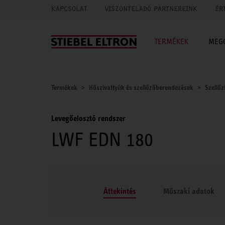
KAPCSOLAT
VISZONTELADÓ PARTNEREINK
ÉR
TERMÉKEK
MEG
Termékek
Hőszivattyúk és szellőzőberendezések
Szellőz
Levegőelosztó rendszer
LWF EDN 180
Áttekintés
Műszaki adatok