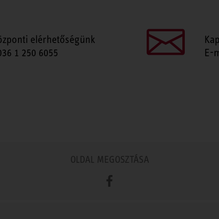
özponti elérhetőségünk
Kap
036 1 250 6055
E-m
OLDAL MEGOSZTÁSA
Facebook