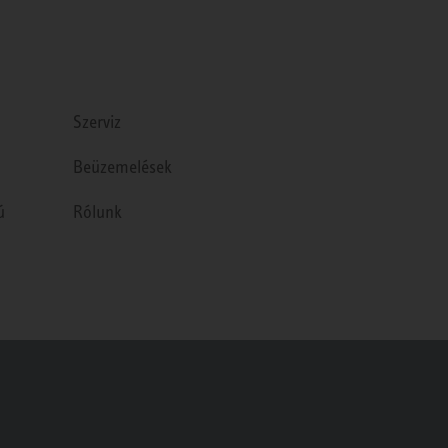
Szerviz
Beüzemelések
ú
Rólunk