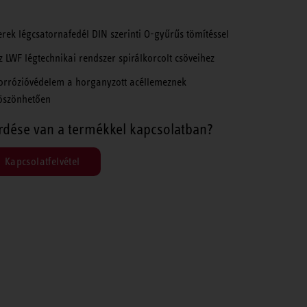
erek légcsatornafedél DIN szerinti O-gyűrűs tömítéssel
z LWF légtechnikai rendszer spirálkorcolt csöveihez
orrózióvédelem a horganyzott acéllemeznek
öszönhetően
rdése van a termékkel kapcsolatban?
Kapcsolatfelvétel