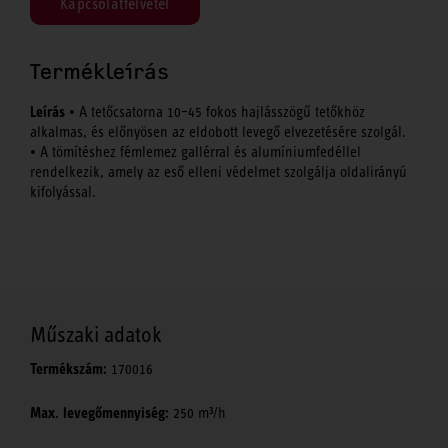
Kapcsolatfelvétel
Termékleírás
Leírás
• A tetőcsatorna 10–45 fokos hajlásszögű tetőkhöz
alkalmas, és előnyösen az eldobott levegő elvezetésére szolgál.
• A tömítéshez fémlemez gallérral és alumíniumfedéllel
rendelkezik, amely az eső elleni védelmet szolgálja oldalirányú
kifolyással.
Műszaki adatok
Termékszám:
170016
Max. levegőmennyiség:
250 m³/h