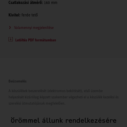
Csatlakozási átmérő:
160 mm
Kivitel:
ferde tető
Valamennyi megjelenítése
Letöltés PDF formátumban
Beüzemelés
A készülékek beszerelését (elektromos bekötését), első üzembe
helyezését kizárólag képzett szakember végezheti el a készülék kezelési és
szerelési útmutatójának megfelelően.
Örömmel állunk rendelkezésére