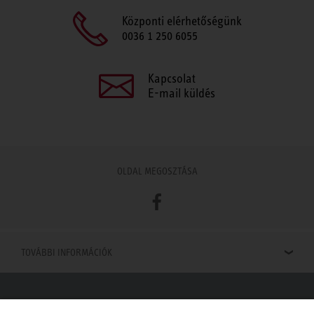
Központi elérhetőségünk
0036 1 250 6055
Kapcsolat
E-mail küldés
OLDAL MEGOSZTÁSA
Facebook
TOVÁBBI INFORMÁCIÓK
Viszonteladók keresése