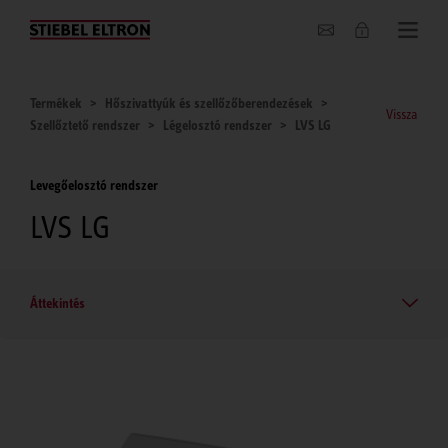
Hírek
Termékek
Hőszivattyúk és szellőzőberendezések
Vissza
Szellőztető rendszer
Légelosztó rendszer
LVS LG
Levegőelosztó rendszer
LVS LG
Áttekintés