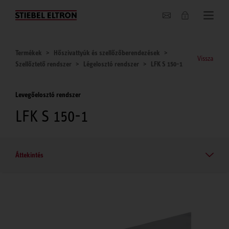
Hírek
Termékek
Hőszivattyúk és szellőzőberendezések
Vissza
Szellőztető rendszer
Légelosztó rendszer
LFK S 150-1
Levegőelosztó rendszer
LFK S 150-1
Áttekintés