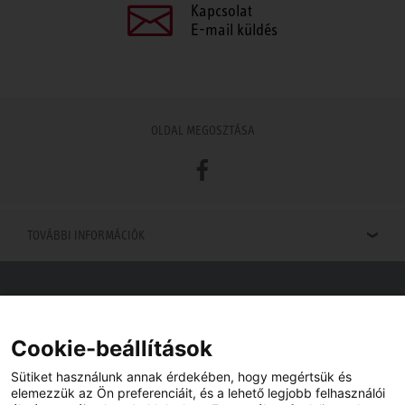
Kapcsolat
E-mail küldés
OLDAL MEGOSZTÁSA
Facebook
TOVÁBBI INFORMÁCIÓK
Viszonteladók keresése
Viszonteladót keres az Ön közelében? Nem probléma.
Cookie-beállítások
Sütiket használunk annak érdekében, hogy megértsük és
elemezzük az Ön preferenciáit, és a lehető legjobb felhasználói