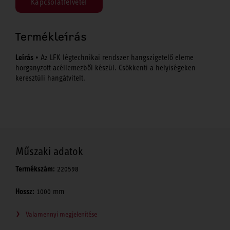
Kapcsolatfelvétel
Termékleírás
Leírás
• Az LFK légtechnikai rendszer hangszigetelő eleme
horganyzott acéllemezből készül. Csökkenti a helyiségeken
keresztüli hangátvitelt.
Műszaki adatok
Termékszám:
220598
Hossz:
1000 mm
Valamennyi megjelenítése