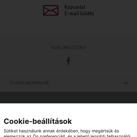
Kapcsolat
E-mail küldés
OLDAL MEGOSZTÁSA
Facebook
TOVÁBBI INFORMÁCIÓK
Viszonteladók keresése
Viszonteladót keres az Ön közelében? Nem probléma.
Cookie-beállítások
Sütiket használunk annak érdekében, hogy megértsük és
elemezzük az Ön preferenciáit, és a lehető legjobb felhasználói