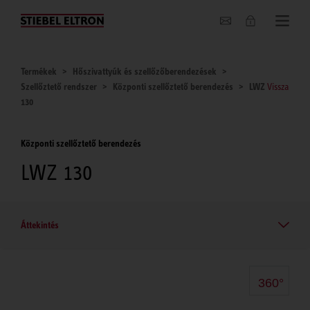
Hírek
Termékek
Hőszivattyúk és szellőzőberendezések
Szellőztető rendszer
Központi szellőztető berendezés
LWZ
Vissza
130
Központi szellőztető berendezés
LWZ 130
Áttekintés
360°