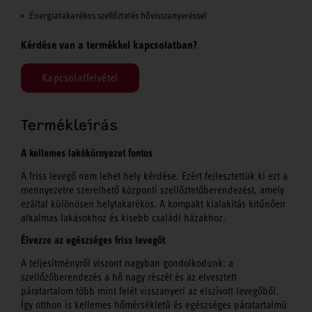
Energiatakarékos szellőztetés hővisszanyeréssel
Kérdése van a termékkel kapcsolatban?
Kapcsolatfelvétel
Termékleírás
A kellemes lakókörnyezet fontos
A friss levegő nem lehet hely kérdése. Ezért fejlesztettük ki ezt a
mennyezetre szerelhető központi szellőztetőberendezést, amely
ezáltal különösen helytakarékos. A kompakt kialakítás kitűnően
alkalmas lakásokhoz és kisebb családi házakhoz.
Élvezze az egészséges friss levegőt
A teljesítményről viszont nagyban gondolkodunk: a
szellőzőberendezés a hő nagy részét és az elvesztett
páratartalom több mint felét visszanyeri az elszívott levegőből.
Így otthon is kellemes hőmérsékletű és egészséges páratartalmú