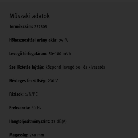
Műszaki adatok
Termékszám:
237805
Hőhasznosítási arány akár:
94 %
Levegő térfogatáram:
50-180 m³/h
Szellőztetés fajtája:
központi levegő be- és kivezetés
Névleges feszültség:
230 V
Fázisok:
1/N/PE
Frekvencia:
50 Hz
Hangteljesítményszint:
33 dB(A)
Magasság:
248 mm