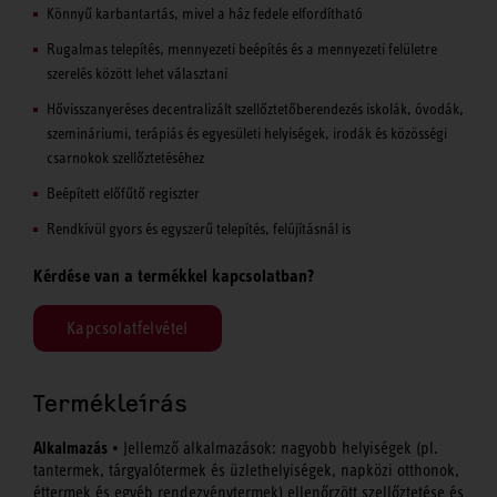
Könnyű karbantartás, mivel a ház fedele elfordítható
Rugalmas telepítés, mennyezeti beépítés és a mennyezeti felületre
szerelés között lehet választani
Hővisszanyeréses decentralizált szellőztetőberendezés iskolák, óvodák,
szemináriumi, terápiás és egyesületi helyiségek, irodák és közösségi
csarnokok szellőztetéséhez
Beépített előfűtő regiszter
Rendkívül gyors és egyszerű telepítés, felújításnál is
Kérdése van a termékkel kapcsolatban?
Kapcsolatfelvétel
Termékleírás
Alkalmazás
• Jellemző alkalmazások: nagyobb helyiségek (pl.
tantermek, tárgyalótermek és üzlethelyiségek, napközi otthonok,
éttermek és egyéb rendezvénytermek) ellenőrzött szellőztetése és