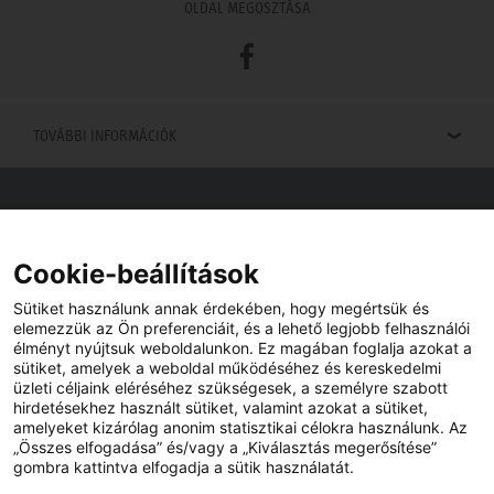
OLDAL MEGOSZTÁSA
Facebook
TOVÁBBI INFORMÁCIÓK
Viszonteladók keresése
Viszonteladót keres az Ön közelében? Nem probléma.
Cookie-beállítások
Sütiket használunk annak érdekében, hogy megértsük és
elemezzük az Ön preferenciáit, és a lehető legjobb felhasználói
élményt nyújtsuk weboldalunkon. Ez magában foglalja azokat a
sütiket, amelyek a weboldal működéséhez és kereskedelmi
üzleti céljaink eléréséhez szükségesek, a személyre szabott
hirdetésekhez használt sütiket, valamint azokat a sütiket,
amelyeket kizárólag anonim statisztikai célokra használunk. Az
„Összes elfogadása” és/vagy a „Kiválasztás megerősítése”
gombra kattintva elfogadja a sütik használatát.
YouTube
Facebook