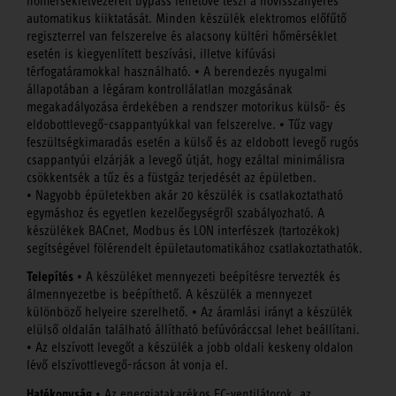
hőmérsékletvezérelt bypass lehetővé teszi a hővisszanyerés
automatikus kiiktatását. Minden készülék elektromos előfűtő
regiszterrel van felszerelve és alacsony kültéri hőmérséklet
esetén is kiegyenlített beszívási, illetve kifúvási
térfogatáramokkal használható. • A berendezés nyugalmi
állapotában a légáram kontrollálatlan mozgásának
megakadályozása érdekében a rendszer motorikus külső- és
eldobottlevegő-csappantyúkkal van felszerelve. • Tűz vagy
feszültségkimaradás esetén a külső és az eldobott levegő rugós
csappantyúi elzárják a levegő útját, hogy ezáltal minimálisra
csökkentsék a tűz és a füstgáz terjedését az épületben.
• Nagyobb épületekben akár 20 készülék is csatlakoztatható
egymáshoz és egyetlen kezelőegységről szabályozható. A
készülékek BACnet, Modbus és LON interfészek (tartozékok)
segítségével fölérendelt épületautomatikához csatlakoztathatók.
Telepítés
• A készüléket mennyezeti beépítésre tervezték és
álmennyezetbe is beépíthető. A készülék a mennyezet
különböző helyeire szerelhető. • Az áramlási irányt a készülék
elülső oldalán található állítható befúvóráccsal lehet beállítani.
• Az elszívott levegőt a készülék a jobb oldali keskeny oldalon
lévő elszívottlevegő-rácson át vonja el.
Hatékonyság
• Az energiatakarékos EC-ventilátorok, az