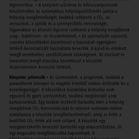
légtelenítése. • A beépített szűrőnek és hővisszanyerésnek
köszönhetően az automatikus helyiségszellőztetés javítja a
helyiség levegőminőségét, továbbá csökkenti a CO₂, az
aeroszolok, a spórák és a szennyeződés mennyiségét.
Ugyanakkor az állandó légcsere csökkenti a helyiség levegőjének
szag-, baktérium- és vírusterhelését. • Az optimalizált zajszintű,
csendes készülékeket közvetlenül a használati egységben
történő decentralizált használatra tervezték. A külső és eldobott
levegő vezetéséhez szellőzőcsövek szükségesek. Az elszívott és
bevezetett levegő elosztása közvetlenül a készülék
rácskimenetein keresztül történik.
Kényelmi jellemzők
• Az üzemmódok, a programok, továbbá a
paraméterek könnyen és magától értetődő módon állíthatók be a
kezelőegységgel. A készülékek kialakítása biztosítja azok
egyszerű és gyors szervizelését, továbbá megkönnyíti azok
karbantartását. Egy további érzékelő (tartozék) méri a helyiség
levegőjének CO₂-koncentrációját és teljesen automata módon
szabályozza a készülék levegőteljesítményét, amíg az érték a
beállított CO₂-érték alá nem süllyed. A készülék egy
mozgásérzékelőn keresztül (tartozék) egy alapszellőzésbe, ill.
egy magasabb levegőfokozatba kapcsolható. A