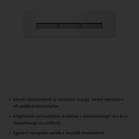
Jelentős hővisszanyerés az alumínium anyagú, kereszt-ellenáramú
hőcserélőnek köszönhetően
A légáramlás optimalizálása érdekében a bevezetettlevegő-rács és az
elszívottlevegő-rács állítható
Egyszerű mennyezeti szerelés a hozzáillő sínrendszerrel