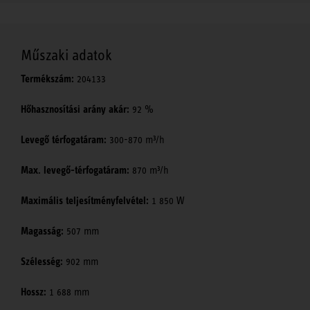
Műszaki adatok
Termékszám:
204133
Hőhasznosítási arány akár:
92 %
Levegő térfogatáram:
300-870 m³/h
Max. levegő-térfogatáram:
870 m³/h
Maximális teljesítményfelvétel:
1 850 W
Magasság:
507 mm
Szélesség:
902 mm
Hossz:
1 688 mm