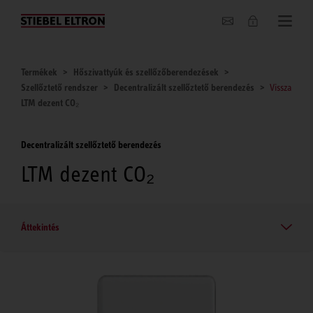
Hírek
Termékek
Hőszivattyúk és szellőzőberendezések
Szellőztető rendszer
Decentralizált szellőztető berendezés
Vissza
LTM dezent CO₂
Decentralizált szellőztető berendezés
LTM dezent CO₂
Áttekintés