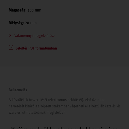
Magasság:
100 mm
Mélység:
28 mm
Valamennyi megjelenítése
Letöltés PDF formátumban
Beüzemelés
A készülékek beszerelését (elektromos bekötését), első üzembe
helyezését kizárólag képzett szakember végezheti el a készülék kezelési és
szerelési útmutatójának megfelelően.