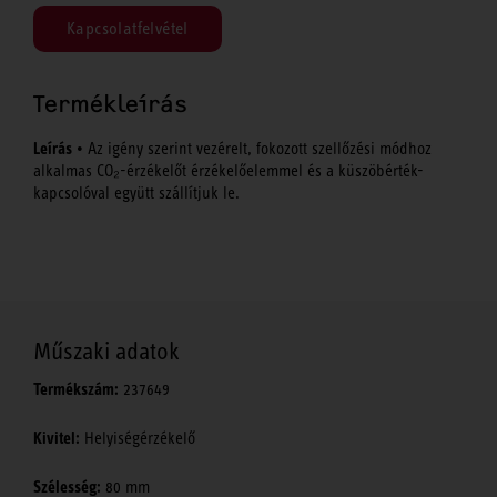
Kapcsolatfelvétel
Termékleírás
Leírás
• Az igény szerint vezérelt, fokozott szellőzési módhoz
alkalmas CO₂-érzékelőt érzékelőelemmel és a küszöbérték-
kapcsolóval együtt szállítjuk le.
Műszaki adatok
Termékszám:
237649
Kivitel:
Helyiségérzékelő
Szélesség:
80 mm