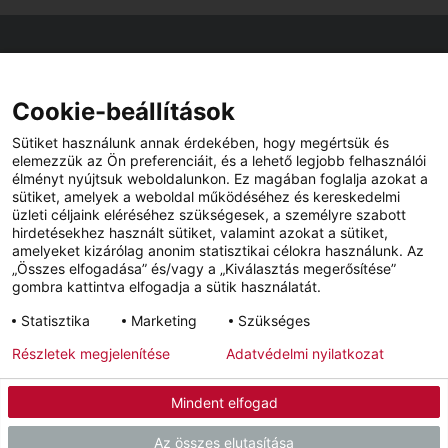
Viszonteladók keresése
Viszonteladót keres az Ön közelében? Nem probléma.
Cookie-beállítások
Sütiket használunk annak érdekében, hogy megértsük és
elemezzük az Ön preferenciáit, és a lehető legjobb felhasználói
élményt nyújtsuk weboldalunkon. Ez magában foglalja azokat a
sütiket, amelyek a weboldal működéséhez és kereskedelmi
üzleti céljaink eléréséhez szükségesek, a személyre szabott
hirdetésekhez használt sütiket, valamint azokat a sütiket,
amelyeket kizárólag anonim statisztikai célokra használunk. Az
„Összes elfogadása” és/vagy a „Kiválasztás megerősítése”
gombra kattintva elfogadja a sütik használatát.
YouTube
Facebook
Statisztika
Marketing
Szükséges
Részletek megjelenítése
Adatvédelmi nyilatkozat
Impresszum
Adatvédelem
Hírlevél
Mindent elfogad
© 2026 - STIEBEL ELTRON KFT.
Az összes elutasítása