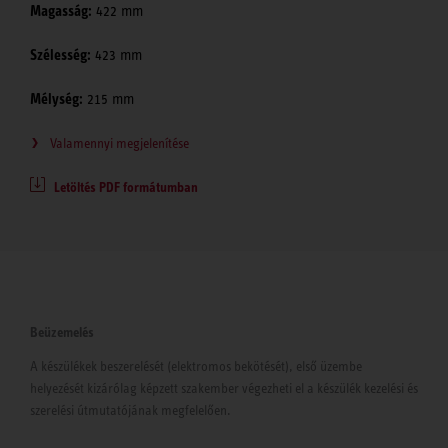
Magasság:
422 mm
Szélesség:
423 mm
Mélység:
215 mm
Valamennyi megjelenítése
Letöltés PDF formátumban
Beüzemelés
A készülékek beszerelését (elektromos bekötését), első üzembe
helyezését kizárólag képzett szakember végezheti el a készülék kezelési és
szerelési útmutatójának megfelelően.