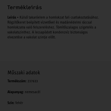
Termékleírás
Leírás
• Külső takaróelem a homlokzat fali csatlakoztatásához.
Rögzítőkeret beépített vízvetővel és madárvédelmi ráccsal
homlokzatra való felszereléshez. Tömítőszalagos szigetelés a
vakolatszinthez. A lecsapódott kondenzvíz biztonságos
elvezetése a vakolat szintje előtt.
Műszaki adatok
Termékszám:
237633
Alapanyag:
nemesacél
Szín:
fehér