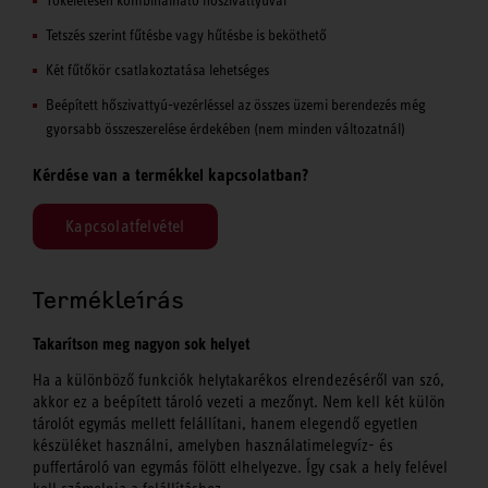
Tetszés szerint fűtésbe vagy hűtésbe is beköthető
Két fűtőkör csatlakoztatása lehetséges
Beépített hőszivattyú-vezérléssel az összes üzemi berendezés még
gyorsabb összeszerelése érdekében (nem minden változatnál)
Kérdése van a termékkel kapcsolatban?
Kapcsolatfelvétel
Termékleírás
Takarítson meg nagyon sok helyet
Ha a különböző funkciók helytakarékos elrendezéséről van szó,
akkor ez a beépített tároló vezeti a mezőnyt. Nem kell két külön
tárolót egymás mellett felállítani, hanem elegendő egyetlen
készüléket használni, amelyben használatimelegvíz- és
puffertároló van egymás fölött elhelyezve. Így csak a hely felével