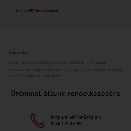
Letöltés PDF formátumban
Beüzemelés
A készülékek beszerelését (elektromos bekötését), első üzembe
helyezését kizárólag képzett szakember végezheti el a készülék kezelési és
szerelési útmutatójának megfelelően.
Örömmel állunk rendelkezésére
Központi elérhetőségünk
0036 1 250 6055