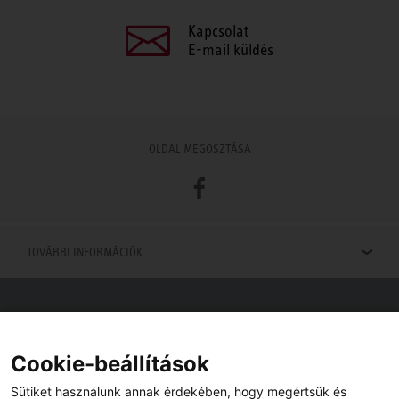
Kapcsolat
E-mail küldés
OLDAL MEGOSZTÁSA
Facebook
TOVÁBBI INFORMÁCIÓK
Viszonteladók keresése
Viszonteladót keres az Ön közelében? Nem probléma.
Cookie-beállítások
Sütiket használunk annak érdekében, hogy megértsük és