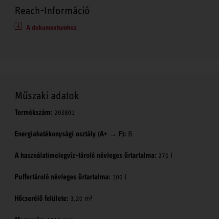
Reach-Információ
A dokumentumhoz
Műszaki adatok
Termékszám:
203801
Energiahatékonysági osztály (A+ → F):
B
A használatimelegvíz-tároló névleges űrtartalma:
270 l
Puffertároló névleges űrtartalma:
100 l
Hőcserélő felülete:
3,20 m²