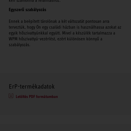
kell számolnia a felállításhoz.
Egyszerű szabályozás
Ennek a beépített tárolónak a két változatát pontosan arra
terveztük, hogy Ön egy családi házban is használhassa azokat az
egyik hőszivattyúnkkal együtt. Mivel a készülék tartalmazza a
WPM hőszivattyú-vezérlést, ezért különösen könnyű a
szabályozás.
ErP-termékadatok
Letöltés PDF formátumban